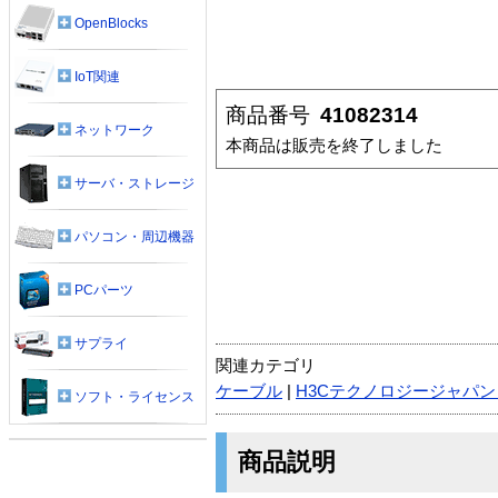
OpenBlocks
IoT関連
商品番号
41082314
ネットワーク
本商品は販売を終了しました
サーバ・ストレージ
パソコン・周辺機器
PCパーツ
サプライ
関連カテゴリ
ケーブル
|
H3Cテクノロジージャパン（
ソフト・ライセンス
商品説明