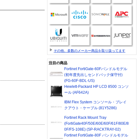
その他、多数のメーカー商品を取り扱ってます
注目の商品
Fortinet FortiGate-60Fバンドルモデル
(初年度先出しセンドバック保守付)
(FG-60F-BDL-US)
Hewlett-Packard HP LCD 8500 コンソ
ール (AF642A)
IBM Flex System コンソール・ブレイ
クアウト・ケーブル (81Y5286)
Fortinet Rack Mount Tray
(FortiGate40F/50E/60E/60F/61F/80E/8
0F/FS-108E) (SP-RACKTRAY-02)
Fortinet FortiGate-80F バンドルモデル