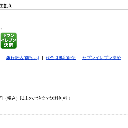
注意点
す。
｜
銀行振込(前払い)
｜
代金引換宅配便
｜
セブンイレブン決済
00円（税込）以上のご注文で送料無料！