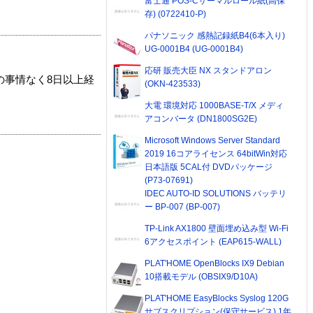
富士通 POS-Cサーマルロール紙(高保
存) (0722410-P)
パナソニック 感熱記録紙B4(6本入り)
UG-0001B4 (UG-0001B4)
応研 販売大臣 NX スタンドアロン
の事情なく8日以上経
(OKN-423533)
大電 環境対応 1000BASE-T/X メディ
アコンバータ (DN1800SG2E)
Microsoft Windows Server Standard
2019 16コアライセンス 64bitWin対応
日本語版 5CAL付 DVDパッケージ
(P73-07691)
IDEC AUTO-ID SOLUTIONS バッテリ
ー BP-007 (BP-007)
TP-Link AX1800 壁面埋め込み型 Wi-Fi
6アクセスポイント (EAP615-WALL)
PLAT'HOME OpenBlocks IX9 Debian
10搭載モデル (OBSIX9/D10A)
PLAT'HOME EasyBlocks Syslog 120G
サブスクリプション(保守サービス) 1年