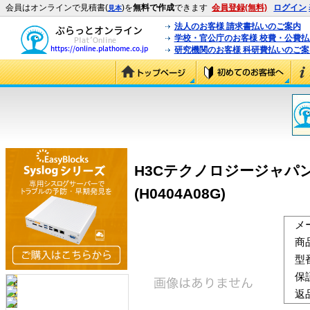
会員はオンラインで見積書(
)を
無料で作成
できます
会員登録(無料)
ログイン
見本
法人のお客様 請求書払いのご案内
学校・官公庁のお客様 校費・公費
研究機関のお客様 科研費払いのご案
H3Cテクノロジージャパン（
(H0404A08G)
メ
商
型
保
返