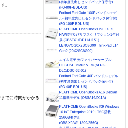
(初年度先出しセンドバック保守付)
ます。
(FG-80F-BDL-US)
Fortinet FortiGate-100F バンドルモデ
ル (初年度先出しセンドバック保守付)
(FG-100F-BDL-US)
PLAT'HOME OpenBlocks IoT FX1/E
H/W保守及びサブスクリプション1年付
属 (OBSFX1/E/D11/H1S1)
LENOVO 20X2SC8G00 ThinkPad L14
Gen2 (20X2SC8G00)
エイム電子 光ファイバーケーブル
DLC/DSC MM62.5 1m (AFP2-
DLC/DSC-62-01)
Fortinet FortiGate-40F バンドルモデル
(初年度先出しセンドバック保守付)
(FG-40F-BDL-US)
PLAT'HOME OpenBlocks A16 Debian
着までに時間がかかる
11搭載モデル (OBSA16/D11A)
PLAT'HOME OpenBlocks IX9 Windows
10 IoT Enterprise 2019 LTSC搭載
256GBモデル
(OBSIX9/W/L1809/256G)