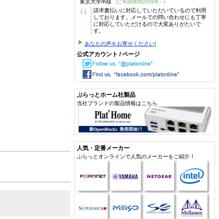
東京大学/K様
(ご利用期間2009年～)
“
請求書払いに対応していただいているので利用
しております。メールでの問い合わせにも丁寧
に対応していただけるので大変ありがたいで
す。
あなたの声をお寄せください!
公式アカウント / ページ
ぷらっとホーム社製品
当社ブランドの製品情報はこちら
人気・定番メーカー
ぷらっとオンラインで人気のメーカーをご紹介！