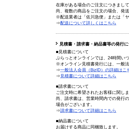
在庫がある場合のご注文につきまし
尚、複数の商品をご注文の場合、発
※配送業者は「佐川急便」または「
⇒
配送について詳しくはこちら
見積書・請求書・納品書等の発行に
■見積書について
ぷらっとオンラインでは、24時間い
※オンライン見積書発行には、一般法人
⇒
一般法人会員（BizID）の詳細はこ
⇒
見積書について詳細はこちら
■請求書について
ご注文時に希望されたお客様に関し
尚、請求書は、営業時間内での発行
場合がございます。
⇒
請求書について詳細はこちら
■納品書について
お届けする商品に同梱致します。