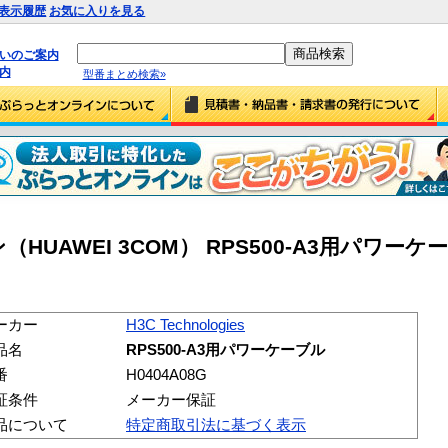
表示履歴
お気に入りを見る
払いのご案内
内
型番まとめ検索»
HUAWEI 3COM） RPS500-A3用パワーケ
ーカー
H3C Technologies
品名
RPS500-A3用パワーケーブル
番
H0404A08G
証条件
メーカー保証
品について
特定商取引法に基づく表示