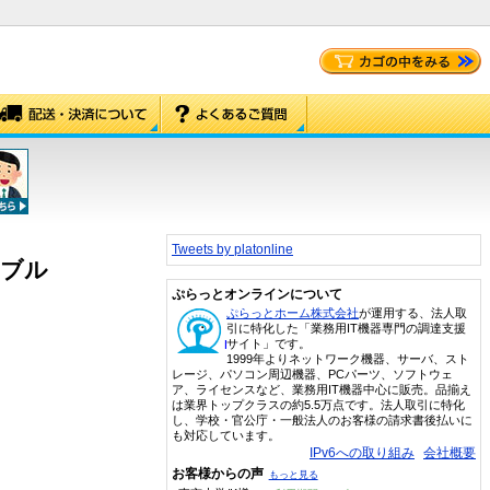
Tweets by platonline
ーブル
ぷらっとオンラインについて
ぷらっとホーム株式会社
が運用する、法人取
引に特化した「業務用IT機器専門の調達支援
サイト」です。
1999年よりネットワーク機器、サーバ、スト
レージ、パソコン周辺機器、PCパーツ、ソフトウェ
ア、ライセンスなど、業務用IT機器中心に販売。品揃え
は業界トップクラスの約5.5万点です。法人取引に特化
し、学校・官公庁・一般法人のお客様の請求書後払いに
も対応しています。
IPv6への取り組み
会社概要
お客様からの声
もっと見る