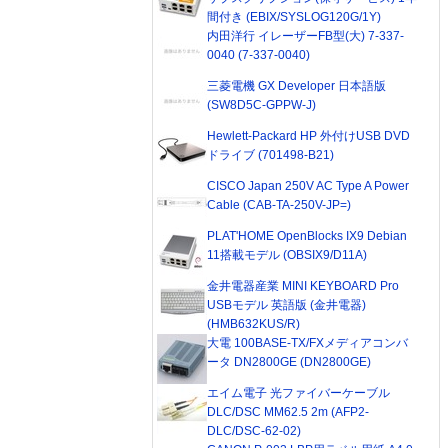
間付き (EBIX/SYSLOG120G/1Y)
内田洋行 イレーザーFB型(大) 7-337-
0040 (7-337-0040)
三菱電機 GX Developer 日本語版
(SW8D5C-GPPW-J)
Hewlett-Packard HP 外付けUSB DVD
ドライブ (701498-B21)
CISCO Japan 250V AC Type A Power
Cable (CAB-TA-250V-JP=)
PLAT'HOME OpenBlocks IX9 Debian
11搭載モデル (OBSIX9/D11A)
金井電器産業 MINI KEYBOARD Pro
USBモデル 英語版 (金井電器)
(HMB632KUS/R)
大電 100BASE-TX/FXメディアコンバ
ータ DN2800GE (DN2800GE)
エイム電子 光ファイバーケーブル
DLC/DSC MM62.5 2m (AFP2-
DLC/DSC-62-02)