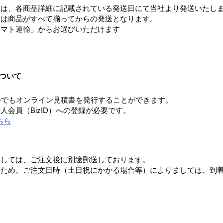
ては、各商品詳細に記載されている発送日にて当社より発送いたし
送は商品がすべて揃ってからの発送となります。
ヤマト運輸」からお選びいただけます
ついて
つでもオンライン見積書を発行することができます。
会員（BizID）への登録が必要です。
ちら
ましては、ご注文後に別途郵送しております。
のため、ご注文日時（土日祝にかかる場合等）によりましては、到