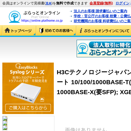
会員はオンラインで見積書(
)を
無料で作成
できます
会員登録(無料)
ログイン
見本
法人のお客様 請求書払いのご案内
学校・官公庁のお客様 校費・公費
研究機関のお客様 科研費払いのご案
H3Cテクノロジージャパン（H
ート 10/100/1000BASE-T
1000BASE-X(要SFP); XG