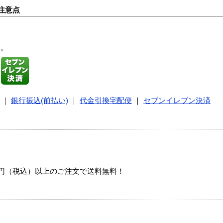
注意点
す。
｜
銀行振込(前払い)
｜
代金引換宅配便
｜
セブンイレブン決済
00円（税込）以上のご注文で送料無料！