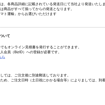
ては、各商品詳細に記載されている発送日にて当社より発送いたし
送は商品がすべて揃ってからの発送となります。
ヤマト運輸」からお選びいただけます
ついて
つでもオンライン見積書を発行することができます。
会員（BizID）への登録が必要です。
ちら
ましては、ご注文後に別途郵送しております。
のため、ご注文日時（土日祝にかかる場合等）によりましては、到