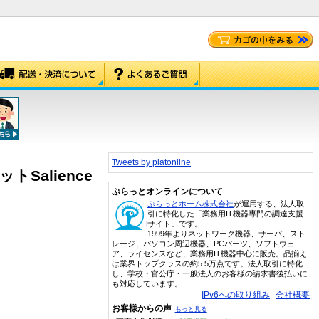
Tweets by platonline
Salience
ぷらっとオンラインについて
ぷらっとホーム株式会社
が運用する、法人取
引に特化した「業務用IT機器専門の調達支援
サイト」です。
1999年よりネットワーク機器、サーバ、スト
レージ、パソコン周辺機器、PCパーツ、ソフトウェ
ア、ライセンスなど、業務用IT機器中心に販売。品揃え
は業界トップクラスの約5.5万点です。法人取引に特化
し、学校・官公庁・一般法人のお客様の請求書後払いに
も対応しています。
IPv6への取り組み
会社概要
お客様からの声
もっと見る