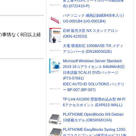
富士通 POS-Cサーマルロール紙(高保
存) (0722410-P)
パナソニック 感熱記録紙B4(6本入り)
UG-0001B4 (UG-0001B4)
応研 販売大臣 NX スタンドアロン
の事情なく8日以上経
(OKN-423533)
大電 環境対応 1000BASE-T/X メディ
アコンバータ (DN1800SG2E)
Microsoft Windows Server Standard
2019 16コアライセンス 64bitWin対応
日本語版 5CAL付 DVDパッケージ
(P73-07691)
IDEC AUTO-ID SOLUTIONS バッテリ
ー BP-007 (BP-007)
TP-Link AX1800 壁面埋め込み型 Wi-Fi
6アクセスポイント (EAP615-WALL)
PLAT'HOME OpenBlocks IX9 Debian
10搭載モデル (OBSIX9/D10A)
PLAT'HOME EasyBlocks Syslog 120G
サブスクリプション(保守サービス) 1年