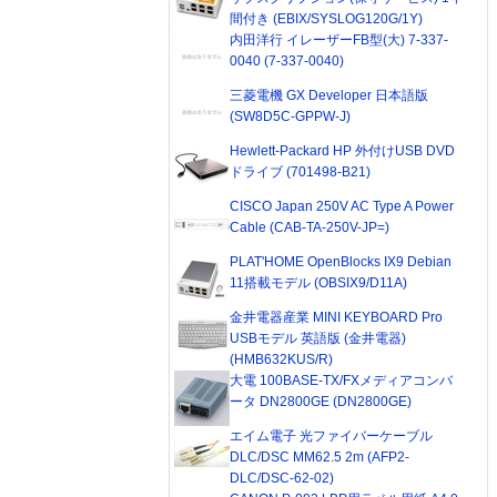
間付き (EBIX/SYSLOG120G/1Y)
内田洋行 イレーザーFB型(大) 7-337-
0040 (7-337-0040)
三菱電機 GX Developer 日本語版
(SW8D5C-GPPW-J)
Hewlett-Packard HP 外付けUSB DVD
ドライブ (701498-B21)
CISCO Japan 250V AC Type A Power
Cable (CAB-TA-250V-JP=)
PLAT'HOME OpenBlocks IX9 Debian
11搭載モデル (OBSIX9/D11A)
金井電器産業 MINI KEYBOARD Pro
USBモデル 英語版 (金井電器)
(HMB632KUS/R)
大電 100BASE-TX/FXメディアコンバ
ータ DN2800GE (DN2800GE)
エイム電子 光ファイバーケーブル
DLC/DSC MM62.5 2m (AFP2-
DLC/DSC-62-02)