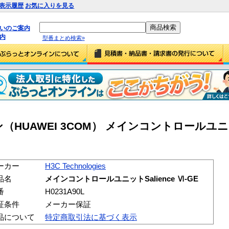
表示履歴
お気に入りを見る
払いのご案内
内
型番まとめ検索»
HUAWEI 3COM） メインコントロールユニット
ーカー
H3C Technologies
品名
メインコントロールユニットSalience Ⅵ-GE
番
H0231A90L
証条件
メーカー保証
品について
特定商取引法に基づく表示