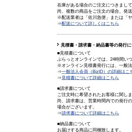
在庫がある場合のご注文につきまし
尚、複数の商品をご注文の場合、発
※配送業者は「佐川急便」または「
⇒
配送について詳しくはこちら
見積書・請求書・納品書等の発行に
■見積書について
ぷらっとオンラインでは、24時間い
※オンライン見積書発行には、一般法人
⇒
一般法人会員（BizID）の詳細はこ
⇒
見積書について詳細はこちら
■請求書について
ご注文時に希望されたお客様に関し
尚、請求書は、営業時間内での発行
場合がございます。
⇒
請求書について詳細はこちら
■納品書について
お届けする商品に同梱致します。