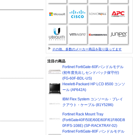
その他、多数のメーカー商品を取り扱ってます
注目の商品
Fortinet FortiGate-60Fバンドルモデル
(初年度先出しセンドバック保守付)
(FG-60F-BDL-US)
Hewlett-Packard HP LCD 8500 コンソ
ール (AF642A)
IBM Flex System コンソール・ブレイ
クアウト・ケーブル (81Y5286)
Fortinet Rack Mount Tray
(FortiGate40F/50E/60E/60F/61F/80E/8
0F/FS-108E) (SP-RACKTRAY-02)
Fortinet FortiGate-80F バンドルモデル