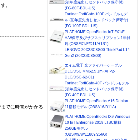
(初年度先出しセンドバック保守付)
ます。
(FG-80F-BDL-US)
Fortinet FortiGate-100F バンドルモデ
ル (初年度先出しセンドバック保守付)
(FG-100F-BDL-US)
PLAT'HOME OpenBlocks IoT FX1/E
H/W保守及びサブスクリプション1年付
属 (OBSFX1/E/D11/H1S1)
LENOVO 20X2SC8G00 ThinkPad L14
Gen2 (20X2SC8G00)
エイム電子 光ファイバーケーブル
DLC/DSC MM62.5 1m (AFP2-
DLC/DSC-62-01)
Fortinet FortiGate-40F バンドルモデル
(初年度先出しセンドバック保守付)
(FG-40F-BDL-US)
PLAT'HOME OpenBlocks A16 Debian
着までに時間がかかる
11搭載モデル (OBSA16/D11A)
PLAT'HOME OpenBlocks IX9 Windows
10 IoT Enterprise 2019 LTSC搭載
256GBモデル
(OBSIX9/W/L1809/256G)