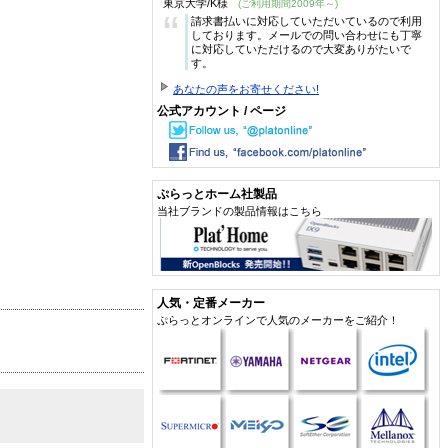
東京大学/K様
(ご利用期間2009年～)
“
請求書払いに対応していただいているので利用
しております。メールでの問い合わせにも丁寧
に対応していただけるので大変ありがたいで
す。
あなたの声をお寄せください!
公式アカウント / ページ
ぷらっとホーム社製品
当社ブランドの製品情報はこちら
人気・定番メーカー
ぷらっとオンラインで人気のメーカーをご紹介！