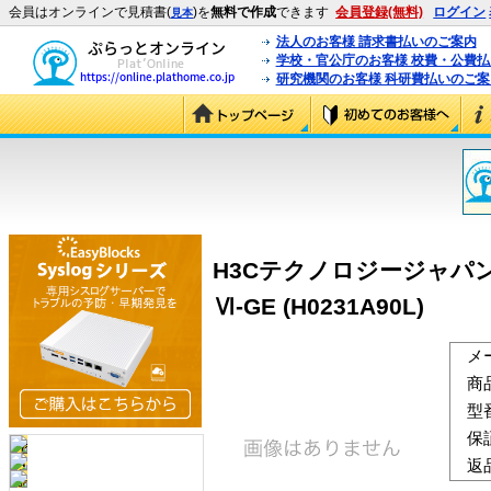
会員はオンラインで見積書(
)を
無料で作成
できます
会員登録(無料)
ログイン
見本
法人のお客様 請求書払いのご案内
学校・官公庁のお客様 校費・公費
研究機関のお客様 科研費払いのご案
H3Cテクノロジージャパン（
Ⅵ-GE (H0231A90L)
メ
商
型
保
返