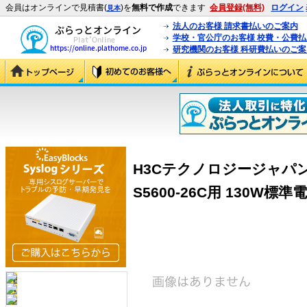
会員はオンラインで見積書(
)を
無料で作成
できます
会員登録(無料)
ログイン
見本
法人のお客様 請求書払いのご案内
学校・官公庁のお客様 校費・公費
研究機関のお客様 科研費払いのご案
H3Cテクノロジージャパン（H
S5600-26C用 130W標準