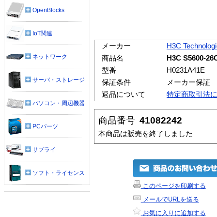
OpenBlocks
IoT関連
メーカー
H3C Technolog
ネットワーク
商品名
H3C S5600
型番
H0231A41E
サーバ・ストレージ
保証条件
メーカー保証
返品について
特定商取引法
パソコン・周辺機器
商品番号
41082242
PCパーツ
本商品は販売を終了しました
サプライ
ソフト・ライセンス
このページを印刷する
メールでURLを送る
お気に入りに追加する