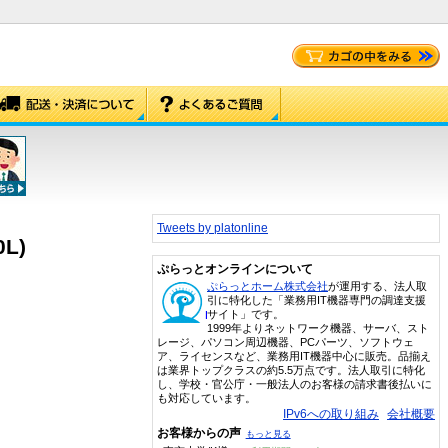
Tweets by platonline
L)
ぷらっとオンラインについて
ぷらっとホーム株式会社
が運用する、法人取
引に特化した「業務用IT機器専門の調達支援
サイト」です。
1999年よりネットワーク機器、サーバ、スト
レージ、パソコン周辺機器、PCパーツ、ソフトウェ
ア、ライセンスなど、業務用IT機器中心に販売。品揃え
は業界トップクラスの約5.5万点です。法人取引に特化
し、学校・官公庁・一般法人のお客様の請求書後払いに
も対応しています。
IPv6への取り組み
会社概要
お客様からの声
もっと見る