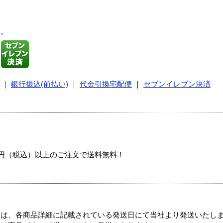
す。
｜
銀行振込(前払い)
｜
代金引換宅配便
｜
セブンイレブン決済
00円（税込）以上のご注文で送料無料！
ては、各商品詳細に記載されている発送日にて当社より発送いたし