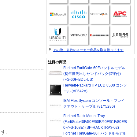
その他、多数のメーカー商品を取り扱ってます
注目の商品
Fortinet FortiGate-60Fバンドルモデル
(初年度先出しセンドバック保守付)
(FG-60F-BDL-US)
Hewlett-Packard HP LCD 8500 コンソ
ール (AF642A)
IBM Flex System コンソール・ブレイ
クアウト・ケーブル (81Y5286)
Fortinet Rack Mount Tray
(FortiGate40F/50E/60E/60F/61F/80E/8
0F/FS-108E) (SP-RACKTRAY-02)
ます。
Fortinet FortiGate-80F バンドルモデル