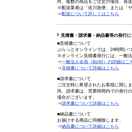
尚、複数の商品をご注文の場合、発
※配送業者は「佐川急便」または「
⇒
配送について詳しくはこちら
見積書・請求書・納品書等の発行に
■見積書について
ぷらっとオンラインでは、24時間い
※オンライン見積書発行には、一般法人
⇒
一般法人会員（BizID）の詳細はこ
⇒
見積書について詳細はこちら
■請求書について
ご注文時に希望されたお客様に関し
尚、請求書は、営業時間内での発行
場合がございます。
⇒
請求書について詳細はこちら
■納品書について
お届けする商品に同梱致します。
⇒
納品書について詳細はこちら