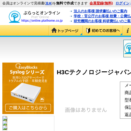
会員はオンラインで見積書(
)を
無料で作成
できます
会員登録(無料)
ログイン
見本
法人のお客様 請求書払いのご案内
学校・官公庁のお客様 校費・公費
研究機関のお客様 科研費払いのご案
H3Cテクノロジージャパン（HUA
メ
商
型
保
返