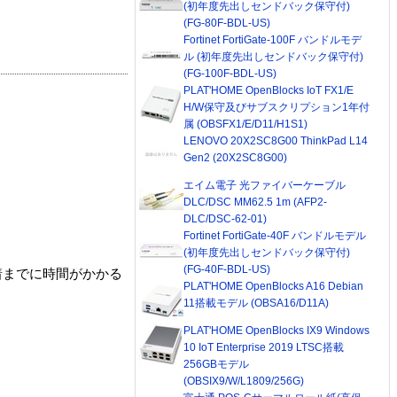
(初年度先出しセンドバック保守付)
(FG-80F-BDL-US)
Fortinet FortiGate-100F バンドルモデ
ル (初年度先出しセンドバック保守付)
(FG-100F-BDL-US)
PLAT'HOME OpenBlocks IoT FX1/E
H/W保守及びサブスクリプション1年付
属 (OBSFX1/E/D11/H1S1)
LENOVO 20X2SC8G00 ThinkPad L14
Gen2 (20X2SC8G00)
エイム電子 光ファイバーケーブル
DLC/DSC MM62.5 1m (AFP2-
DLC/DSC-62-01)
Fortinet FortiGate-40F バンドルモデル
(初年度先出しセンドバック保守付)
(FG-40F-BDL-US)
着までに時間がかかる
PLAT'HOME OpenBlocks A16 Debian
11搭載モデル (OBSA16/D11A)
PLAT'HOME OpenBlocks IX9 Windows
10 IoT Enterprise 2019 LTSC搭載
256GBモデル
(OBSIX9/W/L1809/256G)