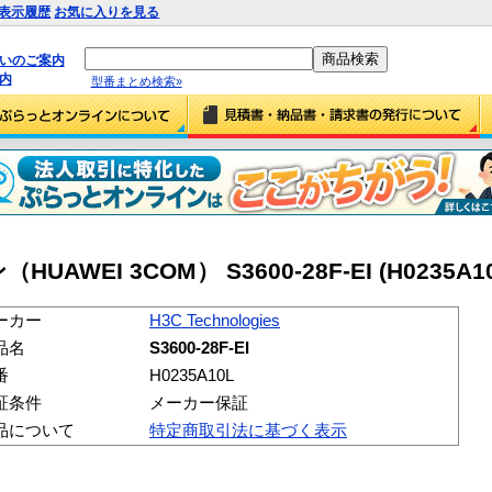
表示履歴
お気に入りを見る
払いのご案内
内
型番まとめ検索»
WEI 3COM） S3600-28F-EI (H0235A10
ーカー
H3C Technologies
品名
S3600-28F-EI
番
H0235A10L
証条件
メーカー保証
品について
特定商取引法に基づく表示