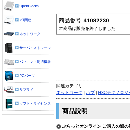
OpenBlocks
商品番号
41082230
IoT関連
本商品は販売を終了しました
ネットワーク
サーバ・ストレージ
パソコン・周辺機器
PCパーツ
関連カテゴリ
サプライ
ネットワーク
|
ハブ
|
H3Cテクノロジー
ソフト・ライセンス
商品説明
ぷらっとオンライン ご購入の際の