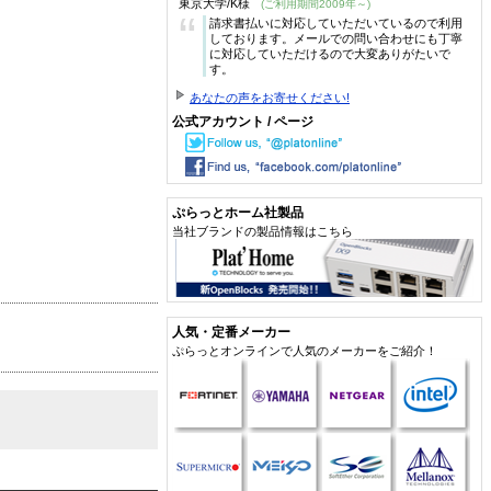
東京大学/K様
(ご利用期間2009年～)
“
請求書払いに対応していただいているので利用
しております。メールでの問い合わせにも丁寧
に対応していただけるので大変ありがたいで
す。
あなたの声をお寄せください!
公式アカウント / ページ
ぷらっとホーム社製品
当社ブランドの製品情報はこちら
人気・定番メーカー
ぷらっとオンラインで人気のメーカーをご紹介！