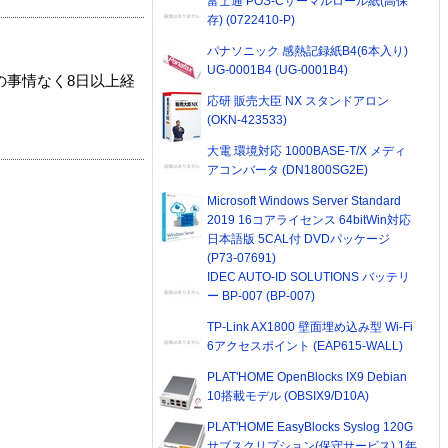
富士通 POS-Cサーマルロール紙(高保
存) (0722410-P)
パナソニック 感熱記録紙B4(6本入り)
UG-0001B4 (UG-0001B4)
の事情なく8日以上経
応研 販売大臣 NX スタンドアロン
(OKN-423533)
大電 環境対応 1000BASE-T/X メディ
アコンバータ (DN1800SG2E)
Microsoft Windows Server Standard
2019 16コアライセンス 64bitWin対応
日本語版 5CAL付 DVDパッケージ
(P73-07691)
IDEC AUTO-ID SOLUTIONS バッテリ
ー BP-007 (BP-007)
TP-Link AX1800 壁面埋め込み型 Wi-Fi
6アクセスポイント (EAP615-WALL)
PLAT'HOME OpenBlocks IX9 Debian
10搭載モデル (OBSIX9/D10A)
PLAT'HOME EasyBlocks Syslog 120G
サブスクリプション(保守サービス) 1年