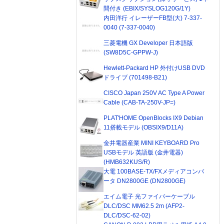
間付き (EBIX/SYSLOG120G/1Y)
内田洋行 イレーザーFB型(大) 7-337-
0040 (7-337-0040)
三菱電機 GX Developer 日本語版
(SW8D5C-GPPW-J)
Hewlett-Packard HP 外付けUSB DVD
ドライブ (701498-B21)
CISCO Japan 250V AC Type A Power
Cable (CAB-TA-250V-JP=)
PLAT'HOME OpenBlocks IX9 Debian
11搭載モデル (OBSIX9/D11A)
金井電器産業 MINI KEYBOARD Pro
USBモデル 英語版 (金井電器)
(HMB632KUS/R)
大電 100BASE-TX/FXメディアコンバ
ータ DN2800GE (DN2800GE)
エイム電子 光ファイバーケーブル
DLC/DSC MM62.5 2m (AFP2-
DLC/DSC-62-02)