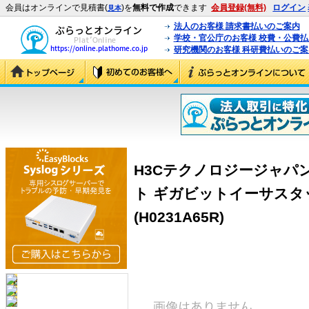
会員はオンラインで見積書(
)を
無料で作成
できます
会員登録(無料)
ログイン
見本
法人のお客様 請求書払いのご案内
学校・官公庁のお客様 校費・公費
研究機関のお客様 科研費払いのご案
H3Cテクノロジージャパン（
ト ギガビットイーサス
(H0231A65R)