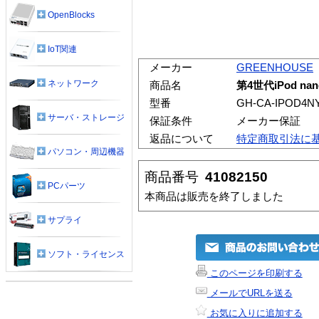
OpenBlocks
IoT関連
メーカー
GREENHOUSE
ネットワーク
商品名
第4世代iPod 
型番
GH-CA-IPOD4N
サーバ・ストレージ
保証条件
メーカー保証
返品について
特定商取引法に
パソコン・周辺機器
商品番号
41082150
PCパーツ
本商品は販売を終了しました
サプライ
ソフト・ライセンス
このページを印刷する
メールでURLを送る
お気に入りに追加する