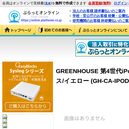
会員はオンラインで見積書(
)を
無料で作成
できます
会員登録(無料)
ログイン
見本
法人のお客様 請求書払いのご案内
学校・官公庁のお客様 校費・公費
研究機関のお客様 科研費払いのご案
GREENHOUSE 第4世代i
ス/イエロー (GH-CA-IPOD