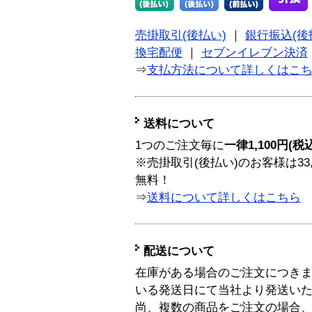
売掛取引(後払い)
｜
銀行振込(後
換宅配便
｜
セブンイレブン決済
⇒
支払方法について詳しくはこ
送料について
1つのご注文毎に
一律1,100円(税
※売掛取引(後払い)のお客様は33
無料！
⇒
送料について詳しくはこちら
配送について
在庫がある場合のご注文につき
いる発送日にて当社より発送い
尚、複数の商品をご注文の場合