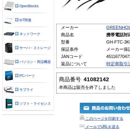
OpenBlocks
IoT関連
メーカー
GREENHO
ネットワーク
商品名
携帯電話対
型番
GH-FTC-3K
サーバ・ストレージ
保証条件
メーカー保
JANコード
4511677047
パソコン・周辺機器
返品について
特定商取引
PCパーツ
商品番号
41082142
本商品は販売を終了しました
サプライ
ソフト・ライセンス
このページを印刷する
メールでURLを送る