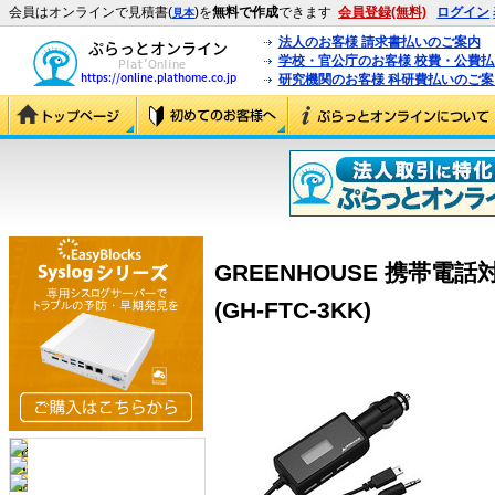
会員はオンラインで見積書(
)を
無料で作成
できます
会員登録(無料)
ログイン
見本
法人のお客様 請求書払いのご案内
学校・官公庁のお客様 校費・公費
研究機関のお客様 科研費払いのご案
GREENHOUSE 携帯電
(GH-FTC-3KK)