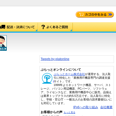
Tweets by platonline
ぷらっとオンラインについて
ぷらっとホーム株式会社
が運用する、法人取
引に特化した「業務用IT機器専門の調達支援
サイト」です。
1999年よりネットワーク機器、サーバ、スト
レージ、パソコン周辺機器、PCパーツ、ソフトウェ
ア、ライセンスなど、業務用IT機器中心に販売。品揃え
は業界トップクラスの約5.5万点です。法人取引に特化
し、学校・官公庁・一般法人のお客様の請求書後払いに
も対応しています。
IPv6への取り組み
会社概要
お客様からの声
もっと見る