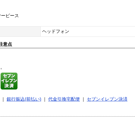
ヤーピース
ヘッドフォン
注意点
す。
｜
銀行振込(前払い)
｜
代金引換宅配便
｜
セブンイレブン決済