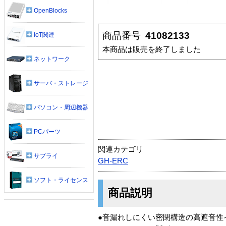
OpenBlocks
商品番号
41082133
IoT関連
本商品は販売を終了しました
ネットワーク
サーバ・ストレージ
パソコン・周辺機器
PCパーツ
関連カテゴリ
サプライ
GH-ERC
ソフト・ライセンス
商品説明
●音漏れしにくい密閉構造の高遮音性