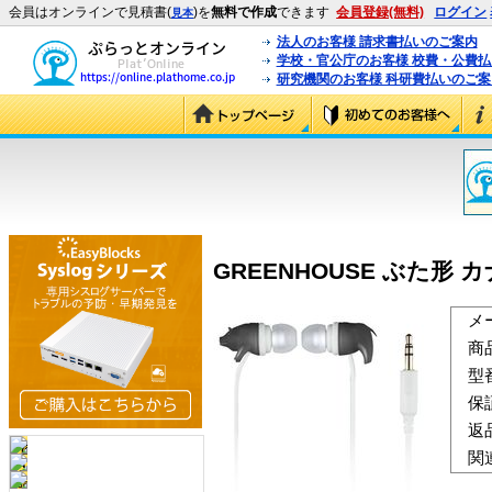
会員はオンラインで見積書(
)を
無料で作成
できます
会員登録(無料)
ログイン
見本
法人のお客様 請求書払いのご案内
学校・官公庁のお客様 校費・公費
研究機関のお客様 科研費払いのご案
GREENHOUSE ぶた形 カ
メ
商
型
保
返
関