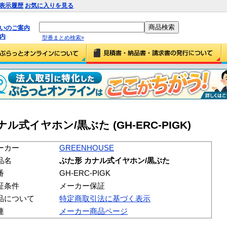
表示履歴
お気に入りを見る
払いのご案内
内
型番まとめ検索»
ナル式イヤホン/黒ぶた (GH-ERC-PIGK)
ーカー
GREENHOUSE
品名
ぶた形 カナル式イヤホン/黒ぶた
番
GH-ERC-PIGK
証条件
メーカー保証
品について
特定商取引法に基づく表示
連
メーカー商品ページ