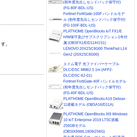
(初年度先出しセンドバック保守付)
(FG-80F-BDL-US)
Fortinet FortiGate-100F バンドルモデ
ル (初年度先出しセンドバック保守付)
(FG-100F-BDL-US)
PLAT'HOME OpenBlocks IoT FX1/E
H/W保守及びサブスクリプション1年付
属 (OBSFX1/E/D11/H1S1)
ます。
LENOVO 20X2SC8G00 ThinkPad L14
Gen2 (20X2SC8G00)
エイム電子 光ファイバーケーブル
DLC/DSC MM62.5 1m (AFP2-
DLC/DSC-62-01)
Fortinet FortiGate-40F バンドルモデル
(初年度先出しセンドバック保守付)
(FG-40F-BDL-US)
PLAT'HOME OpenBlocks A16 Debian
11搭載モデル (OBSA16/D11A)
PLAT'HOME OpenBlocks IX9 Windows
10 IoT Enterprise 2019 LTSC搭載
256GBモデル
(OBSIX9/W/L1809/256G)