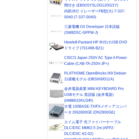
間付き (EBIX/SYSLOG120G/1Y)
内田洋行 イレーザーFB型(大) 7-337-
0040 (7-337-0040)
三菱電機 GX Developer 日本語版
(SW8D5C-GPPW-J)
Hewlett-Packard HP 外付けUSB DVD
ドライブ (701498-B21)
CISCO Japan 250V AC Type A Power
Cable (CAB-TA-250V-JP=)
PLAT'HOME OpenBlocks IX9 Debian
11搭載モデル (OBSIX9/D11A)
金井電器産業 MINI KEYBOARD Pro
USBモデル 英語版 (金井電器)
(HMB632KUS/R)
大電 100BASE-TX/FXメディアコンバ
ータ DN2800GE (DN2800GE)
エイム電子 光ファイバーケーブル
DLC/DSC MM62.5 2m (AFP2-
DLC/DSC-62-02)