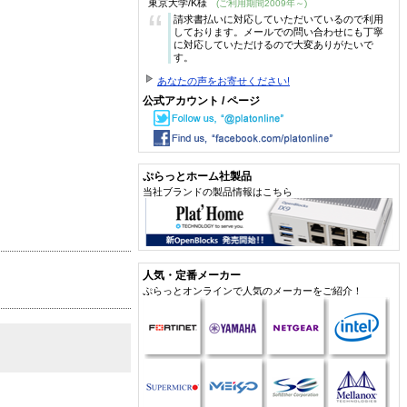
東京大学/K様
(ご利用期間2009年～)
“
請求書払いに対応していただいているので利用
しております。メールでの問い合わせにも丁寧
に対応していただけるので大変ありがたいで
す。
あなたの声をお寄せください!
公式アカウント / ページ
ぷらっとホーム社製品
当社ブランドの製品情報はこちら
人気・定番メーカー
ぷらっとオンラインで人気のメーカーをご紹介！