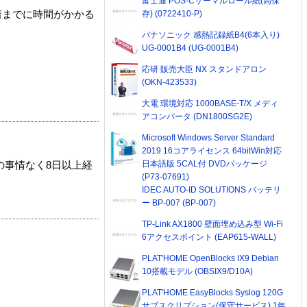
富士通 POS-Cサーマルロール紙(高保
存) (0722410-P)
着までに時間がかかる
パナソニック 感熱記録紙B4(6本入り)
UG-0001B4 (UG-0001B4)
応研 販売大臣 NX スタンドアロン
(OKN-423533)
大電 環境対応 1000BASE-T/X メディ
アコンバータ (DN1800SG2E)
Microsoft Windows Server Standard
2019 16コアライセンス 64bitWin対応
日本語版 5CAL付 DVDパッケージ
の事情なく8日以上経
(P73-07691)
IDEC AUTO-ID SOLUTIONS バッテリ
ー BP-007 (BP-007)
TP-Link AX1800 壁面埋め込み型 Wi-Fi
6アクセスポイント (EAP615-WALL)
PLAT'HOME OpenBlocks IX9 Debian
10搭載モデル (OBSIX9/D10A)
PLAT'HOME EasyBlocks Syslog 120G
サブスクリプション(保守サービス) 1年