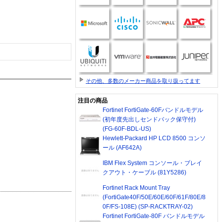
その他、多数のメーカー商品を取り扱ってます
注目の商品
Fortinet FortiGate-60Fバンドルモデル
(初年度先出しセンドバック保守付)
(FG-60F-BDL-US)
Hewlett-Packard HP LCD 8500 コンソ
ール (AF642A)
IBM Flex System コンソール・ブレイ
クアウト・ケーブル (81Y5286)
Fortinet Rack Mount Tray
(FortiGate40F/50E/60E/60F/61F/80E/8
0F/FS-108E) (SP-RACKTRAY-02)
Fortinet FortiGate-80F バンドルモデル