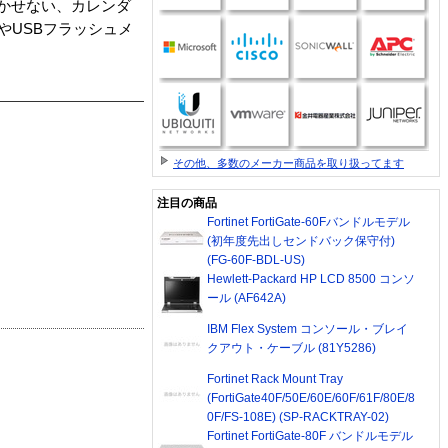
欠かせない、カレンダ
やUSBフラッシュメ
その他、多数のメーカー商品を取り扱ってます
注目の商品
Fortinet FortiGate-60Fバンドルモデル
(初年度先出しセンドバック保守付)
(FG-60F-BDL-US)
Hewlett-Packard HP LCD 8500 コンソ
ール (AF642A)
IBM Flex System コンソール・ブレイ
クアウト・ケーブル (81Y5286)
Fortinet Rack Mount Tray
(FortiGate40F/50E/60E/60F/61F/80E/8
0F/FS-108E) (SP-RACKTRAY-02)
Fortinet FortiGate-80F バンドルモデル