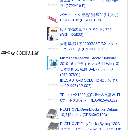
富士通 POS-Cサーマルロール紙(高保
存) (0722410-P)
パナソニック 感熱記録紙B4(6本入り)
UG-0001B4 (UG-0001B4)
応研 販売大臣 NX スタンドアロン
(OKN-423533)
大電 環境対応 1000BASE-T/X メディ
アコンバータ (DN1800SG2E)
の事情なく8日以上経
Microsoft Windows Server Standard
2019 16コアライセンス 64bitWin対応
日本語版 5CAL付 DVDパッケージ
(P73-07691)
IDEC AUTO-ID SOLUTIONS バッテリ
ー BP-007 (BP-007)
TP-Link AX1800 壁面埋め込み型 Wi-Fi
6アクセスポイント (EAP615-WALL)
PLAT'HOME OpenBlocks IX9 Debian
10搭載モデル (OBSIX9/D10A)
PLAT'HOME EasyBlocks Syslog 120G
サブスクリプション(保守サービス) 1年