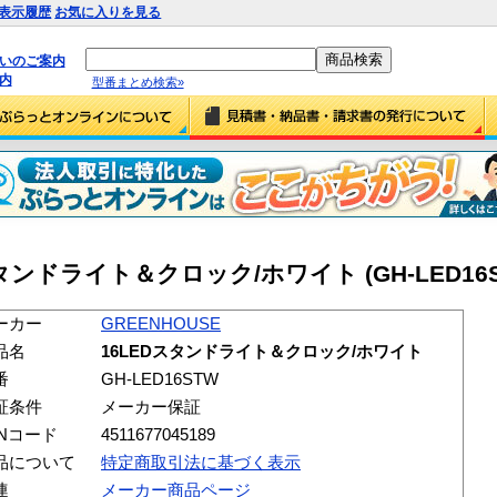
表示履歴
お気に入りを見る
払いのご案内
内
型番まとめ検索»
Dスタンドライト＆クロック/ホワイト (GH-LED16S
ーカー
GREENHOUSE
品名
16LEDスタンドライト＆クロック/ホワイト
番
GH-LED16STW
証条件
メーカー保証
ANコード
4511677045189
品について
特定商取引法に基づく表示
連
メーカー商品ページ