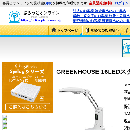
会員はオンラインで見積書(
)を
無料で作成
できます
会員登録(無料)
ログイン
見本
法人のお客様 請求書払いのご案内
学校・官公庁のお客様 校費・公費
研究機関のお客様 科研費払いのご案
GREENHOUSE 16LE
メ
商
型
保
J
返
関