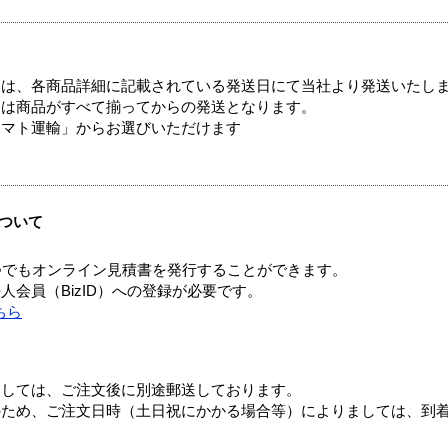
ては、各商品詳細に記載されている発送日にて当社より発送いたし
送は商品がすべて揃ってからの発送となります。
ヤマト運輸」からお選びいただけます
ついて
つでもオンライン見積書を発行することができます。
会員（BizID）への登録が必要です。
ちら
ましては、ご注文後に別途郵送しております。
のため、ご注文日時（土日祝にかかる場合等）によりましては、到