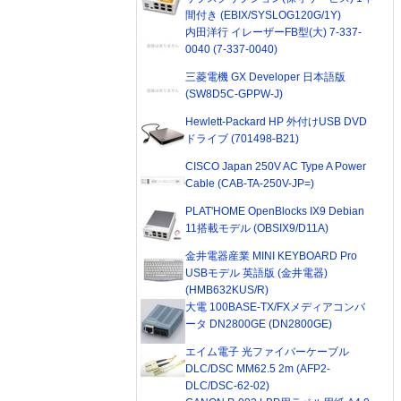
間付き (EBIX/SYSLOG120G/1Y)
内田洋行 イレーザーFB型(大) 7-337-
0040 (7-337-0040)
三菱電機 GX Developer 日本語版
(SW8D5C-GPPW-J)
Hewlett-Packard HP 外付けUSB DVD
ドライブ (701498-B21)
CISCO Japan 250V AC Type A Power
Cable (CAB-TA-250V-JP=)
PLAT'HOME OpenBlocks IX9 Debian
11搭載モデル (OBSIX9/D11A)
金井電器産業 MINI KEYBOARD Pro
USBモデル 英語版 (金井電器)
(HMB632KUS/R)
大電 100BASE-TX/FXメディアコンバ
ータ DN2800GE (DN2800GE)
エイム電子 光ファイバーケーブル
DLC/DSC MM62.5 2m (AFP2-
DLC/DSC-62-02)