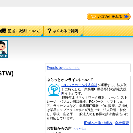
Tweets by platonline
TW)
ぷらっとオンラインについて
ぷらっとホーム株式会社
が運用する、法人取
引に特化した「業務用IT機器専門の調達支援
サイト」です。
1999年よりネットワーク機器、サーバ、スト
レージ、パソコン周辺機器、PCパーツ、ソフトウェ
ア、ライセンスなど、業務用IT機器中心に販売。品揃え
は業界トップクラスの約5.5万点です。法人取引に特化
し、学校・官公庁・一般法人のお客様の請求書後払いに
も対応しています。
IPv6への取り組み
会社概要
お客様からの声
もっと見る