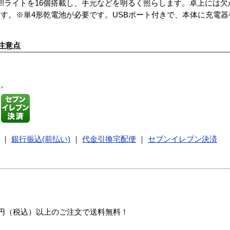
ト!!ライトを16個搭載し、手元などを明るく照らします。卓上には
す。※単4形乾電池が必要です。USBポート付きで、本体に充電器
注意点
す。
｜
銀行振込(前払い)
｜
代金引換宅配便
｜
セブンイレブン決済
00円（税込）以上のご注文で送料無料！