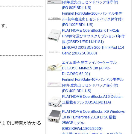
(初年度先出しセンドバック保守付)
(FG-80F-BDL-US)
Fortinet FortiGate-100F バンドルモデ
ル (初年度先出しセンドバック保守付)
(FG-100F-BDL-US)
ます。
PLAT'HOME OpenBlocks IoT FX1/E
H/W保守及びサブスクリプション1年付
属 (OBSFX1/E/D11/H1S1)
LENOVO 20X2SC8G00 ThinkPad L14
Gen2 (20X2SC8G00)
エイム電子 光ファイバーケーブル
DLC/DSC MM62.5 1m (AFP2-
DLC/DSC-62-01)
Fortinet FortiGate-40F バンドルモデル
(初年度先出しセンドバック保守付)
(FG-40F-BDL-US)
PLAT'HOME OpenBlocks A16 Debian
11搭載モデル (OBSA16/D11A)
PLAT'HOME OpenBlocks IX9 Windows
10 IoT Enterprise 2019 LTSC搭載
着までに時間がかかる
256GBモデル
(OBSIX9/W/L1809/256G)