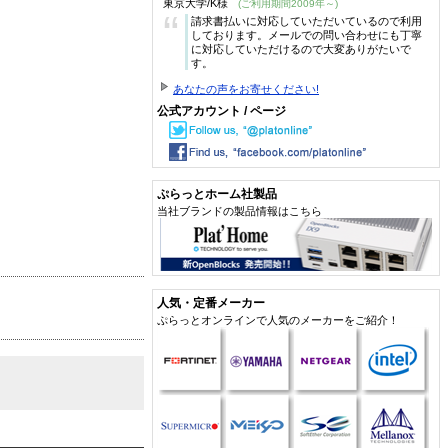
東京大学/K様
(ご利用期間2009年～)
“
請求書払いに対応していただいているので利用
しております。メールでの問い合わせにも丁寧
に対応していただけるので大変ありがたいで
す。
あなたの声をお寄せください!
公式アカウント / ページ
ぷらっとホーム社製品
当社ブランドの製品情報はこちら
人気・定番メーカー
ぷらっとオンラインで人気のメーカーをご紹介！