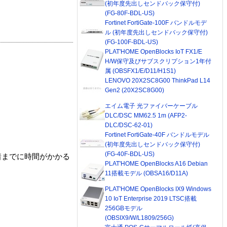
(初年度先出しセンドバック保守付)
(FG-80F-BDL-US)
Fortinet FortiGate-100F バンドルモデ
ル (初年度先出しセンドバック保守付)
(FG-100F-BDL-US)
PLAT'HOME OpenBlocks IoT FX1/E
H/W保守及びサブスクリプション1年付
属 (OBSFX1/E/D11/H1S1)
LENOVO 20X2SC8G00 ThinkPad L14
Gen2 (20X2SC8G00)
エイム電子 光ファイバーケーブル
DLC/DSC MM62.5 1m (AFP2-
DLC/DSC-62-01)
Fortinet FortiGate-40F バンドルモデル
(初年度先出しセンドバック保守付)
(FG-40F-BDL-US)
着までに時間がかかる
PLAT'HOME OpenBlocks A16 Debian
11搭載モデル (OBSA16/D11A)
PLAT'HOME OpenBlocks IX9 Windows
10 IoT Enterprise 2019 LTSC搭載
256GBモデル
(OBSIX9/W/L1809/256G)