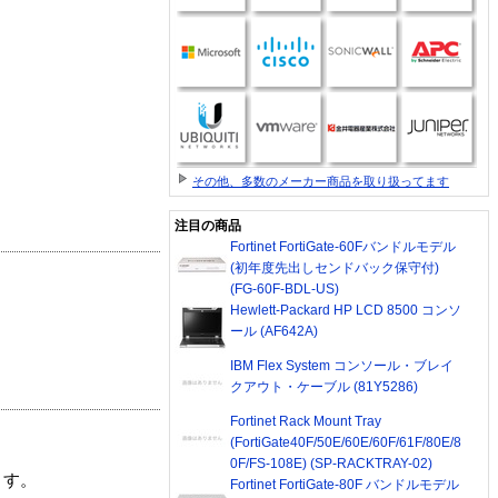
その他、多数のメーカー商品を取り扱ってます
注目の商品
Fortinet FortiGate-60Fバンドルモデル
(初年度先出しセンドバック保守付)
(FG-60F-BDL-US)
Hewlett-Packard HP LCD 8500 コンソ
ール (AF642A)
IBM Flex System コンソール・ブレイ
クアウト・ケーブル (81Y5286)
Fortinet Rack Mount Tray
(FortiGate40F/50E/60E/60F/61F/80E/8
0F/FS-108E) (SP-RACKTRAY-02)
ます。
Fortinet FortiGate-80F バンドルモデル