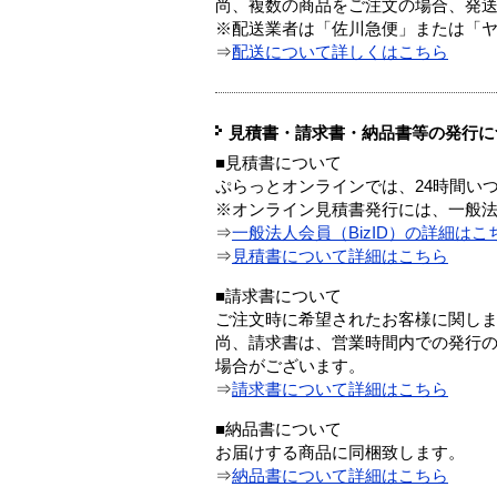
尚、複数の商品をご注文の場合、発
※配送業者は「佐川急便」または「
⇒
配送について詳しくはこちら
見積書・請求書・納品書等の発行に
■見積書について
ぷらっとオンラインでは、24時間い
※オンライン見積書発行には、一般法人
⇒
一般法人会員（BizID）の詳細はこ
⇒
見積書について詳細はこちら
■請求書について
ご注文時に希望されたお客様に関し
尚、請求書は、営業時間内での発行
場合がございます。
⇒
請求書について詳細はこちら
■納品書について
お届けする商品に同梱致します。
⇒
納品書について詳細はこちら