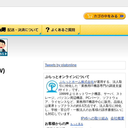
Tweets by platonline
W)
ぷらっとオンラインについて
ぷらっとホーム株式会社
が運用する、法人取
引に特化した「業務用IT機器専門の調達支援
サイト」です。
1999年よりネットワーク機器、サーバ、スト
レージ、パソコン周辺機器、PCパーツ、ソフトウェ
ア、ライセンスなど、業務用IT機器中心に販売。品揃え
は業界トップクラスの約5.5万点です。法人取引に特化
し、学校・官公庁・一般法人のお客様の請求書後払いに
も対応しています。
IPv6への取り組み
会社概要
お客様からの声
もっと見る