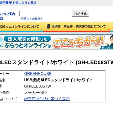
表示履歴
お気に入りを見る
払いのご案内
内
型番まとめ検索»
 8LEDスタンドライト/ホワイト (GH-LED08ST
ーカー
GREENHOUSE
品名
USB接続 8LEDスタンドライト/ホワイト
番
GH-LED08STW
証条件
メーカー保証
品について
特定商取引法に基づく表示