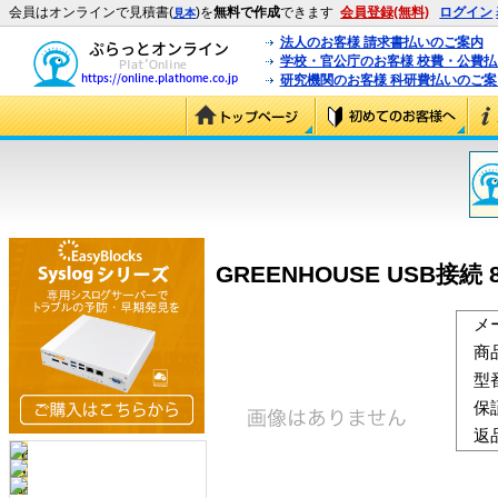
会員はオンラインで見積書(
)を
無料で作成
できます
会員登録(無料)
ログイン
見本
法人のお客様 請求書払いのご案内
学校・官公庁のお客様 校費・公費
研究機関のお客様 科研費払いのご案
GREENHOUSE USB接続
メ
商
型
保
返