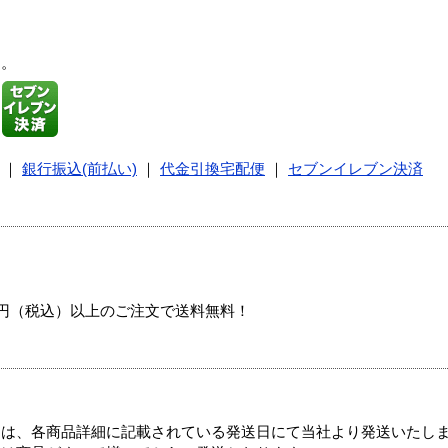
す。
｜
銀行振込(前払い)
｜
代金引換宅配便
｜
セブンイレブン決済
00円（税込）以上のご注文で送料無料！
ては、各商品詳細に記載されている発送日にて当社より発送いたし