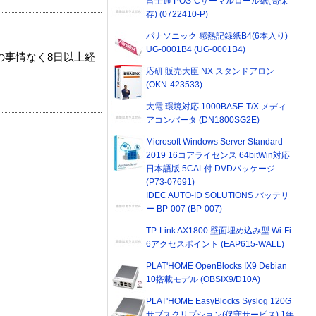
富士通 POS-Cサーマルロール紙(高保
存) (0722410-P)
パナソニック 感熱記録紙B4(6本入り)
UG-0001B4 (UG-0001B4)
の事情なく8日以上経
応研 販売大臣 NX スタンドアロン
(OKN-423533)
大電 環境対応 1000BASE-T/X メディ
アコンバータ (DN1800SG2E)
Microsoft Windows Server Standard
2019 16コアライセンス 64bitWin対応
日本語版 5CAL付 DVDパッケージ
(P73-07691)
IDEC AUTO-ID SOLUTIONS バッテリ
ー BP-007 (BP-007)
TP-Link AX1800 壁面埋め込み型 Wi-Fi
6アクセスポイント (EAP615-WALL)
PLAT'HOME OpenBlocks IX9 Debian
10搭載モデル (OBSIX9/D10A)
PLAT'HOME EasyBlocks Syslog 120G
サブスクリプション(保守サービス) 1年