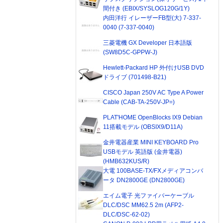
間付き (EBIX/SYSLOG120G/1Y)
内田洋行 イレーザーFB型(大) 7-337-
0040 (7-337-0040)
三菱電機 GX Developer 日本語版
(SW8D5C-GPPW-J)
Hewlett-Packard HP 外付けUSB DVD
ドライブ (701498-B21)
CISCO Japan 250V AC Type A Power
Cable (CAB-TA-250V-JP=)
PLAT'HOME OpenBlocks IX9 Debian
11搭載モデル (OBSIX9/D11A)
金井電器産業 MINI KEYBOARD Pro
USBモデル 英語版 (金井電器)
(HMB632KUS/R)
大電 100BASE-TX/FXメディアコンバ
ータ DN2800GE (DN2800GE)
エイム電子 光ファイバーケーブル
DLC/DSC MM62.5 2m (AFP2-
DLC/DSC-62-02)