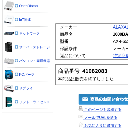
OpenBlocks
IoT関連
メーカー
ALAXAL
ネットワーク
商品名
1000B
型番
AX-F65
サーバ・ストレージ
保証条件
メーカ
返品について
特定商
パソコン・周辺機器
商品番号
41082083
PCパーツ
本商品は販売を終了しました
サプライ
ソフト・ライセンス
このページを印刷する
メールでURLを送る
お気に入りに追加する