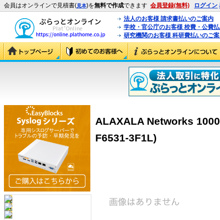
会員はオンラインで見積書(
)を
無料で作成
できます
会員登録(無料)
ログイン
見本
法人のお客様 請求書払いのご案内
学校・官公庁のお客様 校費・公費
研究機関のお客様 科研費払いのご案
ALAXALA Networks 100
F6531-3F1L)