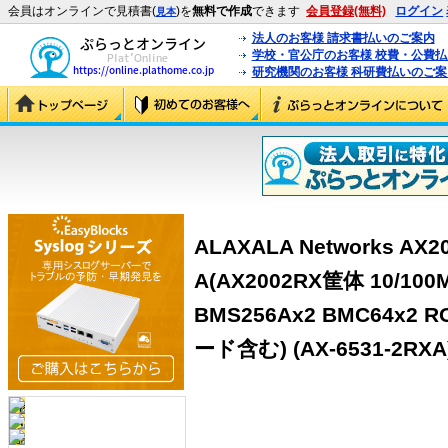
会員はオンラインで見積書(
)を
無料で作成
できます
会員登録(無料)
ログイン
見本
法人のお客様 請求書払いのご案内
学校・官公庁のお客様 校費・公費
研究機関のお客様 科研費払いのご案
ALAXALA Networks A
A(AX2002RX筐体 10/1
BMS256Ax2 BMC64x2 
ード含む) (AX-6531-2RXA