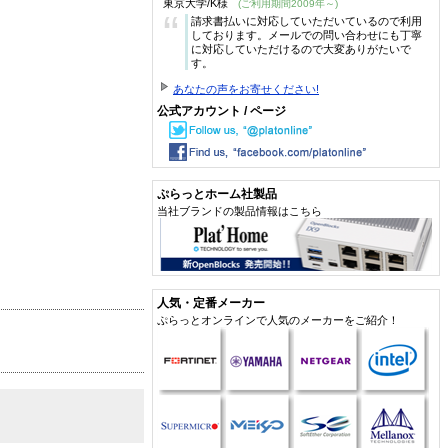
東京大学/K様
(ご利用期間2009年～)
“
請求書払いに対応していただいているので利用
しております。メールでの問い合わせにも丁寧
に対応していただけるので大変ありがたいで
す。
あなたの声をお寄せください!
公式アカウント / ページ
ぷらっとホーム社製品
当社ブランドの製品情報はこちら
人気・定番メーカー
ぷらっとオンラインで人気のメーカーをご紹介！