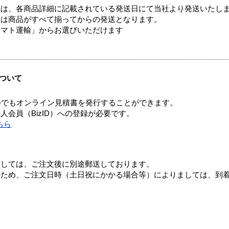
ては、各商品詳細に記載されている発送日にて当社より発送いたし
送は商品がすべて揃ってからの発送となります。
ヤマト運輸」からお選びいただけます
ついて
つでもオンライン見積書を発行することができます。
会員（BizID）への登録が必要です。
ちら
ましては、ご注文後に別途郵送しております。
のため、ご注文日時（土日祝にかかる場合等）によりましては、到