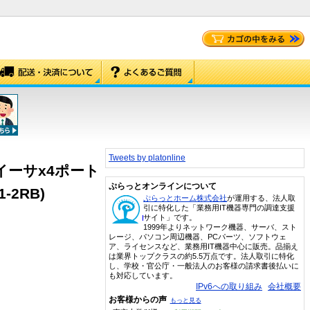
Tweets by platonline
t/sイーサx4ポート
ぷらっとオンラインについて
-2RB)
ぷらっとホーム株式会社
が運用する、法人取
引に特化した「業務用IT機器専門の調達支援
サイト」です。
1999年よりネットワーク機器、サーバ、スト
レージ、パソコン周辺機器、PCパーツ、ソフトウェ
ア、ライセンスなど、業務用IT機器中心に販売。品揃え
は業界トップクラスの約5.5万点です。法人取引に特化
し、学校・官公庁・一般法人のお客様の請求書後払いに
も対応しています。
IPv6への取り組み
会社概要
お客様からの声
もっと見る