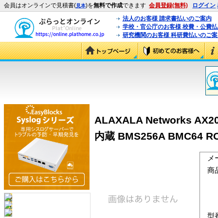
会員はオンラインで見積書(
)を
無料で作成
できます
会員登録(無料)
ログイン
見本
法人のお客様 請求書払いのご案内
学校・官公庁のお客様 校費・公費
研究機関のお客様 科研費払いのご案
ALAXALA Networks A
内蔵 BMS256A BMC64 R
メ
商
型