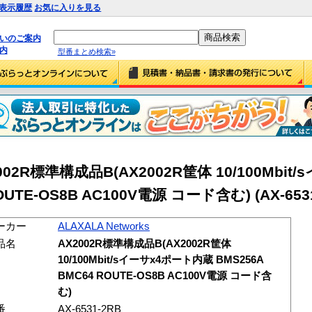
表示履歴
お気に入りを見る
払いのご案内
内
型番まとめ検索»
X2002R標準構成品B(AX2002R筐体 10/100Mbi
OUTE-OS8B AC100V電源 コード含む) (AX-6531
ーカー
ALAXALA Networks
品名
AX2002R標準構成品B(AX2002R筐体
10/100Mbit/sイーサx4ポート内蔵 BMS256A
BMC64 ROUTE-OS8B AC100V電源 コード含
む)
番
AX-6531-2RB