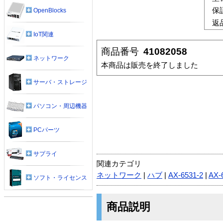
保
OpenBlocks
返
IoT関連
商品番号
41082058
ネットワーク
本商品は販売を終了しました
サーバ・ストレージ
パソコン・周辺機器
PCパーツ
サプライ
関連カテゴリ
ネットワーク
|
ハブ
|
AX-6531-2
|
AX-
ソフト・ライセンス
商品説明