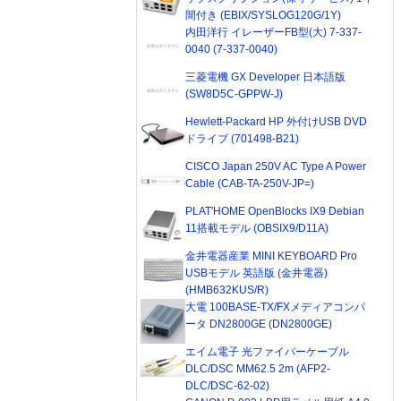
間付き (EBIX/SYSLOG120G/1Y)
内田洋行 イレーザーFB型(大) 7-337-
0040 (7-337-0040)
三菱電機 GX Developer 日本語版
(SW8D5C-GPPW-J)
Hewlett-Packard HP 外付けUSB DVD
ドライブ (701498-B21)
CISCO Japan 250V AC Type A Power
Cable (CAB-TA-250V-JP=)
PLAT'HOME OpenBlocks IX9 Debian
11搭載モデル (OBSIX9/D11A)
金井電器産業 MINI KEYBOARD Pro
USBモデル 英語版 (金井電器)
(HMB632KUS/R)
大電 100BASE-TX/FXメディアコンバ
ータ DN2800GE (DN2800GE)
エイム電子 光ファイバーケーブル
DLC/DSC MM62.5 2m (AFP2-
DLC/DSC-62-02)