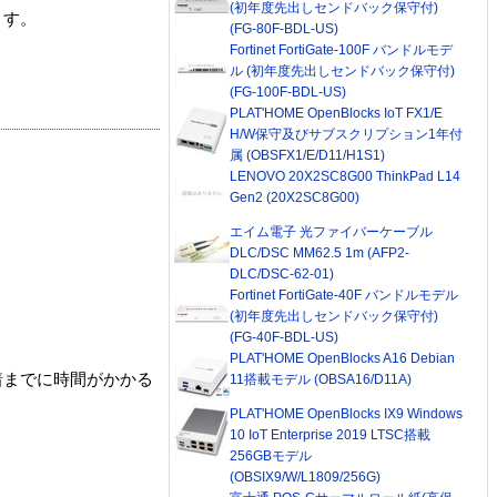
(初年度先出しセンドバック保守付)
ます。
(FG-80F-BDL-US)
Fortinet FortiGate-100F バンドルモデ
ル (初年度先出しセンドバック保守付)
(FG-100F-BDL-US)
PLAT'HOME OpenBlocks IoT FX1/E
H/W保守及びサブスクリプション1年付
属 (OBSFX1/E/D11/H1S1)
LENOVO 20X2SC8G00 ThinkPad L14
Gen2 (20X2SC8G00)
エイム電子 光ファイバーケーブル
DLC/DSC MM62.5 1m (AFP2-
DLC/DSC-62-01)
Fortinet FortiGate-40F バンドルモデル
(初年度先出しセンドバック保守付)
(FG-40F-BDL-US)
PLAT'HOME OpenBlocks A16 Debian
着までに時間がかかる
11搭載モデル (OBSA16/D11A)
PLAT'HOME OpenBlocks IX9 Windows
10 IoT Enterprise 2019 LTSC搭載
256GBモデル
(OBSIX9/W/L1809/256G)