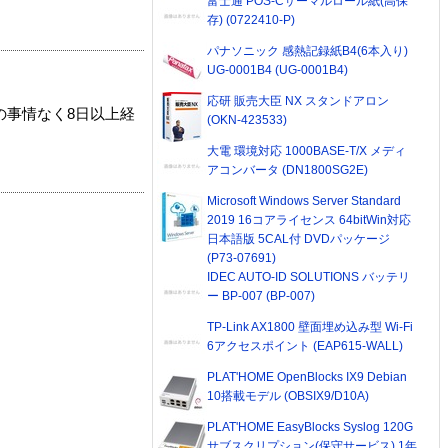
富士通 POS-Cサーマルロール紙(高保
存) (0722410-P)
パナソニック 感熱記録紙B4(6本入り)
UG-0001B4 (UG-0001B4)
応研 販売大臣 NX スタンドアロン
の事情なく8日以上経
(OKN-423533)
大電 環境対応 1000BASE-T/X メディ
アコンバータ (DN1800SG2E)
Microsoft Windows Server Standard
2019 16コアライセンス 64bitWin対応
日本語版 5CAL付 DVDパッケージ
(P73-07691)
IDEC AUTO-ID SOLUTIONS バッテリ
ー BP-007 (BP-007)
TP-Link AX1800 壁面埋め込み型 Wi-Fi
6アクセスポイント (EAP615-WALL)
PLAT'HOME OpenBlocks IX9 Debian
10搭載モデル (OBSIX9/D10A)
PLAT'HOME EasyBlocks Syslog 120G
サブスクリプション(保守サービス) 1年