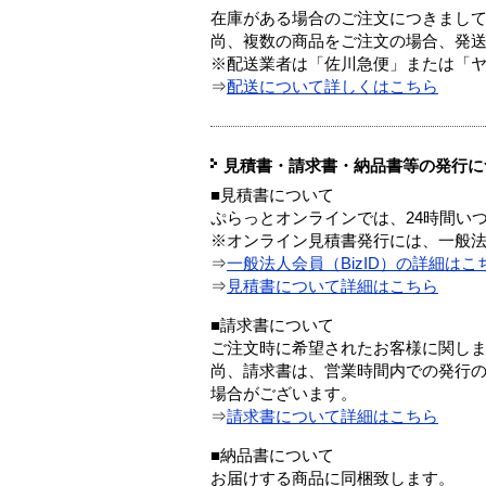
在庫がある場合のご注文につきまし
尚、複数の商品をご注文の場合、発
※配送業者は「佐川急便」または「
⇒
配送について詳しくはこちら
見積書・請求書・納品書等の発行に
■見積書について
ぷらっとオンラインでは、24時間い
※オンライン見積書発行には、一般法人
⇒
一般法人会員（BizID）の詳細はこ
⇒
見積書について詳細はこちら
■請求書について
ご注文時に希望されたお客様に関し
尚、請求書は、営業時間内での発行
場合がございます。
⇒
請求書について詳細はこちら
■納品書について
お届けする商品に同梱致します。