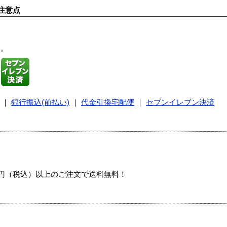
注意点
す。
｜
銀行振込(前払い)
｜
代金引換宅配便
｜
セブンイレブン決済
00円（税込）以上のご注文で送料無料！