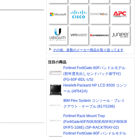
その他、多数のメーカー商品を取り扱ってます
注目の商品
Fortinet FortiGate-60Fバンドルモデル
(初年度先出しセンドバック保守付)
(FG-60F-BDL-US)
Hewlett-Packard HP LCD 8500 コンソ
ール (AF642A)
IBM Flex System コンソール・ブレイ
クアウト・ケーブル (81Y5286)
Fortinet Rack Mount Tray
(FortiGate40F/50E/60E/60F/61F/80E/8
0F/FS-108E) (SP-RACKTRAY-02)
Fortinet FortiGate-80F バンドルモデル