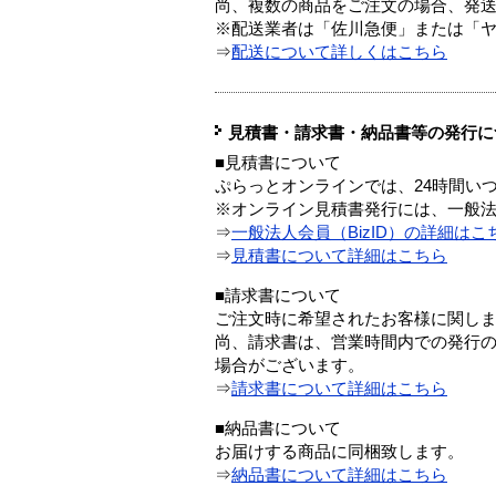
尚、複数の商品をご注文の場合、発
※配送業者は「佐川急便」または「
⇒
配送について詳しくはこちら
見積書・請求書・納品書等の発行に
■見積書について
ぷらっとオンラインでは、24時間い
※オンライン見積書発行には、一般法人
⇒
一般法人会員（BizID）の詳細はこ
⇒
見積書について詳細はこちら
■請求書について
ご注文時に希望されたお客様に関し
尚、請求書は、営業時間内での発行
場合がございます。
⇒
請求書について詳細はこちら
■納品書について
お届けする商品に同梱致します。
⇒
納品書について詳細はこちら