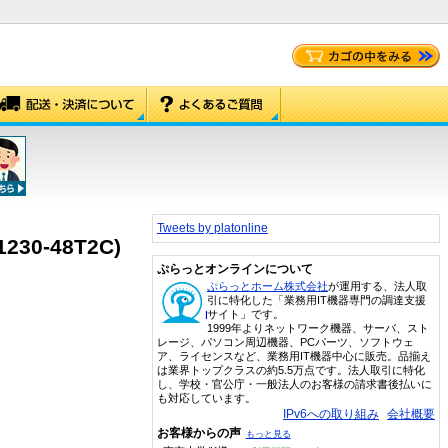
Tweets by platonline
30-48T2C)
ぷらっとオンラインについて
ぷらっとホーム株式会社
が運用する、法人取
引に特化した「業務用IT機器専門の調達支援
サイト」です。
1999年よりネットワーク機器、サーバ、スト
レージ、パソコン周辺機器、PCパーツ、ソフトウェ
ア、ライセンスなど、業務用IT機器中心に販売。品揃え
は業界トップクラスの約5.5万点です。法人取引に特化
し、学校・官公庁・一般法人のお客様の請求書後払いに
も対応しています。
IPv6への取り組み
会社概要
お客様からの声
もっと見る