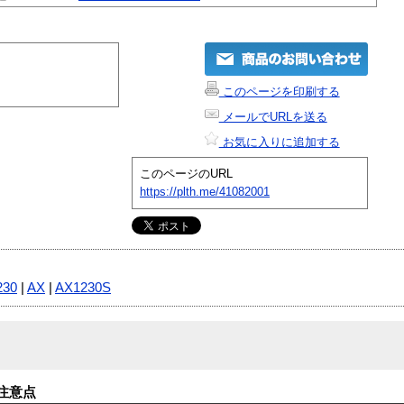
このページを印刷する
メールでURLを送る
お気に入りに追加する
このページのURL
https://plth.me/41082001
230
|
AX
|
AX1230S
注意点