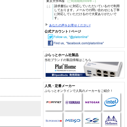
東京大学/K様
(ご利用期間2009年～)
“
請求書払いに対応していただいているので利用
しております。メールでの問い合わせにも丁寧
に対応していただけるので大変ありがたいで
す。
あなたの声をお寄せください!
公式アカウント / ページ
ぷらっとホーム社製品
当社ブランドの製品情報はこちら
人気・定番メーカー
ぷらっとオンラインで人気のメーカーをご紹介！