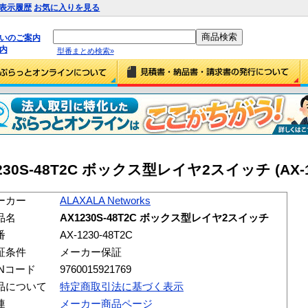
表示履歴
お気に入りを見る
払いのご案内
内
型番まとめ検索»
X1230S-48T2C ボックス型レイヤ2スイッチ (AX-12
ーカー
ALAXALA Networks
品名
AX1230S-48T2C ボックス型レイヤ2スイッチ
番
AX-1230-48T2C
証条件
メーカー保証
ANコード
9760015921769
品について
特定商取引法に基づく表示
連
メーカー商品ページ