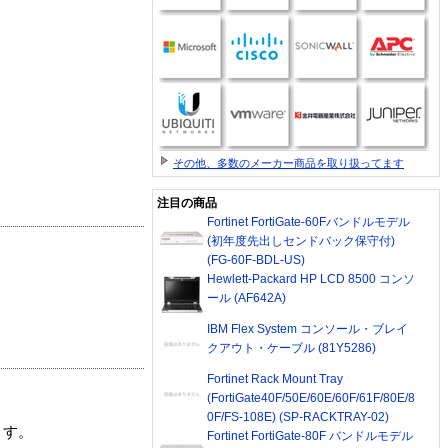
その他、多数のメーカー商品を取り扱ってます
注目の商品
Fortinet FortiGate-60Fバンドルモデル
(初年度先出しセンドバック保守付)
(FG-60F-BDL-US)
Hewlett-Packard HP LCD 8500 コンソ
ール (AF642A)
IBM Flex System コンソール・ブレイ
クアウト・ケーブル (81Y5286)
Fortinet Rack Mount Tray
(FortiGate40F/50E/60E/60F/61F/80E/8
0F/FS-108E) (SP-RACKTRAY-02)
ます。
Fortinet FortiGate-80F バンドルモデル