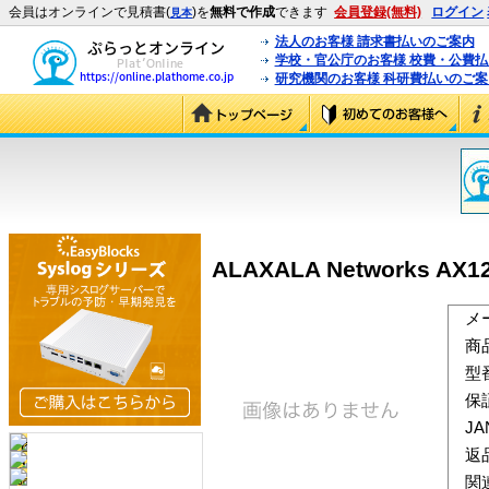
会員はオンラインで見積書(
)を
無料で作成
できます
会員登録(無料)
ログイン
見本
法人のお客様 請求書払いのご案内
学校・官公庁のお客様 校費・公費
研究機関のお客様 科研費払いのご案
ALAXALA Networks A
メ
商
型
保
J
返
関