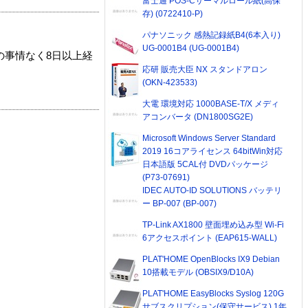
富士通 POS-Cサーマルロール紙(高保
存) (0722410-P)
パナソニック 感熱記録紙B4(6本入り)
UG-0001B4 (UG-0001B4)
の事情なく8日以上経
応研 販売大臣 NX スタンドアロン
(OKN-423533)
大電 環境対応 1000BASE-T/X メディ
アコンバータ (DN1800SG2E)
Microsoft Windows Server Standard
2019 16コアライセンス 64bitWin対応
日本語版 5CAL付 DVDパッケージ
(P73-07691)
IDEC AUTO-ID SOLUTIONS バッテリ
ー BP-007 (BP-007)
TP-Link AX1800 壁面埋め込み型 Wi-Fi
6アクセスポイント (EAP615-WALL)
PLAT'HOME OpenBlocks IX9 Debian
10搭載モデル (OBSIX9/D10A)
PLAT'HOME EasyBlocks Syslog 120G
サブスクリプション(保守サービス) 1年