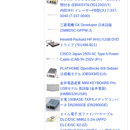
間付き (EBIX/SYSLOG120G/1Y)
内田洋行 イレーザーFB型(大) 7-337-
0040 (7-337-0040)
三菱電機 GX Developer 日本語版
(SW8D5C-GPPW-J)
Hewlett-Packard HP 外付けUSB DVD
ドライブ (701498-B21)
CISCO Japan 250V AC Type A Power
Cable (CAB-TA-250V-JP=)
PLAT'HOME OpenBlocks IX9 Debian
11搭載モデル (OBSIX9/D11A)
金井電器産業 MINI KEYBOARD Pro
USBモデル 英語版 (金井電器)
(HMB632KUS/R)
大電 100BASE-TX/FXメディアコンバ
ータ DN2800GE (DN2800GE)
エイム電子 光ファイバーケーブル
DLC/DSC MM62.5 2m (AFP2-
DLC/DSC-62-02)