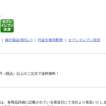
す。
｜
銀行振込(前払い)
｜
代金引換宅配便
｜
セブンイレブン決済
00円（税込）以上のご注文で送料無料！
ては、各商品詳細に記載されている発送日にて当社より発送いたし