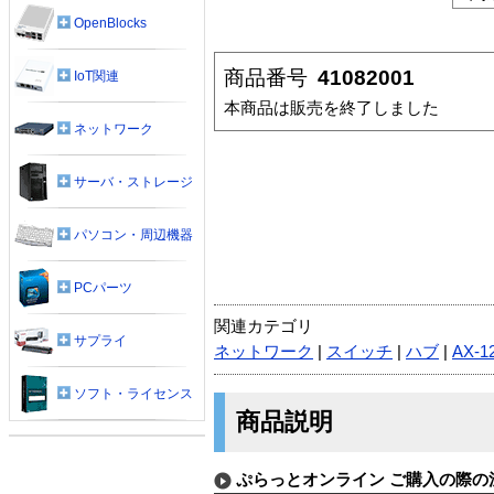
OpenBlocks
商品番号
41082001
IoT関連
本商品は販売を終了しました
ネットワーク
サーバ・ストレージ
パソコン・周辺機器
PCパーツ
関連カテゴリ
サプライ
ネットワーク
|
スイッチ
|
ハブ
|
AX-1
ソフト・ライセンス
商品説明
ぷらっとオンライン ご購入の際の