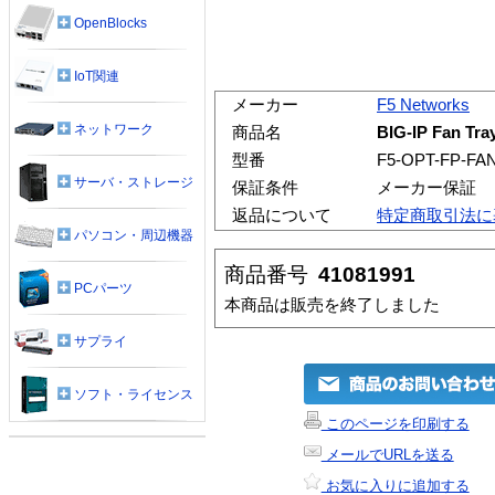
OpenBlocks
IoT関連
メーカー
F5 Networks
ネットワーク
商品名
BIG-IP Fan Tr
型番
F5-OPT-FP-FA
サーバ・ストレージ
保証条件
メーカー保証
返品について
特定商取引法に
パソコン・周辺機器
商品番号
41081991
PCパーツ
本商品は販売を終了しました
サプライ
ソフト・ライセンス
このページを印刷する
メールでURLを送る
お気に入りに追加する