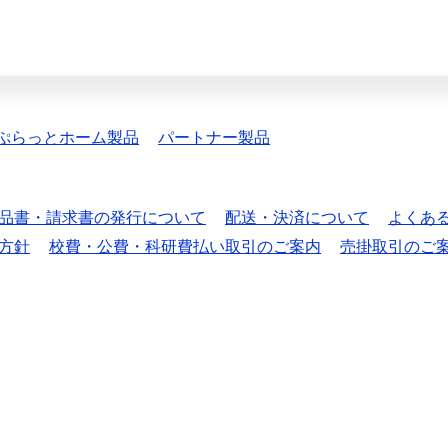
ぷらっとホーム製品
パートナー製品
品書・請求書の発行について
配送・決済について
よくあ
方針
校費・公費・科研費払い取引のご案内
売掛取引のご