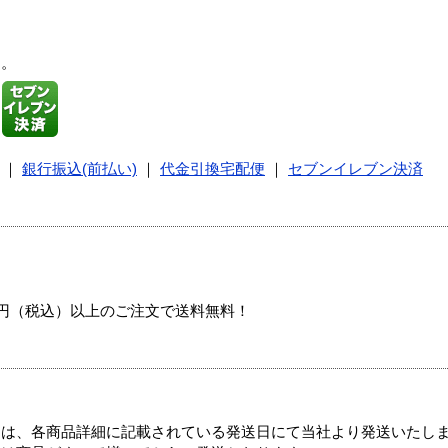
す。
｜
銀行振込(前払い)
｜
代金引換宅配便
｜
セブンイレブン決済
00円（税込）以上のご注文で送料無料！
ては、各商品詳細に記載されている発送日にて当社より発送いたし