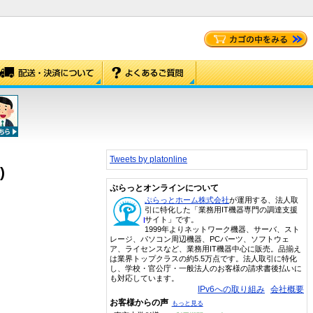
Tweets by platonline
)
ぷらっとオンラインについて
ぷらっとホーム株式会社
が運用する、法人取
引に特化した「業務用IT機器専門の調達支援
サイト」です。
1999年よりネットワーク機器、サーバ、スト
レージ、パソコン周辺機器、PCパーツ、ソフトウェ
ア、ライセンスなど、業務用IT機器中心に販売。品揃え
は業界トップクラスの約5.5万点です。法人取引に特化
し、学校・官公庁・一般法人のお客様の請求書後払いに
も対応しています。
IPv6への取り組み
会社概要
お客様からの声
もっと見る