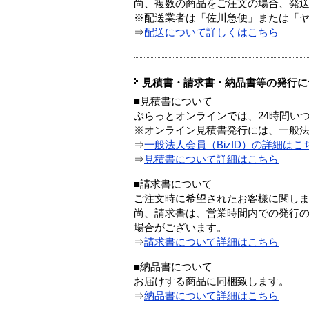
尚、複数の商品をご注文の場合、発
※配送業者は「佐川急便」または「
⇒
配送について詳しくはこちら
見積書・請求書・納品書等の発行に
■見積書について
ぷらっとオンラインでは、24時間い
※オンライン見積書発行には、一般法人
⇒
一般法人会員（BizID）の詳細はこ
⇒
見積書について詳細はこちら
■請求書について
ご注文時に希望されたお客様に関し
尚、請求書は、営業時間内での発行
場合がございます。
⇒
請求書について詳細はこちら
■納品書について
お届けする商品に同梱致します。
⇒
納品書について詳細はこちら