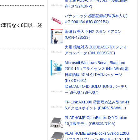
富士通 POS-Cサーマルロール紙(高保
存) (0722410-P)
パナソニック 感熱記録紙B4(6本入り)
UG-0001B4 (UG-0001B4)
の事情なく8日以上経
応研 販売大臣 NX スタンドアロン
(OKN-423533)
大電 環境対応 1000BASE-T/X メディ
アコンバータ (DN1800SG2E)
Microsoft Windows Server Standard
2019 16コアライセンス 64bitWin対応
日本語版 5CAL付 DVDパッケージ
(P73-07691)
IDEC AUTO-ID SOLUTIONS バッテリ
ー BP-007 (BP-007)
TP-Link AX1800 壁面埋め込み型 Wi-Fi
6アクセスポイント (EAP615-WALL)
PLAT'HOME OpenBlocks IX9 Debian
10搭載モデル (OBSIX9/D10A)
PLAT'HOME EasyBlocks Syslog 120G
サブスクリプション(保守サービス) 1年