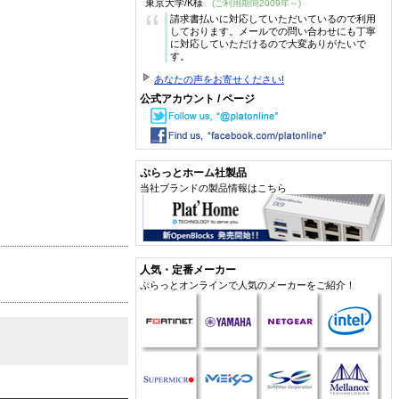
東京大学/K様
(ご利用期間2009年～)
“
請求書払いに対応していただいているので利用
しております。メールでの問い合わせにも丁寧
に対応していただけるので大変ありがたいで
す。
あなたの声をお寄せください!
公式アカウント / ページ
ぷらっとホーム社製品
当社ブランドの製品情報はこちら
人気・定番メーカー
ぷらっとオンラインで人気のメーカーをご紹介！