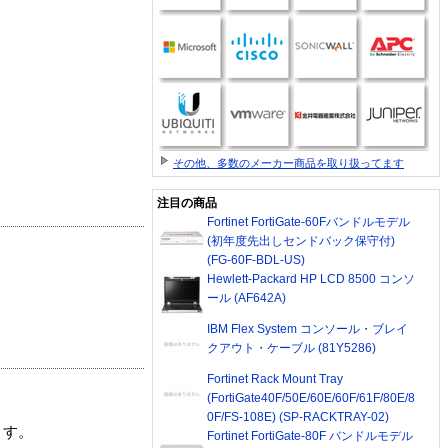
その他、多数のメーカー商品を取り扱ってます
注目の商品
Fortinet FortiGate-60Fバンドルモデル
(初年度先出しセンドバック保守付)
(FG-60F-BDL-US)
Hewlett-Packard HP LCD 8500 コンソ
ール (AF642A)
IBM Flex System コンソール・ブレイ
クアウト・ケーブル (81Y5286)
Fortinet Rack Mount Tray
(FortiGate40F/50E/60E/60F/61F/80E/8
0F/FS-108E) (SP-RACKTRAY-02)
ます。
Fortinet FortiGate-80F バンドルモデル