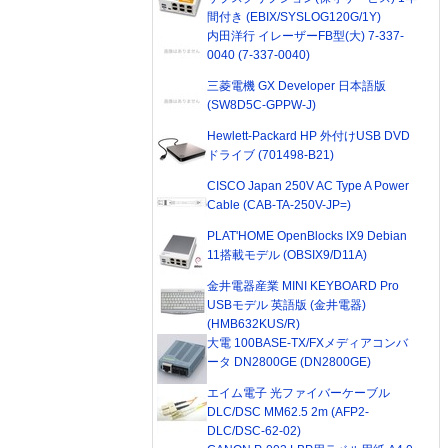
間付き (EBIX/SYSLOG120G/1Y)
内田洋行 イレーザーFB型(大) 7-337-
0040 (7-337-0040)
三菱電機 GX Developer 日本語版
(SW8D5C-GPPW-J)
Hewlett-Packard HP 外付けUSB DVD
ドライブ (701498-B21)
CISCO Japan 250V AC Type A Power
Cable (CAB-TA-250V-JP=)
PLAT'HOME OpenBlocks IX9 Debian
11搭載モデル (OBSIX9/D11A)
金井電器産業 MINI KEYBOARD Pro
USBモデル 英語版 (金井電器)
(HMB632KUS/R)
大電 100BASE-TX/FXメディアコンバ
ータ DN2800GE (DN2800GE)
エイム電子 光ファイバーケーブル
DLC/DSC MM62.5 2m (AFP2-
DLC/DSC-62-02)