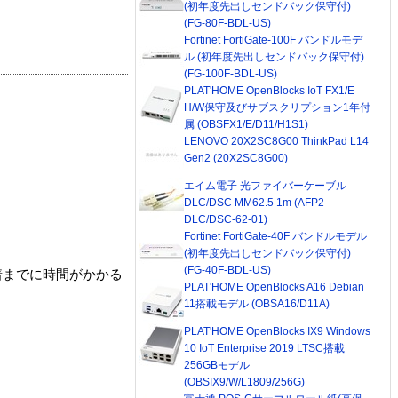
(初年度先出しセンドバック保守付)
(FG-80F-BDL-US)
Fortinet FortiGate-100F バンドルモデ
ル (初年度先出しセンドバック保守付)
(FG-100F-BDL-US)
PLAT'HOME OpenBlocks IoT FX1/E
H/W保守及びサブスクリプション1年付
属 (OBSFX1/E/D11/H1S1)
LENOVO 20X2SC8G00 ThinkPad L14
Gen2 (20X2SC8G00)
エイム電子 光ファイバーケーブル
DLC/DSC MM62.5 1m (AFP2-
DLC/DSC-62-01)
Fortinet FortiGate-40F バンドルモデル
(初年度先出しセンドバック保守付)
(FG-40F-BDL-US)
着までに時間がかかる
PLAT'HOME OpenBlocks A16 Debian
11搭載モデル (OBSA16/D11A)
PLAT'HOME OpenBlocks IX9 Windows
10 IoT Enterprise 2019 LTSC搭載
256GBモデル
(OBSIX9/W/L1809/256G)