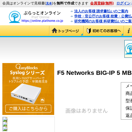
会員はオンラインで見積書(
)を
無料で作成
できます
会員登録(無料)
ログイン
見本
法人のお客様 請求書払いのご案内
学校・官公庁のお客様 校費・公費
研究機関のお客様 科研費払いのご案
F5 Networks BIG-IP 5 M
メ
商
型
保
返