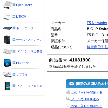
OpenBlocks
IoT関連
メーカー
F5 Networks
ネットワーク
商品名
BIG-IP Swit
型番
F5-BIG-LB-1
サーバ・ストレージ
保証条件
メーカー保
返品について
特定商取引
パソコン・周辺機器
商品番号
41081900
PCパーツ
本商品は販売を終了しました
サプライ
ソフト・ライセンス
このページを印刷する
メールでURLを送る
お気に入りに追加する