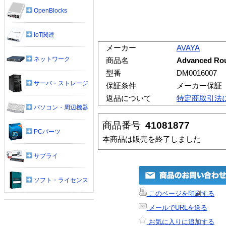
OpenBlocks
IoT関連
メーカー
AVAYA
ネットワーク
商品名
Advanced Rout
型番
DM0016007
サーバ・ストレージ
保証条件
メーカー保証
返品について
特定商取引法
パソコン・周辺機器
商品番号
41081877
PCパーツ
本商品は販売を終了しました
サプライ
ソフト・ライセンス
このページを印刷する
メールでURLを送る
お気に入りに追加する