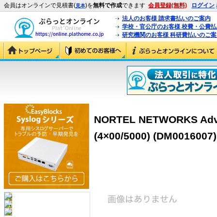
会員はオンラインで見積書(
)を
無料で作成
できます
会員登録(無料)
ログイン
見本
法人のお客様 請求書払いのご案内
学校・官公庁のお客様 校費・公費
研究機関のお客様 科研費払いのご案
NORTEL NETWORKS Adva
(4×00/5000) (DM0016007)