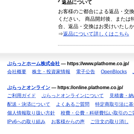
返品について
お客様のご都合による返品・交
ください。 商品開封後、または
合、返品・交換はお受けいたし
⇒
返品について詳しくはこちら
ぷらっとホーム株式会社
—
https://www.plathome.co.jp/
会社概要
株主・投資家情報
電子公告
OpenBlocks
ぷらっとオンライン
—
https://online.plathome.co.jp/
ご利用ガイド
ぷらっとオンラインについて
見積書・納
配送・決済について
よくあるご質問
特定商取引法に基
個人情報取り扱い方針
校費・公費・科研費払い取引のご
IPv6への取り組み
お客様からの声
ご注文の取り消し