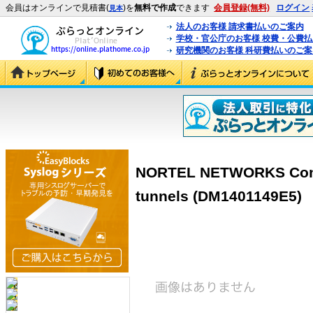
会員はオンラインで見積書(
)を
無料で作成
できます
会員登録(無料)
ログイン
見本
法人のお客様 請求書払いのご案内
学校・官公庁のお客様 校費・公費
研究機関のお客様 科研費払いのご案
NORTEL NETWORKS Contiv
tunnels (DM1401149E5)