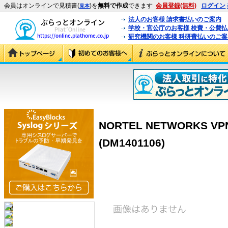
会員はオンラインで見積書(
)を
無料で作成
できます
会員登録(無料)
ログイン
見本
法人のお客様 請求書払いのご案内
学校・官公庁のお客様 校費・公費
研究機関のお客様 科研費払いのご案
NORTEL NETWORKS VPN 
(DM1401106)