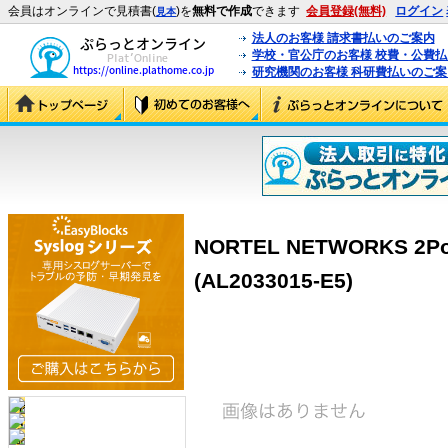
会員はオンラインで見積書(
)を
無料で作成
できます
会員登録(無料)
ログイン
見本
法人のお客様 請求書払いのご案内
学校・官公庁のお客様 校費・公費
研究機関のお客様 科研費払いのご案
NORTEL NETWORKS 2Por
(AL2033015-E5)