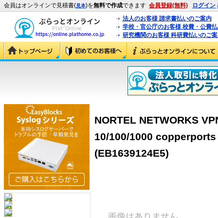
会員はオンラインで見積書(
)を
無料で作成
できます
会員登録(無料)
ログイン
見本
法人のお客様 請求書払いのご案内
学校・官公庁のお客様 校費・公費
研究機関のお客様 科研費払いのご案
NORTEL NETWORKS VPN 
10/100/1000 copperports 
(EB1639124E5)