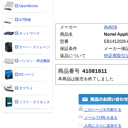
OpenBlocks
IoT関連
メーカー
AVAYA
ネットワーク
商品名
Nortel Appl
型番
EB1412026-
サーバ・ストレージ
保証条件
メーカー保
返品について
特定商取引
パソコン・周辺機器
商品番号
41081811
PCパーツ
本商品は販売を終了しました
サプライ
ソフト・ライセンス
このページを印刷する
メールでURLを送る
お気に入りに追加する