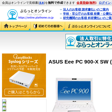
会員はオンラインで見積書(
)を
無料で作成
できます
会員登録(無料)
ログイン
見本
法人のお客様 請求書払いのご案内
学校・官公庁のお客様 校費・公費
研究機関のお客様 科研費払いのご案
ASUS Eee PC 900-X SW 