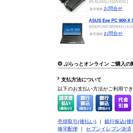
(PLS12AS) [ 41053531 ]
お問合せ
販売
価格
ASUS Eee PC 900-X 
(EEEPC900-BF004X) [ 410
お問合せ
販売
価格
ぷらっとオンライン ご購入の
支払方法について
以下のお支払い方法がご利用で
売掛取引(後払い)
｜
銀行振込(後
換宅配便
｜
セブンイレブン決済