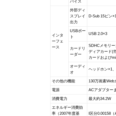
バイス
外部ディ
スプレイ
D-Sub 15ピン×
出力
USBポー
USB 2.0×3
インタ
ト
ーフェ
SDHCメモリ
ース
カードリ
ディアカード(市
ーダー
カードおよびmi
オーディ
ヘッドホン×1、
オ
その他の機能
130万画素We
電源
ACアダプター
消費電力
最大約34.2W
エネルギー消費効
率（2007年度基
I区分0.00158