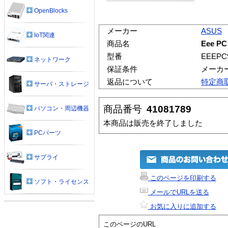
OpenBlocks
メーカー
ASUS
IoT関連
商品名
Eee PC
型番
EEEPC
ネットワーク
保証条件
メーカ
返品について
特定商
サーバ・ストレージ
商品番号
41081789
パソコン・周辺機器
本商品は販売を終了しました
PCパーツ
サプライ
このページを印刷する
ソフト・ライセンス
メールでURLを送る
お気に入りに追加する
このページのURL