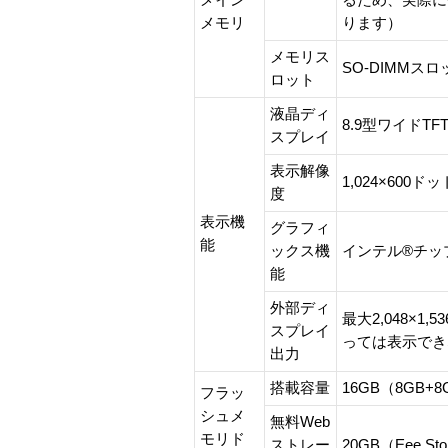
メイン
るため、実際に
メモリ
ります）
メモリス
SO-DIMMス
ロット
液晶ディ
8.9型ワイドT
スプレイ
表示解像
1,024×600ド
度
表示機
グラフィ
能
ックス機
インテル®チッ
能
外部ディ
最大2,048×
スプレイ
っては表示でき
出力
搭載容量
16GB（8GB+8
フラッ
シュメ
無料Web
モリド
ストレー
20GB（Eee S