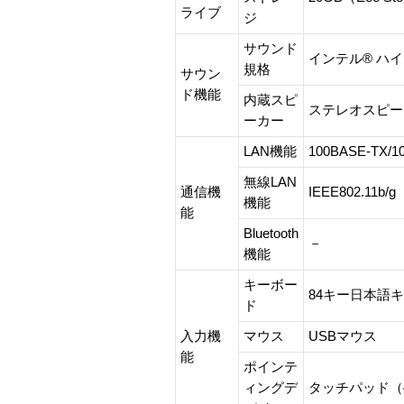
ライブ
ジ
サウンド
インテル® ハ
規格
サウン
ド機能
内蔵スピ
ステレオスピー
ーカー
LAN機能
100BASE-TX/1
無線LAN
通信機
IEEE802.11b/
機能
能
Bluetooth
－
機能
キーボー
84キー日本語
ド
入力機
マウス
USBマウス
能
ポインテ
ィングデ
タッチパッド（