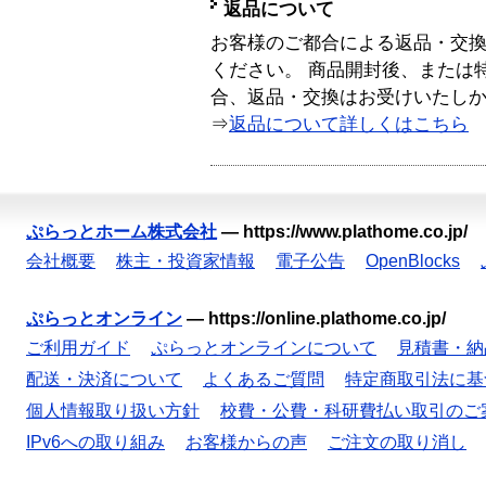
返品について
お客様のご都合による返品・交
ください。 商品開封後、または
合、返品・交換はお受けいたし
⇒
返品について詳しくはこちら
ぷらっとホーム株式会社
—
https://www.plathome.co.jp/
会社概要
株主・投資家情報
電子公告
OpenBlocks
ぷらっとオンライン
—
https://online.plathome.co.jp/
ご利用ガイド
ぷらっとオンラインについて
見積書・納
配送・決済について
よくあるご質問
特定商取引法に基
個人情報取り扱い方針
校費・公費・科研費払い取引のご
IPv6への取り組み
お客様からの声
ご注文の取り消し