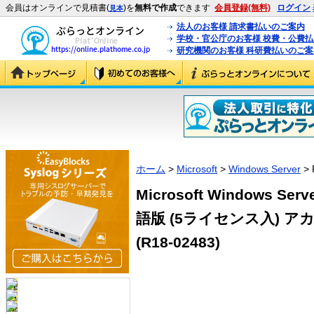
会員はオンラインで見積書(
)を
無料で作成
できます
会員登録(無料)
ログイン
見本
法人のお客様 請求書払いのご案内
学校・官公庁のお客様 校費・公費
研究機関のお客様 科研費払いのご案
ホーム
>
Microsoft
>
Windows Server
> 
Microsoft Windows Se
語版 (5ライセンス入) ア
(R18-02483)