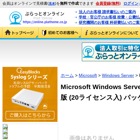
会員はオンラインで見積書(
)を
無料で作成
できます
会員登録(無料)
ログイン
見本
法人のお客様 請求書払いのご案内
学校・官公庁のお客様 校費・公費
研究機関のお客様 科研費払いのご案
ホーム
>
Microsoft
>
Windows Server
> 
Microsoft Windows Se
版 (20ライセンス入) パッケー