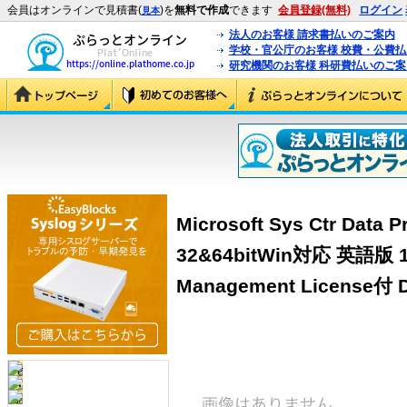
会員はオンラインで見積書(
)を
無料で作成
できます
会員登録(無料)
ログイン
見本
法人のお客様 請求書払いのご案内
学校・官公庁のお客様 校費・公費
研究機関のお客様 科研費払いのご案
Microsoft Sys Ctr Data P
32&64bitWin対応 英語版 1 D
Management License付