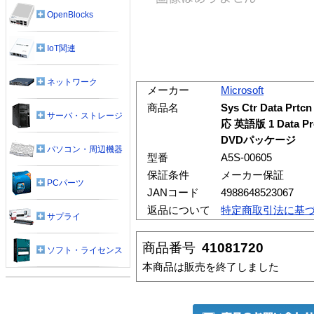
OpenBlocks
IoT関連
ネットワーク
メーカー
Microsoft
商品名
Sys Ctr Data Prtc
サーバ・ストレージ
応 英語版 1 Data Pro
DVDパッケージ
パソコン・周辺機器
型番
A5S-00605
保証条件
メーカー保証
PCパーツ
JANコード
4988648523067
返品について
特定商取引法に基
サプライ
商品番号
41081720
ソフト・ライセンス
本商品は販売を終了しました