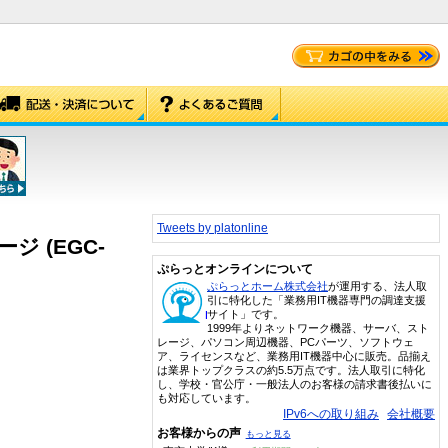
Tweets by platonline
ケージ (EGC-
ぷらっとオンラインについて
ぷらっとホーム株式会社
が運用する、法人取
引に特化した「業務用IT機器専門の調達支援
サイト」です。
1999年よりネットワーク機器、サーバ、スト
レージ、パソコン周辺機器、PCパーツ、ソフトウェ
ア、ライセンスなど、業務用IT機器中心に販売。品揃え
は業界トップクラスの約5.5万点です。法人取引に特化
し、学校・官公庁・一般法人のお客様の請求書後払いに
も対応しています。
IPv6への取り組み
会社概要
お客様からの声
もっと見る