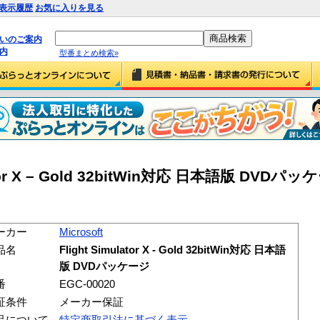
表示履歴
お気に入りを見る
払いのご案内
内
型番まとめ検索»
ulator X – Gold 32bitWin対応 日本語版 DVDパッ
ーカー
Microsoft
品名
Flight Simulator X - Gold 32bitWin対応 日本語
版 DVDパッケージ
番
EGC-00020
証条件
メーカー保証
品について
特定商取引法に基づく表示