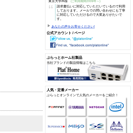
東京大学/K様
(ご利用期間2009年～)
“
請求書払いに対応していただいているので利用
しております。メールでの問い合わせにも丁寧
に対応していただけるので大変ありがたいで
す。
あなたの声をお寄せください!
公式アカウント / ページ
ぷらっとホーム社製品
当社ブランドの製品情報はこちら
人気・定番メーカー
ぷらっとオンラインで人気のメーカーをご紹介！