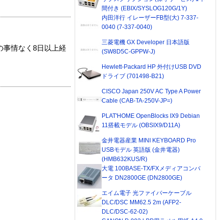
間付き (EBIX/SYSLOG120G/1Y)
内田洋行 イレーザーFB型(大) 7-337-
0040 (7-337-0040)
三菱電機 GX Developer 日本語版
の事情なく8日以上経
(SW8D5C-GPPW-J)
Hewlett-Packard HP 外付けUSB DVD
ドライブ (701498-B21)
CISCO Japan 250V AC Type A Power
Cable (CAB-TA-250V-JP=)
PLAT'HOME OpenBlocks IX9 Debian
11搭載モデル (OBSIX9/D11A)
金井電器産業 MINI KEYBOARD Pro
USBモデル 英語版 (金井電器)
(HMB632KUS/R)
大電 100BASE-TX/FXメディアコンバ
ータ DN2800GE (DN2800GE)
エイム電子 光ファイバーケーブル
DLC/DSC MM62.5 2m (AFP2-
DLC/DSC-62-02)