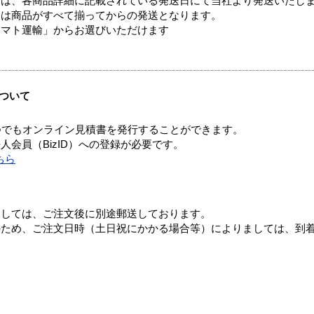
ては、各商品詳細に記載されている発送日にて当社より発送いたし
送は商品がすべて揃ってからの発送となります。
ヤマト運輸」からお選びいただけます
ついて
つでもオンライン見積書を発行することができます。
会員（BizID）への登録が必要です。
ちら
ましては、ご注文後に別途郵送しております。
のため、ご注文日時（土日祝にかかる場合等）によりましては、到