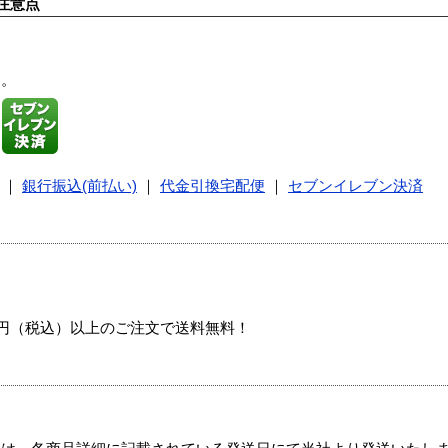
注意点
す。
｜
銀行振込(前払い)
｜
代金引換宅配便
｜
セブンイレブン決済
00円（税込）以上のご注文で送料無料！