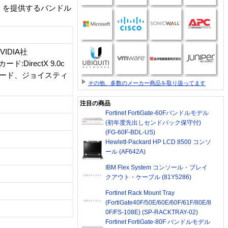
イト体験』を提供するバンドル
VIDIA社
:DirectX 9.0c
ーボード、ジョイスティ
その他、多数のメーカー商品を取り扱ってます
注目の商品
Fortinet FortiGate-60Fバンドルモデル
(初年度先出しセンドバック保守付)
(FG-60F-BDL-US)
Hewlett-Packard HP LCD 8500 コンソ
ール (AF642A)
IBM Flex System コンソール・ブレイ
クアウト・ケーブル (81Y5286)
Fortinet Rack Mount Tray
(FortiGate40F/50E/60E/60F/61F/80E/8
0F/FS-108E) (SP-RACKTRAY-02)
Fortinet FortiGate-80F バンドルモデル