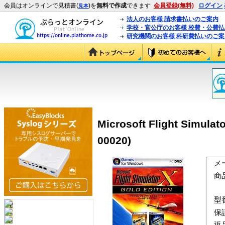
会員はオンラインで見積書(
)を
無料で作成
できます
会員登録(無料)
ログイン
見本
法人のお客様 請求書払いのご案内
学校・官公庁のお客様 校費・公費
研究機関のお客様 科研費払いのご案
Microsoft Flight Sim
00020)
メ
商
型
保
返