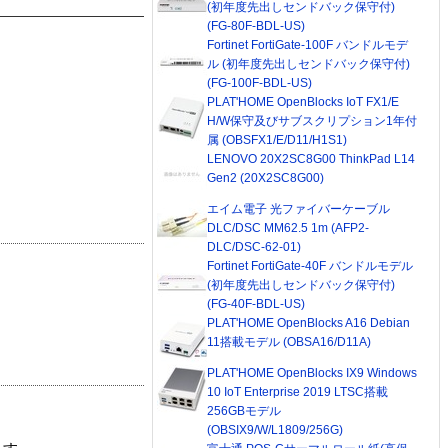
(初年度先出しセンドバック保守付)
(FG-80F-BDL-US)
Fortinet FortiGate-100F バンドルモデ
ル (初年度先出しセンドバック保守付)
(FG-100F-BDL-US)
PLAT'HOME OpenBlocks IoT FX1/E
H/W保守及びサブスクリプション1年付
属 (OBSFX1/E/D11/H1S1)
LENOVO 20X2SC8G00 ThinkPad L14
Gen2 (20X2SC8G00)
エイム電子 光ファイバーケーブル
DLC/DSC MM62.5 1m (AFP2-
DLC/DSC-62-01)
Fortinet FortiGate-40F バンドルモデル
(初年度先出しセンドバック保守付)
(FG-40F-BDL-US)
PLAT'HOME OpenBlocks A16 Debian
11搭載モデル (OBSA16/D11A)
PLAT'HOME OpenBlocks IX9 Windows
10 IoT Enterprise 2019 LTSC搭載
256GBモデル
(OBSIX9/W/L1809/256G)