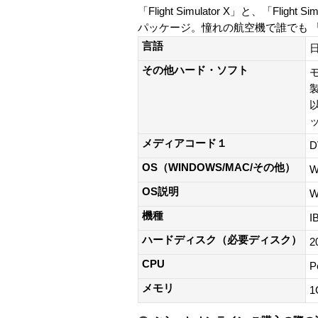
「Flight Simulator X」と、「
パッケージ。憧れの航空機で誰でも 
言語
その他ハード・ソフト
モ
製
メディアコード１
D
OS（WINDOWS/MAC/その他）
W
OS説明
W
機種
I
ハードディスク（必要ディスク）
2
CPU
P
メモリ
1