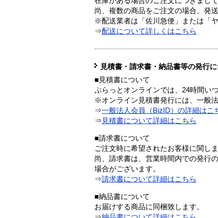
在庫がある場合のご注文につきまし
尚、複数の商品をご注文の場合、発
※配送業者は「佐川急便」または「
⇒
配送について詳しくはこちら
見積書・請求書・納品書等の発行に
■見積書について
ぷらっとオンラインでは、24時間い
※オンライン見積書発行には、一般法人
⇒
一般法人会員（BizID）の詳細はこ
⇒
見積書について詳細はこちら
■請求書について
ご注文時に希望されたお客様に関し
尚、請求書は、営業時間内での発行
場合がございます。
⇒
請求書について詳細はこちら
■納品書について
お届けする商品に同梱致します。
⇒
納品書について詳細はこちら