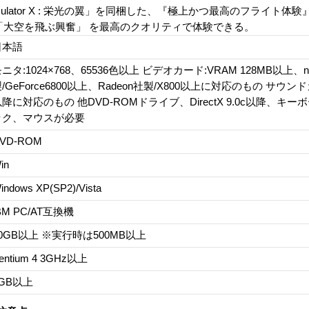
Flight Simulator X : 栄光の翼」を同梱した、『極上かつ最高のフラ
「大空を飛ぶ興奮」 を最高のクオリティで体験できる。
日本語
ニタ:1024×768、65536色以上 ビデオカード:VRAM 128MB以上、n
/GeForce6800以上、Radeon社製/X800以上に対応のもの サウンドカード
以降に対応のもの 他DVD-ROMドライブ、DirectX 9.0c以降、キ
ック、マウスが必要
VD-ROM
in
indows XP(SP2)/Vista
BM PC/AT互換機
0GB以上 ※実行時は500MB以上
entium 4 3GHz以上
GB以上