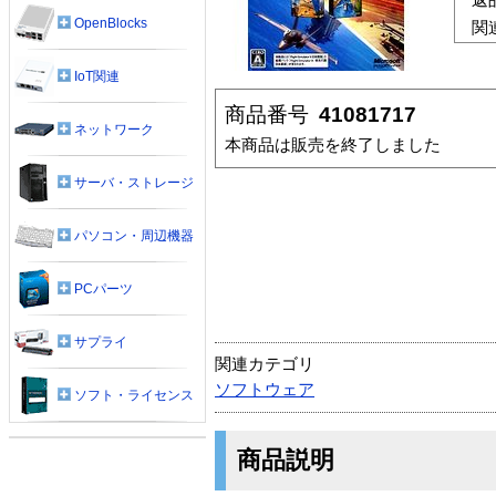
OpenBlocks
関
IoT関連
商品番号
41081717
ネットワーク
本商品は販売を終了しました
サーバ・ストレージ
パソコン・周辺機器
PCパーツ
サプライ
関連カテゴリ
ソフトウェア
ソフト・ライセンス
商品説明