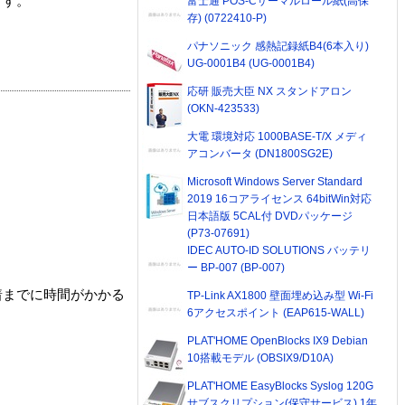
ます。
富士通 POS-Cサーマルロール紙(高保
存) (0722410-P)
パナソニック 感熱記録紙B4(6本入り)
UG-0001B4 (UG-0001B4)
応研 販売大臣 NX スタンドアロン
(OKN-423533)
大電 環境対応 1000BASE-T/X メディ
アコンバータ (DN1800SG2E)
Microsoft Windows Server Standard
2019 16コアライセンス 64bitWin対応
日本語版 5CAL付 DVDパッケージ
(P73-07691)
IDEC AUTO-ID SOLUTIONS バッテリ
ー BP-007 (BP-007)
着までに時間がかかる
TP-Link AX1800 壁面埋め込み型 Wi-Fi
6アクセスポイント (EAP615-WALL)
PLAT'HOME OpenBlocks IX9 Debian
10搭載モデル (OBSIX9/D10A)
PLAT'HOME EasyBlocks Syslog 120G
サブスクリプション(保守サービス) 1年