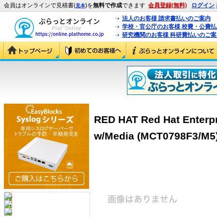
会員はオンラインで見積書(
)を
無料で作成
できます
会員登録(無料)
ログイン
見本
法人のお客様 請求書払いのご案内
学校・官公庁のお客様 校費・公費
研究機関のお客様 科研費払いのご案
RED HAT Red Hat Enterpr
w/Media (MCT0798F3/M5