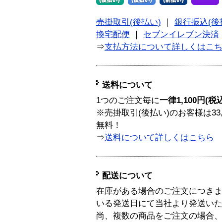
売掛取引(後払い)
｜
銀行振込(後
換宅配便
｜
セブンイレブン決済
⇒
支払方法について詳しくはこ
送料について
1つのご注文毎に
一律1,100円(税
※売掛取引(後払い)のお客様は33
無料！
⇒
送料について詳しくはこちら
配送について
在庫がある場合のご注文につき
いる発送日にて当社より発送い
尚、複数の商品をご注文の場合