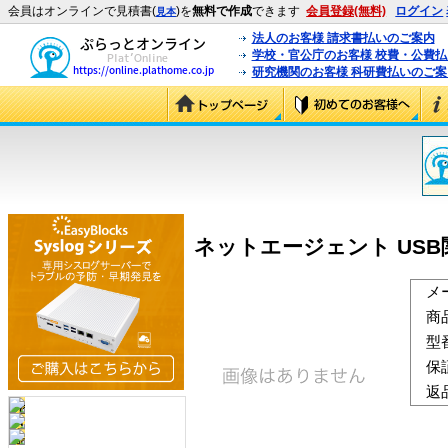
会員はオンラインで見積書(
)を
無料で作成
できます
会員登録(無料)
ログイン
見本
法人のお客様 請求書払いのご案内
学校・官公庁のお客様 校費・公費
研究機関のお客様 科研費払いのご案
ネットエージェント USB関所
メ
商
型
保
返