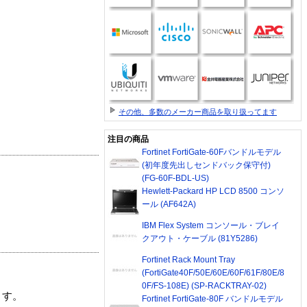
その他、多数のメーカー商品を取り扱ってます
注目の商品
Fortinet FortiGate-60Fバンドルモデル
(初年度先出しセンドバック保守付)
(FG-60F-BDL-US)
Hewlett-Packard HP LCD 8500 コンソ
ール (AF642A)
IBM Flex System コンソール・ブレイ
クアウト・ケーブル (81Y5286)
Fortinet Rack Mount Tray
(FortiGate40F/50E/60E/60F/61F/80E/8
0F/FS-108E) (SP-RACKTRAY-02)
ます。
Fortinet FortiGate-80F バンドルモデル