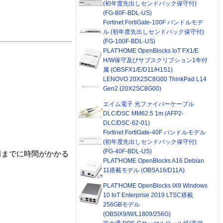
(初年度先出しセンドバック保守付)
(FG-80F-BDL-US)
Fortinet FortiGate-100F バンドルモデ
ル (初年度先出しセンドバック保守付)
(FG-100F-BDL-US)
PLAT'HOME OpenBlocks IoT FX1/E
H/W保守及びサブスクリプション1年付
属 (OBSFX1/E/D11/H1S1)
LENOVO 20X2SC8G00 ThinkPad L14
Gen2 (20X2SC8G00)
エイム電子 光ファイバーケーブル
DLC/DSC MM62.5 1m (AFP2-
DLC/DSC-62-01)
Fortinet FortiGate-40F バンドルモデル
(初年度先出しセンドバック保守付)
(FG-40F-BDL-US)
着までに時間がかかる
PLAT'HOME OpenBlocks A16 Debian
11搭載モデル (OBSA16/D11A)
PLAT'HOME OpenBlocks IX9 Windows
10 IoT Enterprise 2019 LTSC搭載
256GBモデル
(OBSIX9/W/L1809/256G)