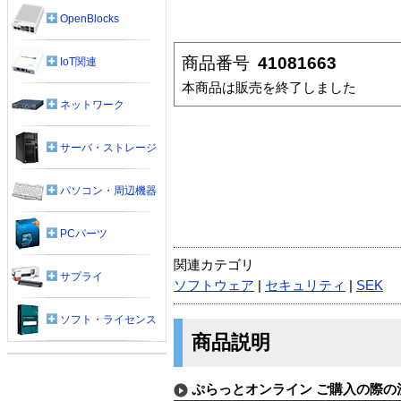
OpenBlocks
商品番号
41081663
IoT関連
本商品は販売を終了しました
ネットワーク
サーバ・ストレージ
パソコン・周辺機器
PCパーツ
関連カテゴリ
サプライ
ソフトウェア
|
セキュリティ
|
SEK
ソフト・ライセンス
商品説明
ぷらっとオンライン ご購入の際の