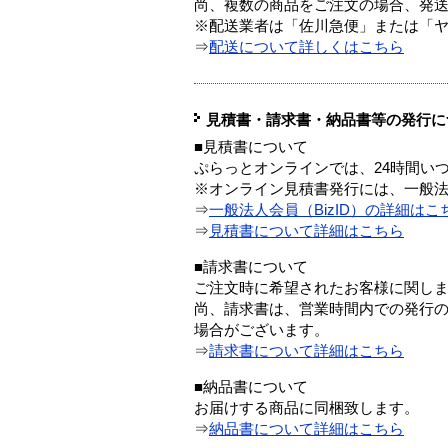
尚、複数の商品をご注文の場合、発
※配送業者は「佐川急便」または「
⇒
配送について詳しくはこちら
見積書・請求書・納品書等の発行に
■見積書について
ぷらっとオンラインでは、24時間い
※オンライン見積書発行には、一般法人
⇒
一般法人会員（BizID）の詳細はこ
⇒
見積書について詳細はこちら
■請求書について
ご注文時に希望されたお客様に関し
尚、請求書は、営業時間内での発行
場合がございます。
⇒
請求書について詳細はこちら
■納品書について
お届けする商品に同梱致します。
⇒
納品書について詳細はこちら