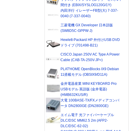
間付き (EBIX/SYSLOG120G/1Y)
内田洋行 イレーザーFB型(大) 7-337-
0040 (7-337-0040)
三菱電機 GX Developer 日本語版
(SW8D5C-GPPW-J)
Hewlett-Packard HP 外付けUSB DVD
ドライブ (701498-B21)
CISCO Japan 250V AC Type A Power
Cable (CAB-TA-250V-JP=)
PLAT'HOME OpenBlocks IX9 Debian
11搭載モデル (OBSIX9/D11A)
金井電器産業 MINI KEYBOARD Pro
USBモデル 英語版 (金井電器)
(HMB632KUS/R)
大電 100BASE-TX/FXメディアコンバ
ータ DN2800GE (DN2800GE)
エイム電子 光ファイバーケーブル
DLC/DSC MM62.5 2m (AFP2-
DLC/DSC-62-02)