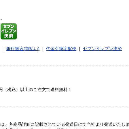
す。
｜
銀行振込(前払い)
｜
代金引換宅配便
｜
セブンイレブン決済
00円（税込）以上のご注文で送料無料！
ては、各商品詳細に記載されている発送日にて当社より発送いたし