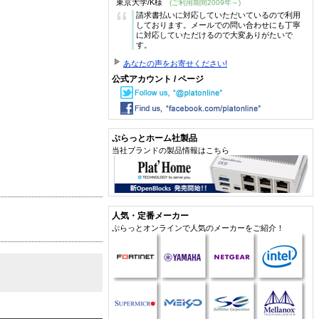
東京大学/K様
(ご利用期間2009年～)
“
請求書払いに対応していただいているので利用
しております。メールでの問い合わせにも丁寧
に対応していただけるので大変ありがたいで
す。
あなたの声をお寄せください!
公式アカウント / ページ
ぷらっとホーム社製品
当社ブランドの製品情報はこちら
人気・定番メーカー
ぷらっとオンラインで人気のメーカーをご紹介！