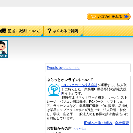
Tweets by platonline
ぷらっとオンラインについて
ぷらっとホーム株式会社
が運用する、法人取
引に特化した「業務用IT機器専門の調達支援
サイト」です。
1999年よりネットワーク機器、サーバ、スト
レージ、パソコン周辺機器、PCパーツ、ソフトウェ
ア、ライセンスなど、業務用IT機器中心に販売。品揃え
は業界トップクラスの約5.5万点です。法人取引に特化
し、学校・官公庁・一般法人のお客様の請求書後払いに
も対応しています。
IPv6への取り組み
会社概要
お客様からの声
もっと見る