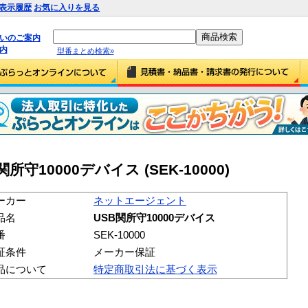
表示履歴
お気に入りを見る
払いのご案内
内
型番まとめ検索»
守10000デバイス (SEK-10000)
ーカー
ネットエージェント
品名
USB関所守10000デバイス
番
SEK-10000
証条件
メーカー保証
品について
特定商取引法に基づく表示