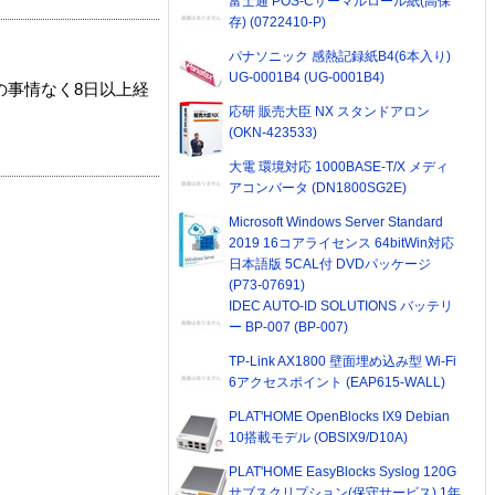
富士通 POS-Cサーマルロール紙(高保
存) (0722410-P)
パナソニック 感熱記録紙B4(6本入り)
UG-0001B4 (UG-0001B4)
の事情なく8日以上経
応研 販売大臣 NX スタンドアロン
(OKN-423533)
大電 環境対応 1000BASE-T/X メディ
アコンバータ (DN1800SG2E)
Microsoft Windows Server Standard
2019 16コアライセンス 64bitWin対応
日本語版 5CAL付 DVDパッケージ
(P73-07691)
IDEC AUTO-ID SOLUTIONS バッテリ
ー BP-007 (BP-007)
TP-Link AX1800 壁面埋め込み型 Wi-Fi
6アクセスポイント (EAP615-WALL)
PLAT'HOME OpenBlocks IX9 Debian
10搭載モデル (OBSIX9/D10A)
PLAT'HOME EasyBlocks Syslog 120G
サブスクリプション(保守サービス) 1年