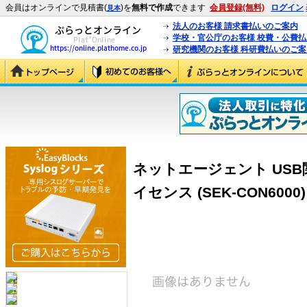
会員はオンラインで見積書(
)を
無料で作成
できます
会員登録(無料)
ログイン
見本
法人のお客様 請求書払いのご案内
学校・官公庁のお客様 校費・公費
研究機関のお客様 科研費払いのご案
ネットエージェント USB
イセンス (SEK-CON6000)