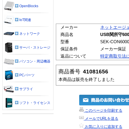
OpenBlocks
IoT関連
メーカー
ネットエージ
ネットワーク
商品名
USB関所守6
型番
SEK-CON600
サーバ・ストレージ
保証条件
メーカー保証
返品について
特定商取引法
パソコン・周辺機器
商品番号
41081656
PCパーツ
本商品は販売を終了しました
サプライ
ソフト・ライセンス
このページを印刷する
メールでURLを送る
お気に入りに追加する