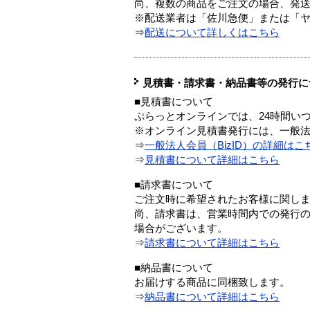
尚、複数の商品をご注文の場合、発
※配送業者は「佐川急便」または「
⇒
配送について詳しくはこちら
見積書・請求書・納品書等の発行に
■見積書について
ぷらっとオンラインでは、24時間い
※オンライン見積書発行には、一般法人
⇒
一般法人会員（BizID）の詳細はこ
⇒
見積書について詳細はこちら
■請求書について
ご注文時に希望されたお客様に関し
尚、請求書は、営業時間内での発行
場合がございます。
⇒
請求書について詳細はこちら
■納品書について
お届けする商品に同梱致します。
⇒
納品書について詳細はこちら