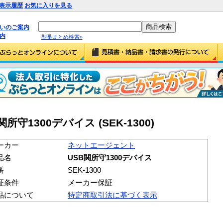
表示履歴
お気に入りを見る
払いのご案内
内
型番まとめ検索»
守1300デバイス (SEK-1300)
ーカー
ネットエージェント
品名
USB関所守1300デバイス
番
SEK-1300
証条件
メーカー保証
品について
特定商取引法に基づく表示