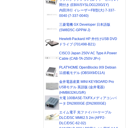
間付き (EBIX/SYSLOG120G/1Y)
内田洋行 イレーザーFB型(大) 7-337-
0040 (7-337-0040)
三菱電機 GX Developer 日本語版
(SW8D5C-GPPW-J)
Hewlett-Packard HP 外付けUSB DVD
ドライブ (701498-B21)
CISCO Japan 250V AC Type A Power
Cable (CAB-TA-250V-JP=)
PLAT'HOME OpenBlocks IX9 Debian
11搭載モデル (OBSIX9/D11A)
金井電器産業 MINI KEYBOARD Pro
USBモデル 英語版 (金井電器)
(HMB632KUS/R)
大電 100BASE-TX/FXメディアコンバ
ータ DN2800GE (DN2800GE)
エイム電子 光ファイバーケーブル
DLC/DSC MM62.5 2m (AFP2-
DLC/DSC-62-02)