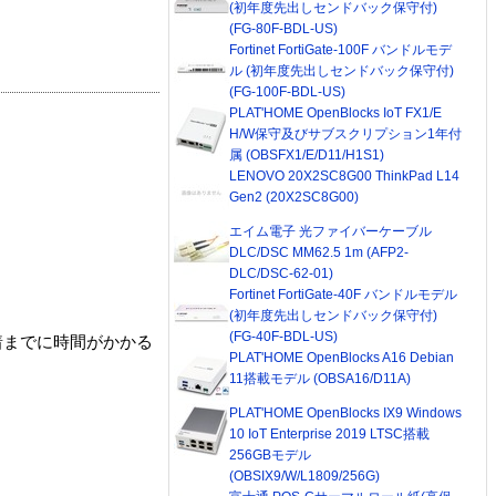
(初年度先出しセンドバック保守付)
(FG-80F-BDL-US)
Fortinet FortiGate-100F バンドルモデ
ル (初年度先出しセンドバック保守付)
(FG-100F-BDL-US)
PLAT'HOME OpenBlocks IoT FX1/E
H/W保守及びサブスクリプション1年付
属 (OBSFX1/E/D11/H1S1)
LENOVO 20X2SC8G00 ThinkPad L14
Gen2 (20X2SC8G00)
エイム電子 光ファイバーケーブル
DLC/DSC MM62.5 1m (AFP2-
DLC/DSC-62-01)
Fortinet FortiGate-40F バンドルモデル
(初年度先出しセンドバック保守付)
(FG-40F-BDL-US)
着までに時間がかかる
PLAT'HOME OpenBlocks A16 Debian
11搭載モデル (OBSA16/D11A)
PLAT'HOME OpenBlocks IX9 Windows
10 IoT Enterprise 2019 LTSC搭載
256GBモデル
(OBSIX9/W/L1809/256G)