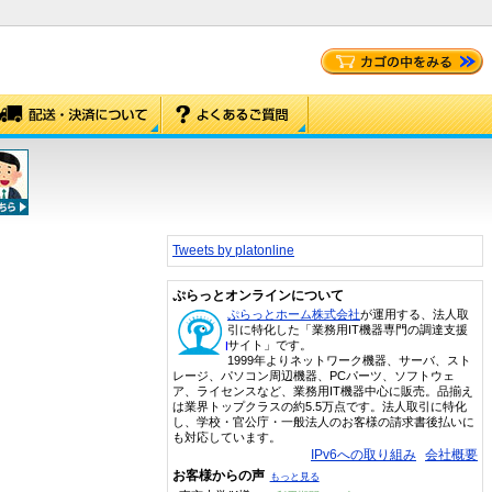
Tweets by platonline
ぷらっとオンラインについて
ぷらっとホーム株式会社
が運用する、法人取
引に特化した「業務用IT機器専門の調達支援
サイト」です。
1999年よりネットワーク機器、サーバ、スト
レージ、パソコン周辺機器、PCパーツ、ソフトウェ
ア、ライセンスなど、業務用IT機器中心に販売。品揃え
は業界トップクラスの約5.5万点です。法人取引に特化
し、学校・官公庁・一般法人のお客様の請求書後払いに
も対応しています。
IPv6への取り組み
会社概要
お客様からの声
もっと見る