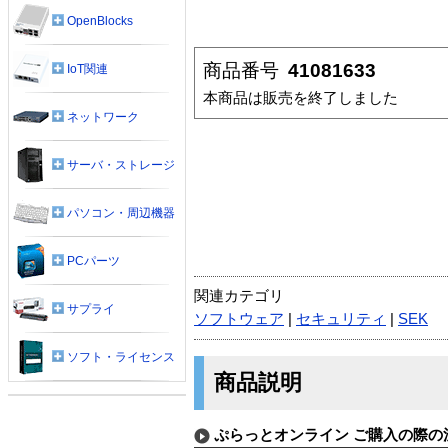
OpenBlocks
商品番号
41081633
IoT関連
本商品は販売を終了しました
ネットワーク
サーバ・ストレージ
パソコン・周辺機器
PCパーツ
関連カテゴリ
サプライ
ソフトウェア
|
セキュリティ
|
SEK
ソフト・ライセンス
商品説明
ぷらっとオンライン ご購入の際の