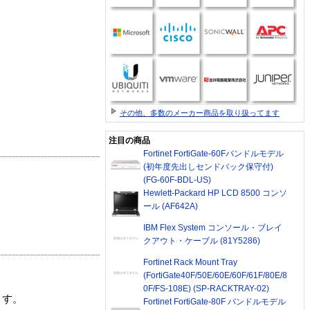
その他、多数のメーカー商品を取り扱ってます
注目の商品
Fortinet FortiGate-60Fバンドルモデル
(初年度先出しセンドバック保守付)
(FG-60F-BDL-US)
Hewlett-Packard HP LCD 8500 コンソ
ール (AF642A)
IBM Flex System コンソール・ブレイ
クアウト・ケーブル (81Y5286)
Fortinet Rack Mount Tray
(FortiGate40F/50E/60E/60F/61F/80E/8
0F/FS-108E) (SP-RACKTRAY-02)
ます。
Fortinet FortiGate-80F バンドルモデル