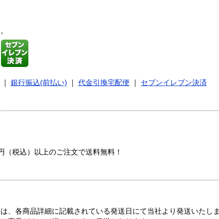
す。
｜
銀行振込(前払い)
｜
代金引換宅配便
｜
セブンイレブン決済
00円（税込）以上のご注文で送料無料！
ては、各商品詳細に記載されている発送日にて当社より発送いたし