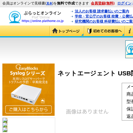
会員はオンラインで見積書(
)を
無料で作成
できます
会員登録(無料)
ログイン
見本
法人のお客様 請求書払いのご案内
学校・官公庁のお客様 校費・公費
研究機関のお客様 科研費払いのご案
ネットエージェント USB関所
メ
商
型
保
返