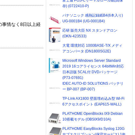
富士通 POS-Cサーマルロール紙(高保
存) (0722410-P)
パナソニック 感熱記録紙B4(6本入り)
UG-0001B4 (UG-0001B4)
の事情なく8日以上経
応研 販売大臣 NX スタンドアロン
(OKN-423533)
大電 環境対応 1000BASE-T/X メディ
アコンバータ (DN1800SG2E)
Microsoft Windows Server Standard
2019 16コアライセンス 64bitWin対応
日本語版 5CAL付 DVDパッケージ
(P73-07691)
IDEC AUTO-ID SOLUTIONS バッテリ
ー BP-007 (BP-007)
TP-Link AX1800 壁面埋め込み型 Wi-Fi
6アクセスポイント (EAP615-WALL)
PLAT'HOME OpenBlocks IX9 Debian
10搭載モデル (OBSIX9/D10A)
PLAT'HOME EasyBlocks Syslog 120G
サブスクリプション(保守サービス) 1年