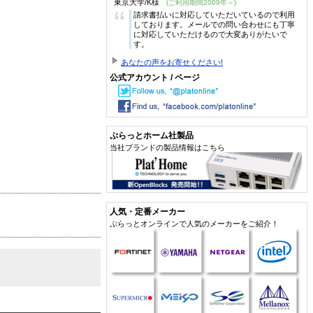
東京大学/K様
(ご利用期間2009年～)
“
請求書払いに対応していただいているので利用
しております。メールでの問い合わせにも丁寧
に対応していただけるので大変ありがたいで
す。
あなたの声をお寄せください!
公式アカウント / ページ
ぷらっとホーム社製品
当社ブランドの製品情報はこちら
人気・定番メーカー
ぷらっとオンラインで人気のメーカーをご紹介！