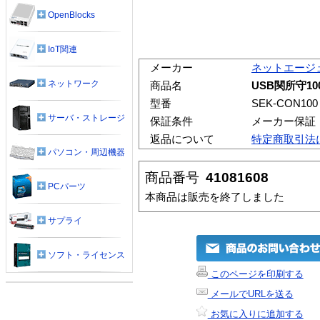
OpenBlocks
IoT関連
メーカー
ネットエージ
ネットワーク
商品名
USB関所守1
型番
SEK-CON100
サーバ・ストレージ
保証条件
メーカー保証
返品について
特定商取引法
パソコン・周辺機器
商品番号
41081608
PCパーツ
本商品は販売を終了しました
サプライ
ソフト・ライセンス
このページを印刷する
メールでURLを送る
お気に入りに追加する