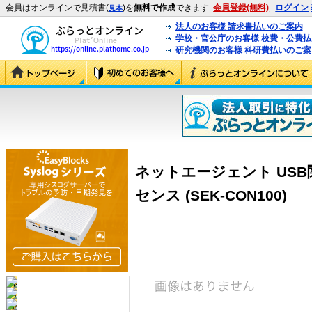
会員はオンラインで見積書(
)を
無料で作成
できます
会員登録(無料)
ログイン
見本
法人のお客様 請求書払いのご案内
学校・官公庁のお客様 校費・公費
研究機関のお客様 科研費払いのご案
ネットエージェント USB
センス (SEK-CON100)