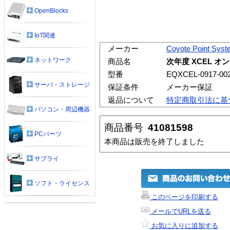
OpenBlocks
IoT関連
メーカー
Coyote Point Sys
ネットワーク
商品名
次年度 XCEL オンサ
型番
EQXCEL-0917-00
サーバ・ストレージ
保証条件
メーカー保証
返品について
特定商取引法に基
パソコン・周辺機器
商品番号
41081598
PCパーツ
本商品は販売を終了しました
サプライ
ソフト・ライセンス
このページを印刷する
メールでURLを送る
お気に入りに追加する