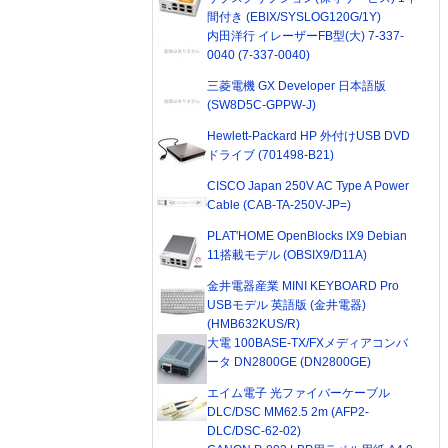
間付き (EBIX/SYSLOG120G/1Y)
内田洋行 イレーザーFB型(大) 7-337-
0040 (7-337-0040)
三菱電機 GX Developer 日本語版
(SW8D5C-GPPW-J)
Hewlett-Packard HP 外付けUSB DVD
ドライブ (701498-B21)
CISCO Japan 250V AC Type A Power
Cable (CAB-TA-250V-JP=)
PLAT'HOME OpenBlocks IX9 Debian
11搭載モデル (OBSIX9/D11A)
金井電器産業 MINI KEYBOARD Pro
USBモデル 英語版 (金井電器)
(HMB632KUS/R)
大電 100BASE-TX/FXメディアコンバ
ータ DN2800GE (DN2800GE)
エイム電子 光ファイバーケーブル
DLC/DSC MM62.5 2m (AFP2-
DLC/DSC-62-02)