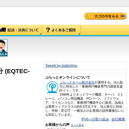
Tweets by platonline
 (EQTEC-
ぷらっとオンラインについて
ぷらっとホーム株式会社
が運用する、法人取
引に特化した「業務用IT機器専門の調達支援
サイト」です。
1999年よりネットワーク機器、サーバ、スト
レージ、パソコン周辺機器、PCパーツ、ソフトウェ
ア、ライセンスなど、業務用IT機器中心に販売。品揃え
は業界トップクラスの約5.5万点です。法人取引に特化
し、学校・官公庁・一般法人のお客様の請求書後払いに
も対応しています。
IPv6への取り組み
会社概要
お客様からの声
もっと見る