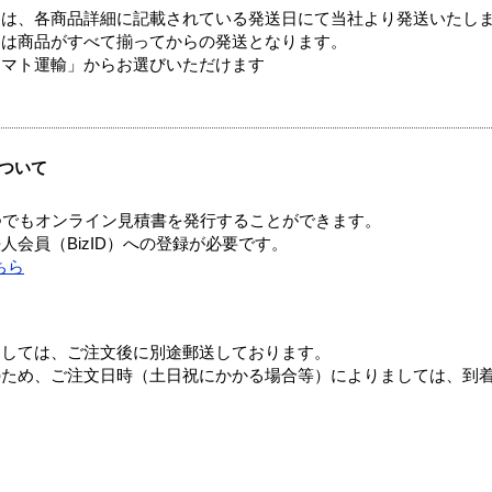
ては、各商品詳細に記載されている発送日にて当社より発送いたし
送は商品がすべて揃ってからの発送となります。
ヤマト運輸」からお選びいただけます
ついて
つでもオンライン見積書を発行することができます。
会員（BizID）への登録が必要です。
ちら
ましては、ご注文後に別途郵送しております。
のため、ご注文日時（土日祝にかかる場合等）によりましては、到