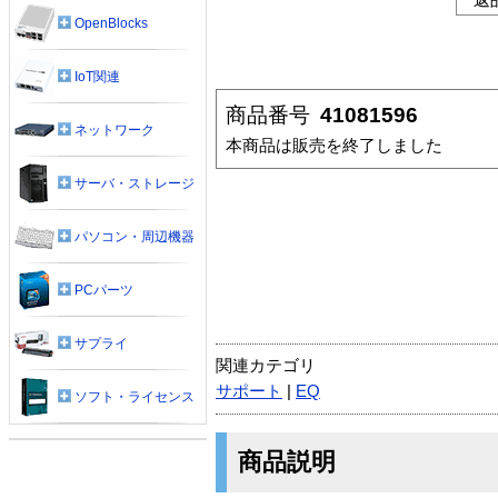
OpenBlocks
IoT関連
商品番号
41081596
ネットワーク
本商品は販売を終了しました
サーバ・ストレージ
パソコン・周辺機器
PCパーツ
サプライ
関連カテゴリ
サポート
|
EQ
ソフト・ライセンス
商品説明