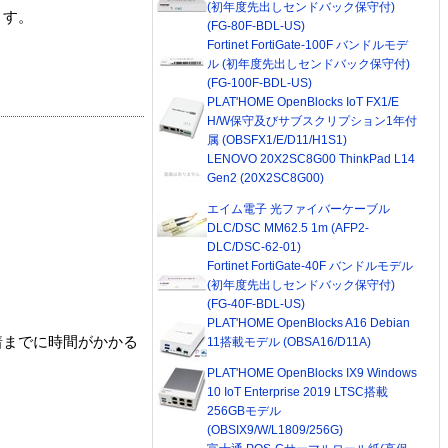
(初年度先出しセンドバック保守付)
ます。
(FG-80F-BDL-US)
Fortinet FortiGate-100F バンドルモデ
ル (初年度先出しセンドバック保守付)
(FG-100F-BDL-US)
PLAT'HOME OpenBlocks IoT FX1/E
H/W保守及びサブスクリプション1年付
属 (OBSFX1/E/D11/H1S1)
LENOVO 20X2SC8G00 ThinkPad L14
Gen2 (20X2SC8G00)
エイム電子 光ファイバーケーブル
DLC/DSC MM62.5 1m (AFP2-
DLC/DSC-62-01)
Fortinet FortiGate-40F バンドルモデル
(初年度先出しセンドバック保守付)
(FG-40F-BDL-US)
PLAT'HOME OpenBlocks A16 Debian
着までに時間がかかる
11搭載モデル (OBSA16/D11A)
PLAT'HOME OpenBlocks IX9 Windows
10 IoT Enterprise 2019 LTSC搭載
256GBモデル
(OBSIX9/W/L1809/256G)