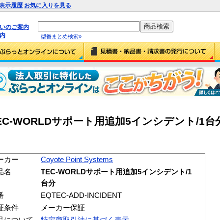
表示履歴
お気に入りを見る
払いのご案内
内
型番まとめ検索»
ems TEC-WORLDサポート用追加5インシデント/1台分
ーカー
Coyote Point Systems
品名
TEC-WORLDサポート用追加5インシデント/1
台分
番
EQTEC-ADD-INCIDENT
証条件
メーカー保証
品について
特定商取引法に基づく表示