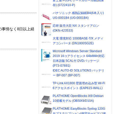
富士通 POS-Cサーマルロール紙(高保
存) (0722410-P)
パナソニック 感熱記録紙B4(6本入り)
UG-0001B4 (UG-0001B4)
応研 販売大臣 NX スタンドアロン
の事情なく8日以上経
(OKN-423533)
大電 環境対応 1000BASE-T/X メディ
アコンバータ (DN1800SG2E)
Microsoft Windows Server Standard
2019 16コアライセンス 64bitWin対応
日本語版 5CAL付 DVDパッケージ
(P73-07691)
IDEC AUTO-ID SOLUTIONS バッテリ
ー BP-007 (BP-007)
TP-Link AX1800 壁面埋め込み型 Wi-Fi
6アクセスポイント (EAP615-WALL)
PLAT'HOME OpenBlocks IX9 Debian
10搭載モデル (OBSIX9/D10A)
PLAT'HOME EasyBlocks Syslog 120G
サブスクリプション(保守サービス) 1年