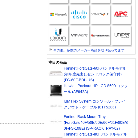
その他、多数のメーカー商品を取り扱ってます
注目の商品
Fortinet FortiGate-60Fバンドルモデル
(初年度先出しセンドバック保守付)
(FG-60F-BDL-US)
Hewlett-Packard HP LCD 8500 コンソ
ール (AF642A)
IBM Flex System コンソール・ブレイ
クアウト・ケーブル (81Y5286)
Fortinet Rack Mount Tray
(FortiGate40F/50E/60E/60F/61F/80E/8
0F/FS-108E) (SP-RACKTRAY-02)
Fortinet FortiGate-80F バンドルモデル