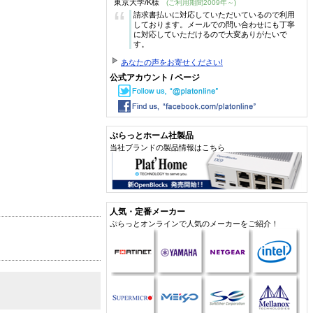
東京大学/K様
(ご利用期間2009年～)
“
請求書払いに対応していただいているので利用
しております。メールでの問い合わせにも丁寧
に対応していただけるので大変ありがたいで
す。
あなたの声をお寄せください!
公式アカウント / ページ
ぷらっとホーム社製品
当社ブランドの製品情報はこちら
人気・定番メーカー
ぷらっとオンラインで人気のメーカーをご紹介！