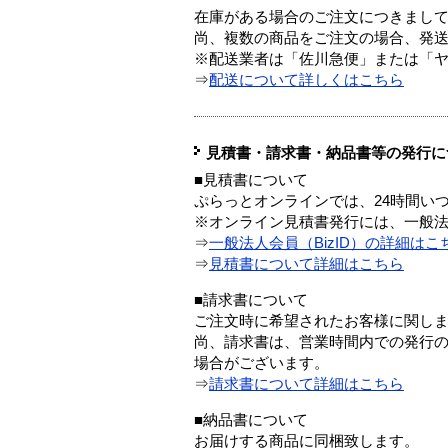
在庫がある場合のご注文につきまし
尚、複数の商品をご注文の場合、発
※配送業者は「佐川急便」または「
⇒
配送について詳しくはこちら
見積書・請求書・納品書等の発行に
■見積書について
ぷらっとオンラインでは、24時間い
※オンライン見積書発行には、一般法人
⇒
一般法人会員（BizID）の詳細はこ
⇒
見積書について詳細はこちら
■請求書について
ご注文時に希望されたお客様に関し
尚、請求書は、営業時間内での発行
場合がございます。
⇒
請求書について詳細はこちら
■納品書について
お届けする商品に同梱致します。