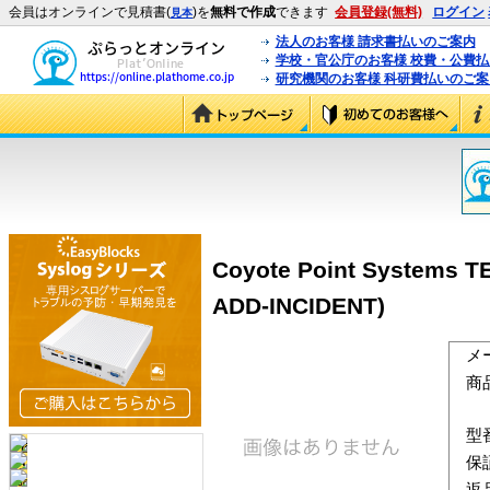
会員はオンラインで見積書(
)を
無料で作成
できます
会員登録(無料)
ログイン
見本
法人のお客様 請求書払いのご案内
学校・官公庁のお客様 校費・公費
研究機関のお客様 科研費払いのご案
Coyote Point Syst
ADD-INCIDENT)
メ
商
型
保
返