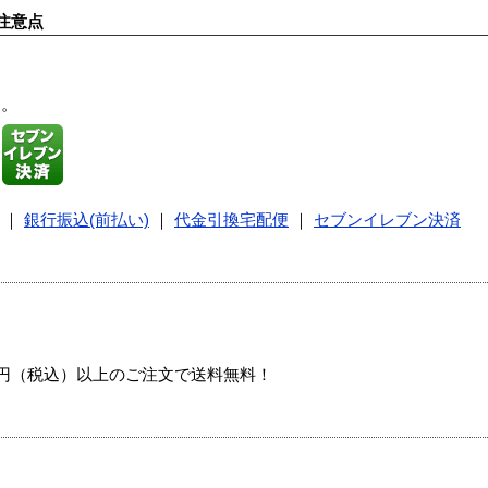
注意点
す。
｜
銀行振込(前払い)
｜
代金引換宅配便
｜
セブンイレブン決済
00円（税込）以上のご注文で送料無料！