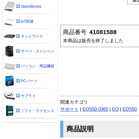
OpenBlocks
IoT関連
商品番号
41081588
ネットワーク
本商品は販売を終了しました
サーバ・ストレージ
パソコン・周辺機器
PCパーツ
サプライ
関連カテゴリ
サポート
|
EQ550-0365
|
EQ
|
EQ550
ソフト・ライセンス
商品説明