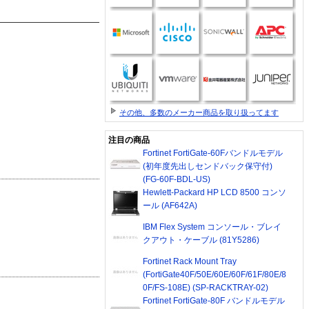
その他、多数のメーカー商品を取り扱ってます
注目の商品
Fortinet FortiGate-60Fバンドルモデル
(初年度先出しセンドバック保守付)
(FG-60F-BDL-US)
Hewlett-Packard HP LCD 8500 コンソ
ール (AF642A)
IBM Flex System コンソール・ブレイ
クアウト・ケーブル (81Y5286)
Fortinet Rack Mount Tray
(FortiGate40F/50E/60E/60F/61F/80E/8
0F/FS-108E) (SP-RACKTRAY-02)
Fortinet FortiGate-80F バンドルモデル