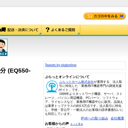
Tweets by platonline
分 (EQ550-
ぷらっとオンラインについて
ぷらっとホーム株式会社
が運用する、法人取
引に特化した「業務用IT機器専門の調達支援
サイト」です。
1999年よりネットワーク機器、サーバ、スト
レージ、パソコン周辺機器、PCパーツ、ソフトウェ
ア、ライセンスなど、業務用IT機器中心に販売。品揃え
は業界トップクラスの約5.5万点です。法人取引に特化
し、学校・官公庁・一般法人のお客様の請求書後払いに
も対応しています。
IPv6への取り組み
会社概要
お客様からの声
もっと見る