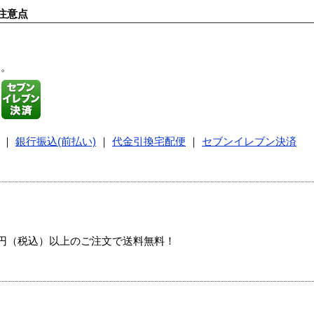
注意点
す。
｜
銀行振込(前払い)
｜
代金引換宅配便
｜
セブンイレブン決済
00円（税込）以上のご注文で送料無料！