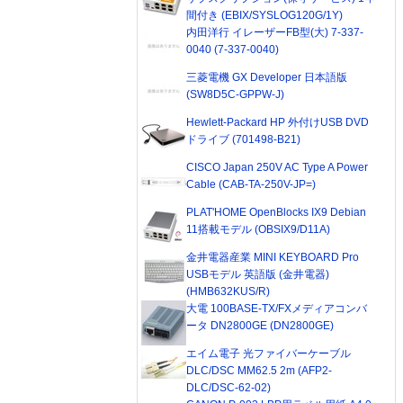
間付き (EBIX/SYSLOG120G/1Y)
内田洋行 イレーザーFB型(大) 7-337-
0040 (7-337-0040)
三菱電機 GX Developer 日本語版
(SW8D5C-GPPW-J)
Hewlett-Packard HP 外付けUSB DVD
ドライブ (701498-B21)
CISCO Japan 250V AC Type A Power
Cable (CAB-TA-250V-JP=)
PLAT'HOME OpenBlocks IX9 Debian
11搭載モデル (OBSIX9/D11A)
金井電器産業 MINI KEYBOARD Pro
USBモデル 英語版 (金井電器)
(HMB632KUS/R)
大電 100BASE-TX/FXメディアコンバ
ータ DN2800GE (DN2800GE)
エイム電子 光ファイバーケーブル
DLC/DSC MM62.5 2m (AFP2-
DLC/DSC-62-02)