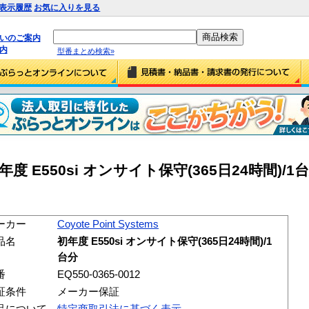
表示履歴
お気に入りを見る
払いのご案内
内
型番まとめ検索»
s 初年度 E550si オンサイト保守(365日24時間)/1台
ーカー
Coyote Point Systems
品名
初年度 E550si オンサイト保守(365日24時間)/1
台分
番
EQ550-0365-0012
証条件
メーカー保証
品について
特定商取引法に基づく表示