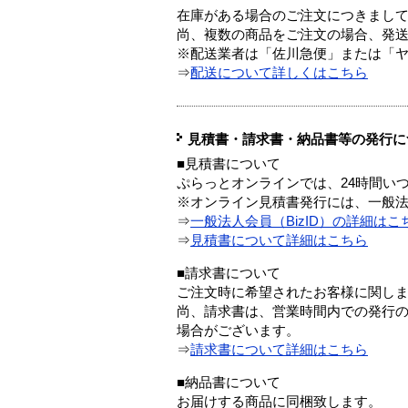
在庫がある場合のご注文につきまし
尚、複数の商品をご注文の場合、発
※配送業者は「佐川急便」または「
⇒
配送について詳しくはこちら
見積書・請求書・納品書等の発行に
■見積書について
ぷらっとオンラインでは、24時間い
※オンライン見積書発行には、一般法人
⇒
一般法人会員（BizID）の詳細はこ
⇒
見積書について詳細はこちら
■請求書について
ご注文時に希望されたお客様に関し
尚、請求書は、営業時間内での発行
場合がございます。
⇒
請求書について詳細はこちら
■納品書について
お届けする商品に同梱致します。