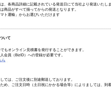
ては、各商品詳細に記載されている発送日にて当社より発送いたし
送は商品がすべて揃ってからの発送となります。
ヤマト運輸」からお選びいただけます
ついて
つでもオンライン見積書を発行することができます。
会員（BizID）への登録が必要です。
ちら
ましては、ご注文後に別途郵送しております。
のため、ご注文日時（土日祝にかかる場合等）によりましては、到