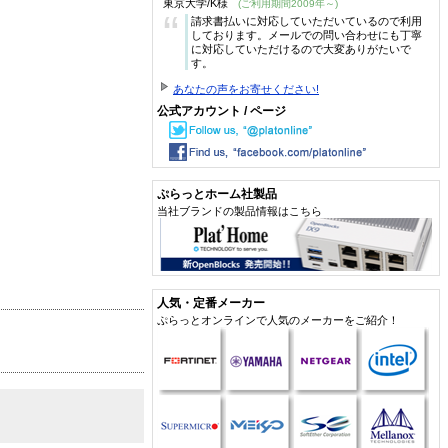
東京大学/K様
(ご利用期間2009年～)
“
請求書払いに対応していただいているので利用
しております。メールでの問い合わせにも丁寧
に対応していただけるので大変ありがたいで
す。
あなたの声をお寄せください!
公式アカウント / ページ
ぷらっとホーム社製品
当社ブランドの製品情報はこちら
人気・定番メーカー
ぷらっとオンラインで人気のメーカーをご紹介！