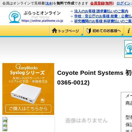
会員はオンラインで見積書(
)を
無料で作成
できます
会員登録(無料)
ログイン
見本
法人のお客様 請求書払いのご案内
学校・官公庁のお客様 校費・公費
研究機関のお客様 科研費払いのご案
Coyote Point System
0365-0012)
メ
商
型
保
返