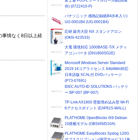
富士通 POS-Cサーマルロール紙(高保
存) (0722410-P)
パナソニック 感熱記録紙B4(6本入り)
UG-0001B4 (UG-0001B4)
応研 販売大臣 NX スタンドアロン
の事情なく8日以上経
(OKN-423533)
大電 環境対応 1000BASE-T/X メディ
アコンバータ (DN1800SG2E)
Microsoft Windows Server Standard
2019 16コアライセンス 64bitWin対応
日本語版 5CAL付 DVDパッケージ
(P73-07691)
IDEC AUTO-ID SOLUTIONS バッテリ
ー BP-007 (BP-007)
TP-Link AX1800 壁面埋め込み型 Wi-Fi
6アクセスポイント (EAP615-WALL)
PLAT'HOME OpenBlocks IX9 Debian
10搭載モデル (OBSIX9/D10A)
PLAT'HOME EasyBlocks Syslog 120G
サブスクリプション(保守サービス) 1年