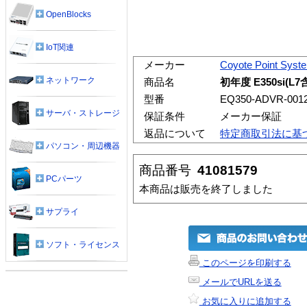
OpenBlocks
IoT関連
メーカー
Coyote Point Syst
ネットワーク
商品名
初年度 E350si(
型番
EQ350-ADVR-001
サーバ・ストレージ
保証条件
メーカー保証
返品について
特定商取引法に基
パソコン・周辺機器
商品番号
41081579
PCパーツ
本商品は販売を終了しました
サプライ
ソフト・ライセンス
このページを印刷する
メールでURLを送る
お気に入りに追加する