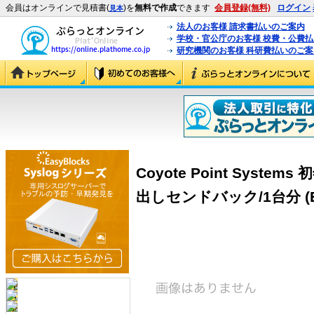
会員はオンラインで見積書(
)を
無料で作成
できます
会員登録(無料)
ログイン
見本
法人のお客様 請求書払いのご案内
学校・官公庁のお客様 校費・公費
研究機関のお客様 科研費払いのご案
Coyote Point Systems
出しセンドバック/1台分 (EQ3