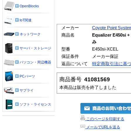
OpenBlocks
IoT関連
メーカー
Coyote Point Syste
ネットワーク
商品名
Equalizer E450si
み
サーバ・ストレージ
型番
E450si-XCEL
保証条件
メーカー保証
パソコン・周辺機器
返品について
特定商取引法に基
PCパーツ
商品番号
41081569
本商品は販売を終了しました
サプライ
ソフト・ライセンス
このページを印刷する
メールでURLを送る