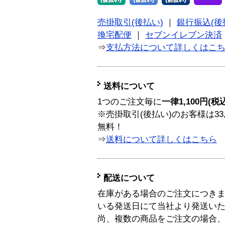
売掛取引(後払い)
｜
銀行振込(後
換宅配便
｜
セブンイレブン決済
⇒
支払方法について詳しくはこ
送料について
1つのご注文毎に
一律1,100円(税
※売掛取引(後払い)のお客様は33
無料！
⇒
送料について詳しくはこちら
配送について
在庫がある場合のご注文につき
いる発送日にて当社より発送い
尚、複数の商品をご注文の場合