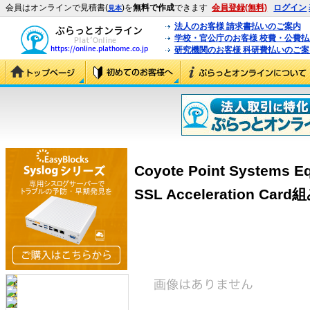
会員はオンラインで見積書(
)を
無料で作成
できます
会員登録(無料)
ログイン
見本
法人のお客様 請求書払いのご案内
学校・官公庁のお客様 校費・公費
研究機関のお客様 科研費払いのご案
Coyote Point Systems Eq
SSL Acceleration Card