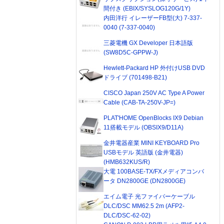
間付き (EBIX/SYSLOG120G/1Y)
内田洋行 イレーザーFB型(大) 7-337-
0040 (7-337-0040)
三菱電機 GX Developer 日本語版
(SW8D5C-GPPW-J)
Hewlett-Packard HP 外付けUSB DVD
ドライブ (701498-B21)
CISCO Japan 250V AC Type A Power
Cable (CAB-TA-250V-JP=)
PLAT'HOME OpenBlocks IX9 Debian
11搭載モデル (OBSIX9/D11A)
金井電器産業 MINI KEYBOARD Pro
USBモデル 英語版 (金井電器)
(HMB632KUS/R)
大電 100BASE-TX/FXメディアコンバ
ータ DN2800GE (DN2800GE)
エイム電子 光ファイバーケーブル
DLC/DSC MM62.5 2m (AFP2-
DLC/DSC-62-02)