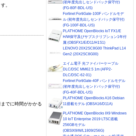
(初年度先出しセンドバック保守付)
ます。
(FG-80F-BDL-US)
Fortinet FortiGate-100F バンドルモデ
ル (初年度先出しセンドバック保守付)
(FG-100F-BDL-US)
PLAT'HOME OpenBlocks IoT FX1/E
H/W保守及びサブスクリプション1年付
属 (OBSFX1/E/D11/H1S1)
LENOVO 20X2SC8G00 ThinkPad L14
Gen2 (20X2SC8G00)
エイム電子 光ファイバーケーブル
DLC/DSC MM62.5 1m (AFP2-
DLC/DSC-62-01)
Fortinet FortiGate-40F バンドルモデル
(初年度先出しセンドバック保守付)
(FG-40F-BDL-US)
PLAT'HOME OpenBlocks A16 Debian
着までに時間がかかる
11搭載モデル (OBSA16/D11A)
PLAT'HOME OpenBlocks IX9 Windows
10 IoT Enterprise 2019 LTSC搭載
256GBモデル
(OBSIX9/W/L1809/256G)