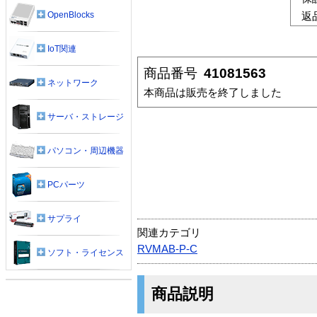
OpenBlocks
返
IoT関連
商品番号
41081563
ネットワーク
本商品は販売を終了しました
サーバ・ストレージ
パソコン・周辺機器
PCパーツ
サプライ
関連カテゴリ
RVMAB-P-C
ソフト・ライセンス
商品説明