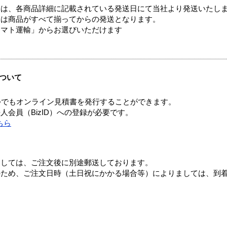
ては、各商品詳細に記載されている発送日にて当社より発送いたし
送は商品がすべて揃ってからの発送となります。
ヤマト運輸」からお選びいただけます
ついて
つでもオンライン見積書を発行することができます。
会員（BizID）への登録が必要です。
ちら
ましては、ご注文後に別途郵送しております。
のため、ご注文日時（土日祝にかかる場合等）によりましては、到