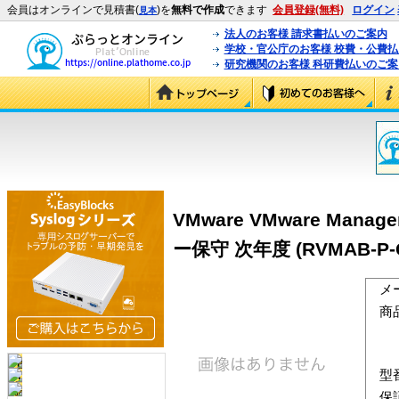
会員はオンラインで見積書(
)を
無料で作成
できます
会員登録(無料)
ログイン
見本
法人のお客様 請求書払いのご案内
学校・官公庁のお客様 校費・公費
研究機関のお客様 科研費払いのご案
VMware VMware Manag
ー保守 次年度 (RVMAB-P-C
メ
商
型
保