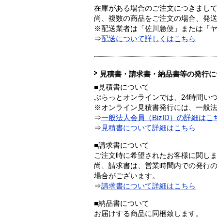
在庫がある場合のご注文につきまし
尚、複数の商品をご注文の場合、発
※配送業者は「佐川急便」または「
⇒
配送について詳しくはこちら
見積書・請求書・納品書等の発行に
■見積書について
ぷらっとオンラインでは、24時間い
※オンライン見積書発行には、一般法人
⇒
一般法人会員（BizID）の詳細はこ
⇒
見積書について詳細はこちら
■請求書について
ご注文時に希望されたお客様に関し
尚、請求書は、営業時間内での発行
場合がございます。
⇒
請求書について詳細はこちら
■納品書について
お届けする商品に同梱致します。