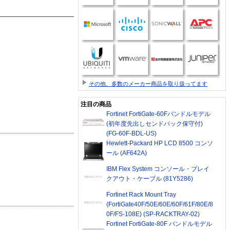
その他、多数のメーカー商品を取り扱ってます
注目の商品
Fortinet FortiGate-60Fバンドルモデル
(初年度先出しセンドバック保守付)
(FG-60F-BDL-US)
Hewlett-Packard HP LCD 8500 コンソ
ール (AF642A)
IBM Flex System コンソール・ブレイ
クアウト・ケーブル (81Y5286)
Fortinet Rack Mount Tray
(FortiGate40F/50E/60E/60F/61F/80E/8
0F/FS-108E) (SP-RACKTRAY-02)
Fortinet FortiGate-80F バンドルモデル