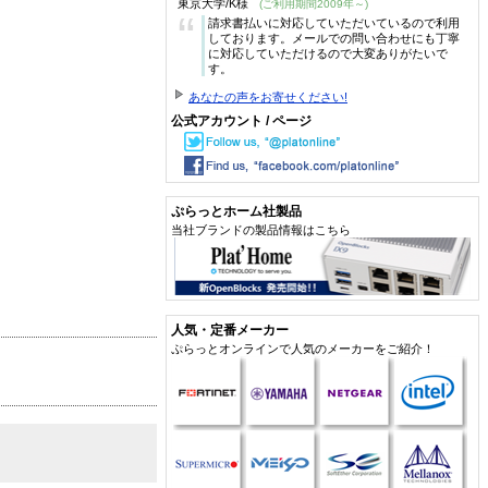
東京大学/K様
(ご利用期間2009年～)
“
請求書払いに対応していただいているので利用
しております。メールでの問い合わせにも丁寧
に対応していただけるので大変ありがたいで
す。
あなたの声をお寄せください!
公式アカウント / ページ
ぷらっとホーム社製品
当社ブランドの製品情報はこちら
人気・定番メーカー
ぷらっとオンラインで人気のメーカーをご紹介！