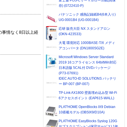
富士通 POS-Cサーマルロール紙(高保
存) (0722410-P)
パナソニック 感熱記録紙B4(6本入り)
UG-0001B4 (UG-0001B4)
応研 販売大臣 NX スタンドアロン
の事情なく8日以上経
(OKN-423533)
大電 環境対応 1000BASE-T/X メディ
アコンバータ (DN1800SG2E)
Microsoft Windows Server Standard
2019 16コアライセンス 64bitWin対応
日本語版 5CAL付 DVDパッケージ
(P73-07691)
IDEC AUTO-ID SOLUTIONS バッテリ
ー BP-007 (BP-007)
TP-Link AX1800 壁面埋め込み型 Wi-Fi
6アクセスポイント (EAP615-WALL)
PLAT'HOME OpenBlocks IX9 Debian
10搭載モデル (OBSIX9/D10A)
PLAT'HOME EasyBlocks Syslog 120G
サブスクリプション(保守サービス) 1年