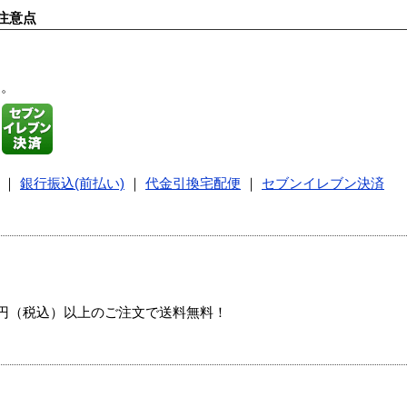
注意点
す。
｜
銀行振込(前払い)
｜
代金引換宅配便
｜
セブンイレブン決済
00円（税込）以上のご注文で送料無料！