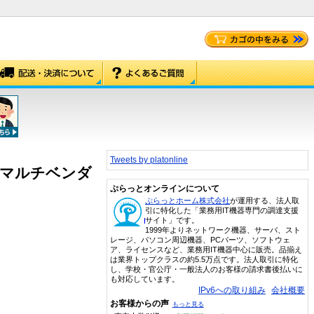
Tweets by platonline
21:00マルチベンダ
ぷらっとオンラインについて
ぷらっとホーム株式会社
が運用する、法人取
引に特化した「業務用IT機器専門の調達支援
サイト」です。
1999年よりネットワーク機器、サーバ、スト
レージ、パソコン周辺機器、PCパーツ、ソフトウェ
ア、ライセンスなど、業務用IT機器中心に販売。品揃え
は業界トップクラスの約5.5万点です。法人取引に特化
し、学校・官公庁・一般法人のお客様の請求書後払いに
も対応しています。
IPv6への取り組み
会社概要
お客様からの声
もっと見る