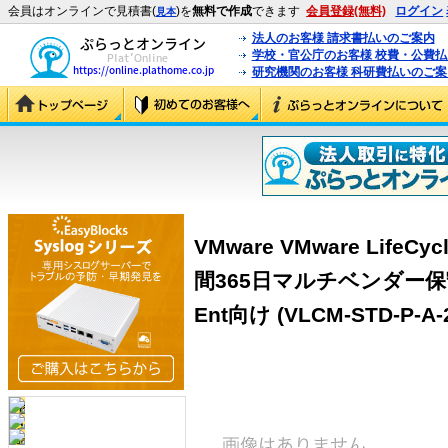
会員はオンラインで見積書(
)を
無料で作成
できます
会員登録(無料)
ログイン
見本
法人のお客様 請求書払いのご案内
学校・官公庁のお客様 校費・公費
研究機関のお客様 科研費払いのご案
VMware VMware LifeCyc
間365日マルチベンダー保守
Ent向け (VLCM-STD-P-A-