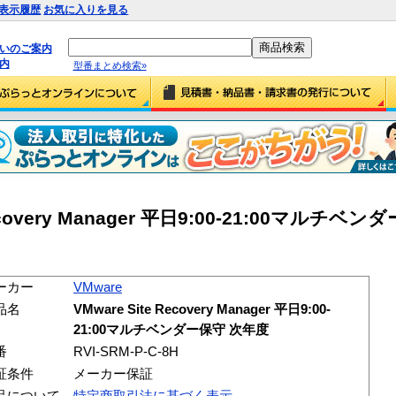
表示履歴
お気に入りを見る
払いのご案内
内
型番まとめ検索»
 Recovery Manager 平日9:00-21:00マルチ
ーカー
VMware
品名
VMware Site Recovery Manager 平日9:00-
21:00マルチベンダー保守 次年度
番
RVI-SRM-P-C-8H
証条件
メーカー保証
品について
特定商取引法に基づく表示