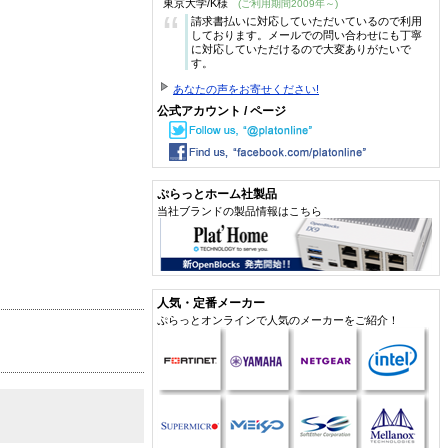
東京大学/K様
(ご利用期間2009年～)
“
請求書払いに対応していただいているので利用
しております。メールでの問い合わせにも丁寧
に対応していただけるので大変ありがたいで
す。
あなたの声をお寄せください!
公式アカウント / ページ
ぷらっとホーム社製品
当社ブランドの製品情報はこちら
人気・定番メーカー
ぷらっとオンラインで人気のメーカーをご紹介！