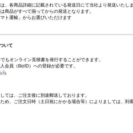
ては、各商品詳細に記載されている発送日にて当社より発送いたし
送は商品がすべて揃ってからの発送となります。
ヤマト運輸」からお選びいただけます
ついて
つでもオンライン見積書を発行することができます。
会員（BizID）への登録が必要です。
ちら
ましては、ご注文後に別途郵送しております。
のため、ご注文日時（土日祝にかかる場合等）によりましては、到