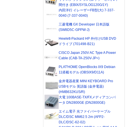
間付き (EBIX/SYSLOG120G/1Y)
内田洋行 イレーザーFB型(大) 7-337-
0040 (7-337-0040)
三菱電機 GX Developer 日本語版
(SW8D5C-GPPW-J)
Hewlett-Packard HP 外付けUSB DVD
ドライブ (701498-B21)
CISCO Japan 250V AC Type A Power
Cable (CAB-TA-250V-JP=)
PLAT'HOME OpenBlocks IX9 Debian
11搭載モデル (OBSIX9/D11A)
金井電器産業 MINI KEYBOARD Pro
USBモデル 英語版 (金井電器)
(HMB632KUS/R)
大電 100BASE-TX/FXメディアコンバ
ータ DN2800GE (DN2800GE)
エイム電子 光ファイバーケーブル
DLC/DSC MM62.5 2m (AFP2-
DLC/DSC-62-02)