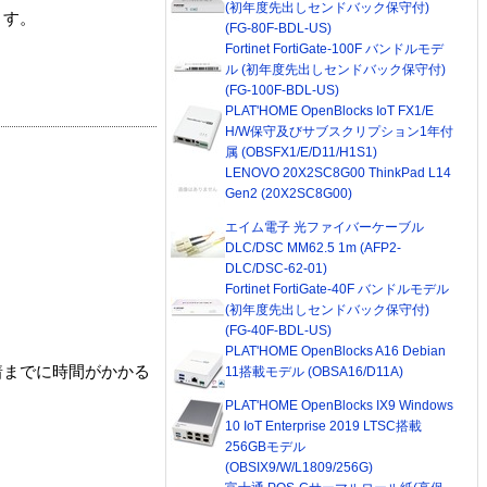
(初年度先出しセンドバック保守付)
ます。
(FG-80F-BDL-US)
Fortinet FortiGate-100F バンドルモデ
ル (初年度先出しセンドバック保守付)
(FG-100F-BDL-US)
PLAT'HOME OpenBlocks IoT FX1/E
H/W保守及びサブスクリプション1年付
属 (OBSFX1/E/D11/H1S1)
LENOVO 20X2SC8G00 ThinkPad L14
Gen2 (20X2SC8G00)
エイム電子 光ファイバーケーブル
DLC/DSC MM62.5 1m (AFP2-
DLC/DSC-62-01)
Fortinet FortiGate-40F バンドルモデル
(初年度先出しセンドバック保守付)
(FG-40F-BDL-US)
PLAT'HOME OpenBlocks A16 Debian
着までに時間がかかる
11搭載モデル (OBSA16/D11A)
PLAT'HOME OpenBlocks IX9 Windows
10 IoT Enterprise 2019 LTSC搭載
256GBモデル
(OBSIX9/W/L1809/256G)