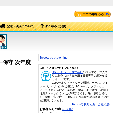
Tweets by platonline
ベンダー保守 次年度
ぷらっとオンラインについて
ぷらっとホーム株式会社
が運用する、法人取
引に特化した「業務用IT機器専門の調達支援
サイト」です。
1999年よりネットワーク機器、サーバ、スト
レージ、パソコン周辺機器、PCパーツ、ソフトウェ
ア、ライセンスなど、業務用IT機器中心に販売。品揃え
は業界トップクラスの約5.5万点です。法人取引に特化
し、学校・官公庁・一般法人のお客様の請求書後払いに
も対応しています。
IPv6への取り組み
会社概要
お客様からの声
もっと見る