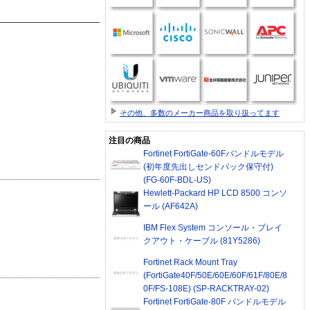
その他、多数のメーカー商品を取り扱ってます
注目の商品
Fortinet FortiGate-60Fバンドルモデル
(初年度先出しセンドバック保守付)
(FG-60F-BDL-US)
Hewlett-Packard HP LCD 8500 コンソ
ール (AF642A)
IBM Flex System コンソール・ブレイ
クアウト・ケーブル (81Y5286)
Fortinet Rack Mount Tray
(FortiGate40F/50E/60E/60F/61F/80E/8
0F/FS-108E) (SP-RACKTRAY-02)
Fortinet FortiGate-80F バンドルモデル