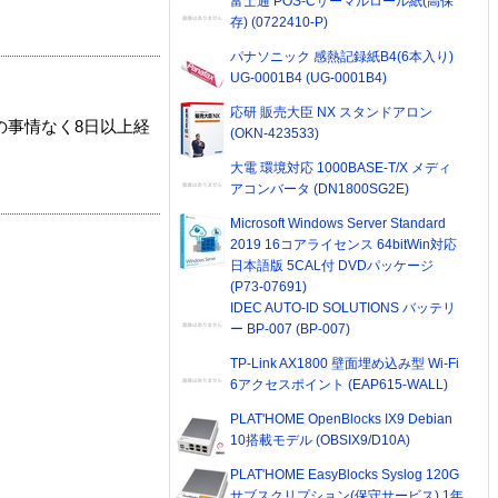
富士通 POS-Cサーマルロール紙(高保
存) (0722410-P)
パナソニック 感熱記録紙B4(6本入り)
UG-0001B4 (UG-0001B4)
応研 販売大臣 NX スタンドアロン
の事情なく8日以上経
(OKN-423533)
大電 環境対応 1000BASE-T/X メディ
アコンバータ (DN1800SG2E)
Microsoft Windows Server Standard
2019 16コアライセンス 64bitWin対応
日本語版 5CAL付 DVDパッケージ
(P73-07691)
IDEC AUTO-ID SOLUTIONS バッテリ
ー BP-007 (BP-007)
TP-Link AX1800 壁面埋め込み型 Wi-Fi
6アクセスポイント (EAP615-WALL)
PLAT'HOME OpenBlocks IX9 Debian
10搭載モデル (OBSIX9/D10A)
PLAT'HOME EasyBlocks Syslog 120G
サブスクリプション(保守サービス) 1年