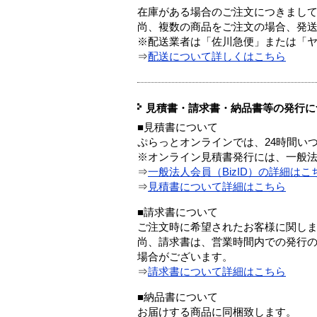
在庫がある場合のご注文につきまし
尚、複数の商品をご注文の場合、発
※配送業者は「佐川急便」または「
⇒
配送について詳しくはこちら
見積書・請求書・納品書等の発行に
■見積書について
ぷらっとオンラインでは、24時間い
※オンライン見積書発行には、一般法人
⇒
一般法人会員（BizID）の詳細はこ
⇒
見積書について詳細はこちら
■請求書について
ご注文時に希望されたお客様に関し
尚、請求書は、営業時間内での発行
場合がございます。
⇒
請求書について詳細はこちら
■納品書について
お届けする商品に同梱致します。