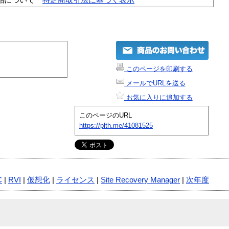
このページを印刷する
メールでURLを送る
お気に入りに追加する
このページのURL
https://plth.me/41081525
C
|
RVI
|
仮想化
|
ライセンス
|
Site Recovery Manager
|
次年度