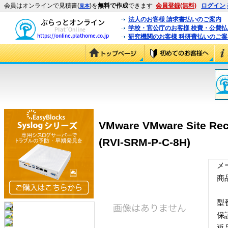
会員はオンラインで見積書(
)を
無料で作成
できます
会員登録(無料)
ログイン
見本
法人のお客様 請求書払いのご案内
学校・官公庁のお客様 校費・公費
研究機関のお客様 科研費払いのご案
VMware VMware Site
(RVI-SRM-P-C-8H)
メ
商
型
保
返