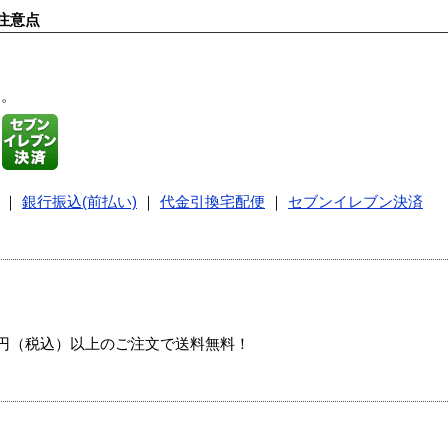
注意点
す。
｜
銀行振込(前払い)
｜
代金引換宅配便
｜
セブンイレブン決済
00円（税込）以上のご注文で送料無料！