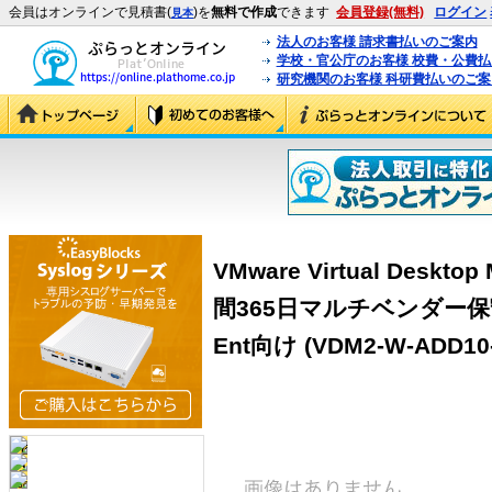
会員はオンラインで見積書(
)を
無料で作成
できます
会員登録(無料)
ログイン
見本
法人のお客様 請求書払いのご案内
学校・官公庁のお客様 校費・公費
研究機関のお客様 科研費払いのご案
VMware Virtual Deskto
間365日マルチベンダー保守
Ent向け (VDM2-W-ADD10-