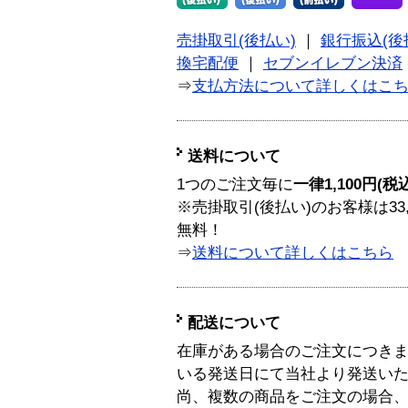
売掛取引(後払い)
｜
銀行振込(後
換宅配便
｜
セブンイレブン決済
⇒
支払方法について詳しくはこ
送料について
1つのご注文毎に
一律1,100円(税
※売掛取引(後払い)のお客様は33
無料！
⇒
送料について詳しくはこちら
配送について
在庫がある場合のご注文につき
いる発送日にて当社より発送い
尚、複数の商品をご注文の場合