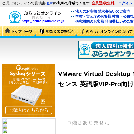
会員はオンラインで見積書(
)を
無料で作成
できます
会員登録(無料)
ログイン
見本
法人のお客様 請求書払いのご案内
学校・官公庁のお客様 校費・公費
研究機関のお客様 科研費払いのご案
VMware Virtual Deskto
センス 英語版VIP-Pro向け (