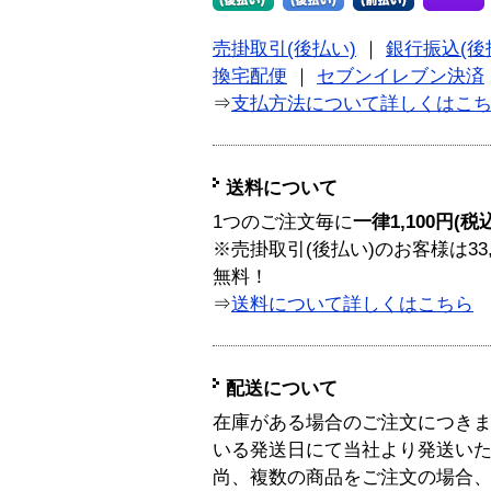
売掛取引(後払い)
｜
銀行振込(後
換宅配便
｜
セブンイレブン決済
⇒
支払方法について詳しくはこ
送料について
1つのご注文毎に
一律1,100円(税
※売掛取引(後払い)のお客様は33
無料！
⇒
送料について詳しくはこちら
配送について
在庫がある場合のご注文につき
いる発送日にて当社より発送い
尚、複数の商品をご注文の場合