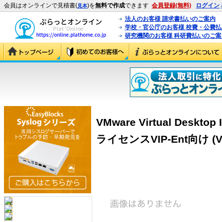
会員はオンラインで見積書(
)を
無料で作成
できます
会員登録(無料)
ログイン
見本
法人のお客様 請求書払いのご案内
学校・官公庁のお客様 校費・公費
研究機関のお客様 科研費払いのご案
VMware Virtual Desktop 
ライセンスVIP-Ent向け (VD