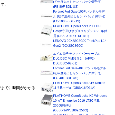
(初年度先出しセンドバック保守付)
ます。
(FG-80F-BDL-US)
Fortinet FortiGate-100F バンドルモデ
ル (初年度先出しセンドバック保守付)
(FG-100F-BDL-US)
PLAT'HOME OpenBlocks IoT FX1/E
H/W保守及びサブスクリプション1年付
属 (OBSFX1/E/D11/H1S1)
LENOVO 20X2SC8G00 ThinkPad L14
Gen2 (20X2SC8G00)
エイム電子 光ファイバーケーブル
DLC/DSC MM62.5 1m (AFP2-
DLC/DSC-62-01)
Fortinet FortiGate-40F バンドルモデル
(初年度先出しセンドバック保守付)
(FG-40F-BDL-US)
PLAT'HOME OpenBlocks A16 Debian
着までに時間がかかる
11搭載モデル (OBSA16/D11A)
PLAT'HOME OpenBlocks IX9 Windows
10 IoT Enterprise 2019 LTSC搭載
256GBモデル
(OBSIX9/W/L1809/256G)