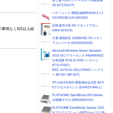
富士通 POS-Cサーマルロール紙(高保
存) (0722410-P)
パナソニック 感熱記録紙B4(6本入り)
UG-0001B4 (UG-0001B4)
応研 販売大臣 NX スタンドアロン
の事情なく8日以上経
(OKN-423533)
大電 環境対応 1000BASE-T/X メディ
アコンバータ (DN1800SG2E)
Microsoft Windows Server Standard
2019 16コアライセンス 64bitWin対応
日本語版 5CAL付 DVDパッケージ
(P73-07691)
IDEC AUTO-ID SOLUTIONS バッテリ
ー BP-007 (BP-007)
TP-Link AX1800 壁面埋め込み型 Wi-Fi
6アクセスポイント (EAP615-WALL)
PLAT'HOME OpenBlocks IX9 Debian
10搭載モデル (OBSIX9/D10A)
PLAT'HOME EasyBlocks Syslog 120G
サブスクリプション(保守サービス) 1年