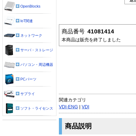
OpenBlocks
IoT関連
商品番号
41081414
ネットワーク
本商品は販売を終了しました
サーバ・ストレージ
パソコン・周辺機器
PCパーツ
サプライ
関連カテゴリ
VDI-ENG
|
VDI
ソフト・ライセンス
商品説明