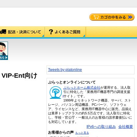
Tweets by platonline
 VIP-Ent向け
ぷらっとオンラインについて
ぷらっとホーム株式会社
が運用する、法人取
引に特化した「業務用IT機器専門の調達支援
サイト」です。
1999年よりネットワーク機器、サーバ、スト
レージ、パソコン周辺機器、PCパーツ、ソフトウェ
ア、ライセンスなど、業務用IT機器中心に販売。品揃え
は業界トップクラスの約5.5万点です。法人取引に特化
し、学校・官公庁・一般法人のお客様の請求書後払いに
も対応しています。
IPv6への取り組み
会社概要
お客様からの声
もっと見る