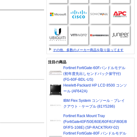
その他、多数のメーカー商品を取り扱ってます
注目の商品
Fortinet FortiGate-60Fバンドルモデル
(初年度先出しセンドバック保守付)
(FG-60F-BDL-US)
Hewlett-Packard HP LCD 8500 コンソ
ール (AF642A)
IBM Flex System コンソール・ブレイ
クアウト・ケーブル (81Y5286)
Fortinet Rack Mount Tray
(FortiGate40F/50E/60E/60F/61F/80E/8
0F/FS-108E) (SP-RACKTRAY-02)
Fortinet FortiGate-80F バンドルモデル