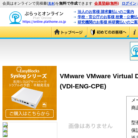
会員はオンラインで見積書(
)を
無料で作成
できます
会員登録(無料)
ログイン
見本
法人のお客様 請求書払いのご案内
学校・官公庁のお客様 校費・公費
研究機関のお客様 科研費払いのご案
VMware VMware Virtua
(VDI-ENG-CPE)
メ
商
型
保
返