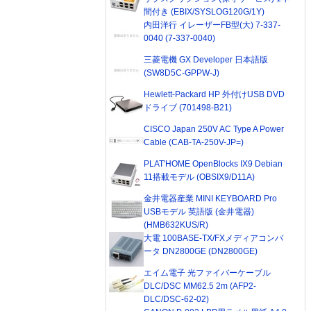
間付き (EBIX/SYSLOG120G/1Y)
内田洋行 イレーザーFB型(大) 7-337-
0040 (7-337-0040)
三菱電機 GX Developer 日本語版
(SW8D5C-GPPW-J)
Hewlett-Packard HP 外付けUSB DVD
ドライブ (701498-B21)
CISCO Japan 250V AC Type A Power
Cable (CAB-TA-250V-JP=)
PLAT'HOME OpenBlocks IX9 Debian
11搭載モデル (OBSIX9/D11A)
金井電器産業 MINI KEYBOARD Pro
USBモデル 英語版 (金井電器)
(HMB632KUS/R)
大電 100BASE-TX/FXメディアコンバ
ータ DN2800GE (DN2800GE)
エイム電子 光ファイバーケーブル
DLC/DSC MM62.5 2m (AFP2-
DLC/DSC-62-02)