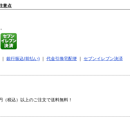
注意点
す。
｜
銀行振込(前払い)
｜
代金引換宅配便
｜
セブンイレブン決済
00円（税込）以上のご注文で送料無料！