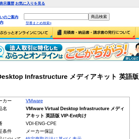
表示履歴
お気に入りを見る
払いのご案内
内
型番まとめ検索»
l Desktop Infrastructure メディアキット 英語版
ーカー
VMware
品名
VMware Virtual Desktop Infrastructure メディ
アキット 英語版 VIP-Ent向け
番
VDI-ENG-CPE
証条件
メーカー保証
品について
特定商取引法に基づく表示