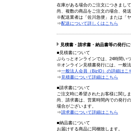
在庫がある場合のご注文につきまし
尚、複数の商品をご注文の場合、発
※配送業者は「佐川急便」または「
⇒
配送について詳しくはこちら
見積書・請求書・納品書等の発行に
■見積書について
ぷらっとオンラインでは、24時間い
※オンライン見積書発行には、一般法人
⇒
一般法人会員（BizID）の詳細はこ
⇒
見積書について詳細はこちら
■請求書について
ご注文時に希望されたお客様に関し
尚、請求書は、営業時間内での発行
場合がございます。
⇒
請求書について詳細はこちら
■納品書について
お届けする商品に同梱致します。