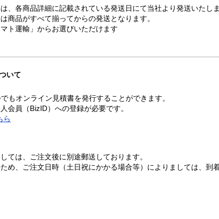
ては、各商品詳細に記載されている発送日にて当社より発送いたし
送は商品がすべて揃ってからの発送となります。
ヤマト運輸」からお選びいただけます
ついて
つでもオンライン見積書を発行することができます。
会員（BizID）への登録が必要です。
ちら
ましては、ご注文後に別途郵送しております。
のため、ご注文日時（土日祝にかかる場合等）によりましては、到