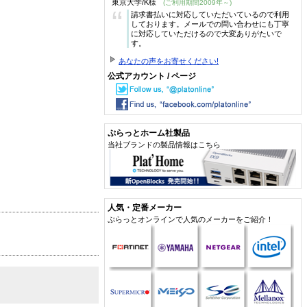
東京大学/K様
(ご利用期間2009年～)
“
請求書払いに対応していただいているので利用
しております。メールでの問い合わせにも丁寧
に対応していただけるので大変ありがたいで
す。
あなたの声をお寄せください!
公式アカウント / ページ
ぷらっとホーム社製品
当社ブランドの製品情報はこちら
人気・定番メーカー
ぷらっとオンラインで人気のメーカーをご紹介！