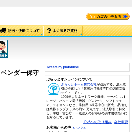
Tweets by platonline
日マルチベンダー保守
ぷらっとオンラインについて
ぷらっとホーム株式会社
が運用する、法人取
引に特化した「業務用IT機器専門の調達支援
サイト」です。
1999年よりネットワーク機器、サーバ、スト
レージ、パソコン周辺機器、PCパーツ、ソフトウェ
ア、ライセンスなど、業務用IT機器中心に販売。品揃え
は業界トップクラスの約5.5万点です。法人取引に特化
し、学校・官公庁・一般法人のお客様の請求書後払いに
も対応しています。
IPv6への取り組み
会社概要
お客様からの声
もっと見る