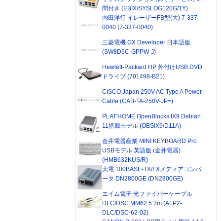
間付き (EBIX/SYSLOG120G/1Y)
内田洋行 イレーザーFB型(大) 7-337-
0040 (7-337-0040)
三菱電機 GX Developer 日本語版
(SW8D5C-GPPW-J)
Hewlett-Packard HP 外付けUSB DVD
ドライブ (701498-B21)
CISCO Japan 250V AC Type A Power
Cable (CAB-TA-250V-JP=)
PLAT'HOME OpenBlocks IX9 Debian
11搭載モデル (OBSIX9/D11A)
金井電器産業 MINI KEYBOARD Pro
USBモデル 英語版 (金井電器)
(HMB632KUS/R)
大電 100BASE-TX/FXメディアコンバ
ータ DN2800GE (DN2800GE)
エイム電子 光ファイバーケーブル
DLC/DSC MM62.5 2m (AFP2-
DLC/DSC-62-02)