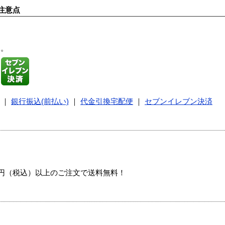
注意点
す。
｜
銀行振込(前払い)
｜
代金引換宅配便
｜
セブンイレブン決済
00円（税込）以上のご注文で送料無料！