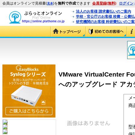
会員はオンラインで見積書(
)を
無料で作成
できます
会員登録(無料)
ログイン
見本
法人のお客様 請求書払いのご案内
学校・官公庁のお客様 校費・公費
研究機関のお客様 科研費払いのご案
VMware VirtualCent
へのアップグレード アカデミッ
メ
商
型
保