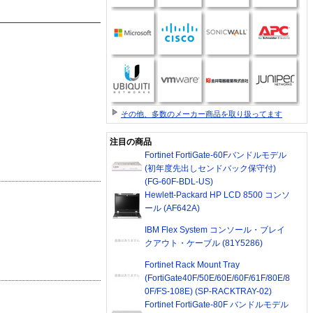
その他、多数のメーカー商品を取り扱ってます
注目の商品
Fortinet FortiGate-60Fバンドルモデル
(初年度先出しセンドバック保守付)
(FG-60F-BDL-US)
Hewlett-Packard HP LCD 8500 コンソ
ール (AF642A)
IBM Flex System コンソール・ブレイ
クアウト・ケーブル (81Y5286)
Fortinet Rack Mount Tray
(FortiGate40F/50E/60E/60F/61F/80E/8
0F/FS-108E) (SP-RACKTRAY-02)
Fortinet FortiGate-80F バンドルモデル