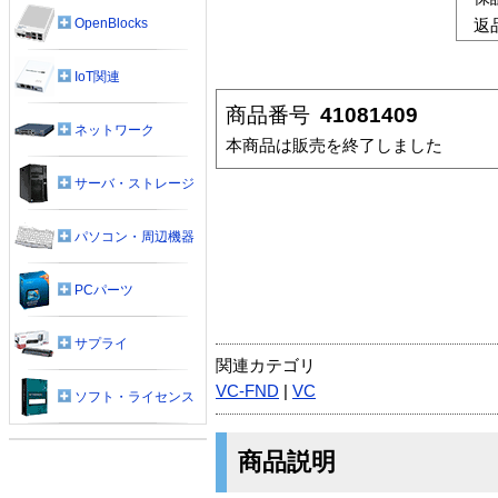
OpenBlocks
返
IoT関連
商品番号
41081409
ネットワーク
本商品は販売を終了しました
サーバ・ストレージ
パソコン・周辺機器
PCパーツ
サプライ
関連カテゴリ
VC-FND
|
VC
ソフト・ライセンス
商品説明