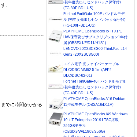
(初年度先出しセンドバック保守付)
ます。
(FG-80F-BDL-US)
Fortinet FortiGate-100F バンドルモデ
ル (初年度先出しセンドバック保守付)
(FG-100F-BDL-US)
PLAT'HOME OpenBlocks IoT FX1/E
H/W保守及びサブスクリプション1年付
属 (OBSFX1/E/D11/H1S1)
LENOVO 20X2SC8G00 ThinkPad L14
Gen2 (20X2SC8G00)
エイム電子 光ファイバーケーブル
DLC/DSC MM62.5 1m (AFP2-
DLC/DSC-62-01)
Fortinet FortiGate-40F バンドルモデル
(初年度先出しセンドバック保守付)
(FG-40F-BDL-US)
PLAT'HOME OpenBlocks A16 Debian
着までに時間がかかる
11搭載モデル (OBSA16/D11A)
PLAT'HOME OpenBlocks IX9 Windows
10 IoT Enterprise 2019 LTSC搭載
256GBモデル
(OBSIX9/W/L1809/256G)