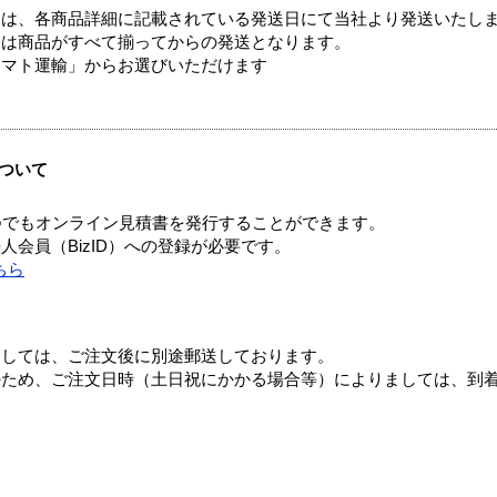
ては、各商品詳細に記載されている発送日にて当社より発送いたし
送は商品がすべて揃ってからの発送となります。
ヤマト運輸」からお選びいただけます
ついて
つでもオンライン見積書を発行することができます。
会員（BizID）への登録が必要です。
ちら
ましては、ご注文後に別途郵送しております。
のため、ご注文日時（土日祝にかかる場合等）によりましては、到