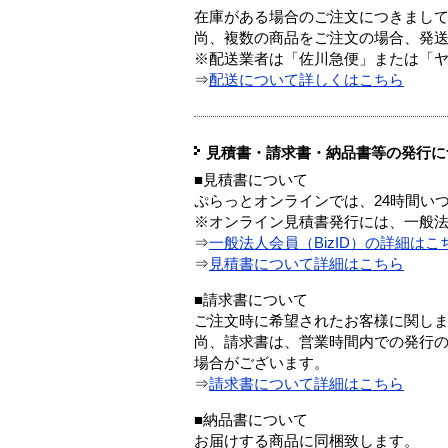
在庫がある場合のご注文につきまし
尚、複数の商品をご注文の場合、発
※配送業者は「佐川急便」または「
⇒
配送について詳しくはこちら
見積書・請求書・納品書等の発行に
■見積書について
ぷらっとオンラインでは、24時間い
※オンライン見積書発行には、一般法人
⇒
一般法人会員（BizID）の詳細はこ
⇒
見積書について詳細はこちら
■請求書について
ご注文時に希望されたお客様に関し
尚、請求書は、営業時間内での発行
場合がございます。
⇒
請求書について詳細はこちら
■納品書について
お届けする商品に同梱致します。