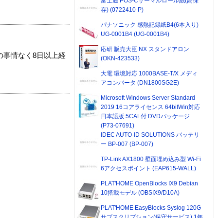
富士通 POS-Cサーマルロール紙(高保
存) (0722410-P)
パナソニック 感熱記録紙B4(6本入り)
UG-0001B4 (UG-0001B4)
応研 販売大臣 NX スタンドアロン
の事情なく8日以上経
(OKN-423533)
大電 環境対応 1000BASE-T/X メディ
アコンバータ (DN1800SG2E)
Microsoft Windows Server Standard
2019 16コアライセンス 64bitWin対応
日本語版 5CAL付 DVDパッケージ
(P73-07691)
IDEC AUTO-ID SOLUTIONS バッテリ
ー BP-007 (BP-007)
TP-Link AX1800 壁面埋め込み型 Wi-Fi
6アクセスポイント (EAP615-WALL)
PLAT'HOME OpenBlocks IX9 Debian
10搭載モデル (OBSIX9/D10A)
PLAT'HOME EasyBlocks Syslog 120G
サブスクリプション(保守サービス) 1年