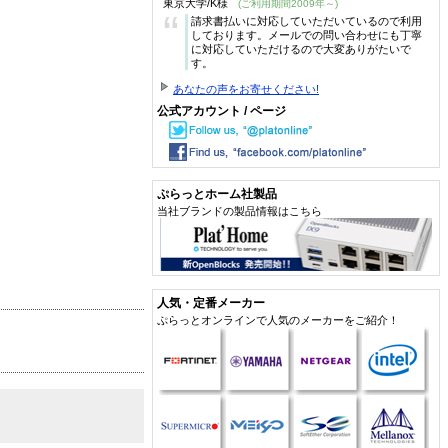
東京大学/K様
(ご利用期間2009年～)
“
請求書払いに対応していただいているので利用
しております。メールでの問い合わせにも丁寧
に対応していただけるので大変ありがたいで
す。
あなたの声をお寄せください!
公式アカウント / ページ
ぷらっとホーム社製品
当社ブランドの製品情報はこちら
人気・定番メーカー
ぷらっとオンラインで人気のメーカーをご紹介！