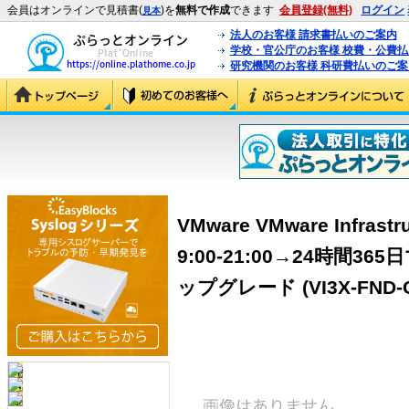
会員はオンラインで見積書(
)を
無料で作成
できます
会員登録(無料)
ログイン
見本
法人のお客様 請求書払いのご案内
学校・官公庁のお客様 校費・公費
研究機関のお客様 科研費払いのご案
VMware VMware Infrastr
9:00-21:00→24時間
ップグレード (VI3X-FND-C