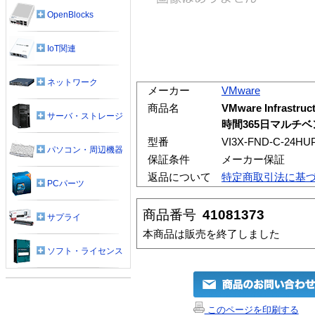
OpenBlocks
IoT関連
ネットワーク
メーカー
VMware
商品名
VMware Infrastru
サーバ・ストレージ
時間365日マルチ
型番
VI3X-FND-C-24HU
パソコン・周辺機器
保証条件
メーカー保証
返品について
特定商取引法に基
PCパーツ
商品番号
41081373
サプライ
本商品は販売を終了しました
ソフト・ライセンス
このページを印刷する