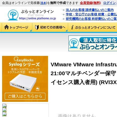
会員はオンラインで見積書(
)を
無料で作成
できます
会員登録(無料)
ログイン
見本
法人のお客様 請求書払いのご案内
学校・官公庁のお客様 校費・公費
研究機関のお客様 科研費払いのご案
VMware VMware Infrastr
21:00マルチベンダー保守 次
イセンス購入者用) (RVI3X-S