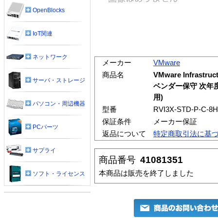
OpenBlocks
IoT関連
ネットワーク
メーカー
VMware
商品名
VMware Infrastru
サーバ・ストレージ
ベンダー保守 次年度 
用)
パソコン・周辺機器
型番
RVI3X-STD-P-C-8H
保証条件
メーカー保証
PCパーツ
返品について
特定商取引法に基
サプライ
商品番号
41081351
本商品は販売を終了しました
ソフト・ライセンス